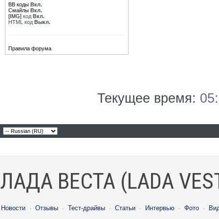
BB коды
Вкл.
Смайлы
Вкл.
[IMG]
код
Вкл.
HTML код
Выкл.
Правила форума
Текущее время:
05
ЛАДА ВЕСТА (LADA VES
Новости
·
Отзывы
·
Тест-драйвы
·
Статьи
·
Интервью
·
Фото
·
Ви