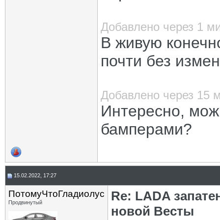
Добавлено через 1 м
В живую конечн
почти без измен
Добавлено через 15 
Интересно, можн
бамперами?
15.02.2022, 17:27
ПотомуЧтоГладиолус
Re: LADA запате
Продвинутый
новой Весты