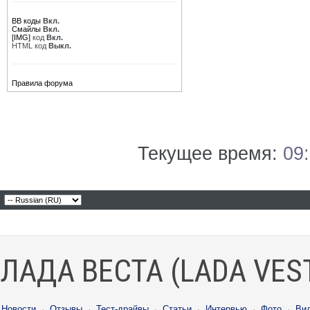
BB коды
Вкл.
Смайлы
Вкл.
[IMG]
код
Вкл.
HTML код
Выкл.
Правила форума
Текущее время:
09
ЛАДА ВЕСТА (LADA VES
Новости
·
Отзывы
·
Тест-драйвы
·
Статьи
·
Интервью
·
Фото
·
Ви