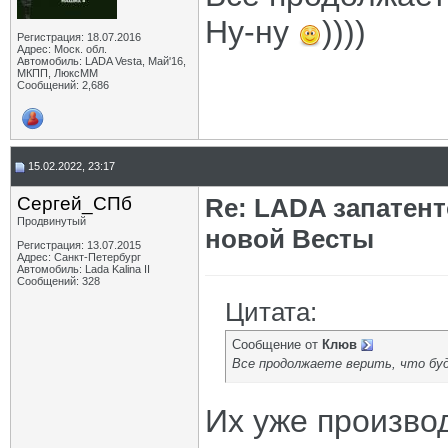
Ну-ну
))))
Регистрация: 18.07.2016
Адрес: Моск. обл.
Автомобиль: LADA Vesta, Май'16,
МКПП, ЛюксММ
Сообщений: 2,686
15.02.2022, 23:17
Сергей_СПб
Re: LADA запатен
Продвинутый
новой Весты
Регистрация: 13.07.2015
Адрес: Санкт-Петербург
Автомобиль: Lada Kalina II
Сообщений: 328
Цитата:
Сообщение от
Клюв
Все продолжаете верить, что б
Их уже производ