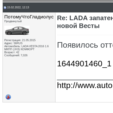
15.02.2022, 12:13
ПотомуЧтоГладиолус
Re: LADA запате
Продвинутый
новой Весты
Регистрация: 21.05.2015
Появилось оттс
Адрес: 56RUS
Автомобиль: LADA VESTA 2016 1.6
МКПП (JH3) КОМФОРТ
Возраст: 42
Сообщений: 7,026
1644901460_1 (
____________
http://www.auto