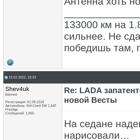
Антенна хоть н
_____________
133000 км на 1.
сильнее. Не сда
победишь там, г
15.02.2022, 16:33
Shev4uk
Re: LADA запатен
Banned
новой Весты
Регистрация: 01.09.2018
Автомобиль: KIA Ceed SW 1,6AT
Prestige
Сообщений: 1,955
На седане наде
нарисовали…