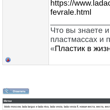
https://www.lada
fevrale.html
_____________
Что вы знаете и
пластмассах и 
«
Пластик в жиз
Метки
bbdo moscow
,
lada largus и lada niva
,
lada vesta
,
lada vesta fl
,
новая веста
,
веста
,
вес