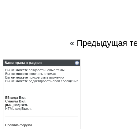
«
Предыдущая т
Ваши права в разделе
Вы
не можете
создавать новые темы
Вы
не можете
отвечать в темах
Вы
не можете
прикреплять вложения
Вы
не можете
редактировать свои сообщения
BB коды
Вкл.
Смайлы
Вкл.
[IMG]
код
Вкл.
HTML код
Выкл.
Правила форума