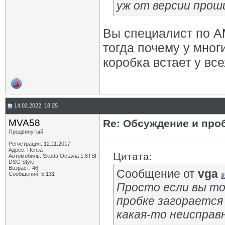
уж от версии прош
Вы специалист по А
тогда почему у мног
коробка встает у вс
14.02.2022, 18:25
MVA58
Re: Обсуждение и про
Продвинутый
Регистрация: 12.11.2017
Адрес: Пенза
Цитата:
Автомобиль: Skoda Octavia 1.8TSI
DSG Style
Возраст: 46
Сообщение от
vga
Сообщений: 5,131
Просто если вы то
пробке загорается
какая-то неисправ