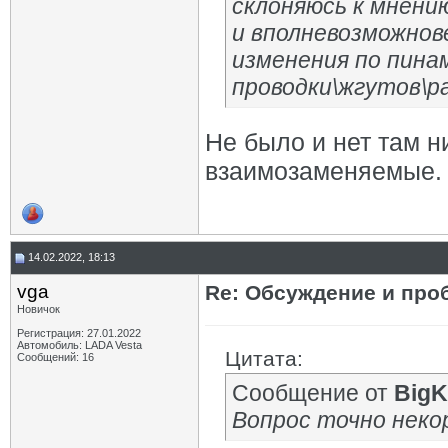
склоняюсь к мнени
и вполневозможнов
изменения по пина
проводки\жгутов\раз
Не было и нет там н
взаимозаменяемые.
14.02.2022, 18:13
vga
Re: Обсуждение и про
Новичок
Регистрация: 27.01.2022
Автомобиль: LADA Vesta
Цитата:
Сообщений: 16
Сообщение от
BigK
Вопрос точно неко