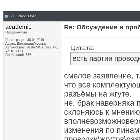
12.02.2022, 11:47
academic
Re: Обсуждение и про
Продвинутый
Регистрация: 30.04.2019
Адрес: Волгоград\Москва
Цитата:
Автомобиль: Vesta SW Cross 1,8,
АКПП, ГБО
Сообщений: 676
есть партии провод
смелое заявление, т
что все комплектующ
разъёмы на жгуте.
не, брак наверняка п
склоняюсь к мнению,
вполневозможноверо
изменения по пинам 
проводки\жгутов\разъ