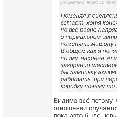
Добавлено через 10 мин
Поменял я сцеплени
встаёт, хотя конеч
но всё равно напр
о нормальном авто
поменять машину 
В общем как я поня
пойму, нахрена эт
загорании шестерё
бы лампочку включ
работать, при пер
коробку почему то
Видимо всё потому, 
отношении случается
пока авто было новы