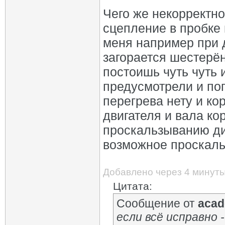
Чего же некорректно
сцепление в пробке н
меня например при 
загорается шестерён
постоишь чуть чуть и
предусмотрели и поп
перегрева нету и ко
двигателя и вала ко
проскальзыванию ди
возможное проскальз
Добавлено через 4 минут
Цитата:
Сообщение от
acad
если всё исправно 