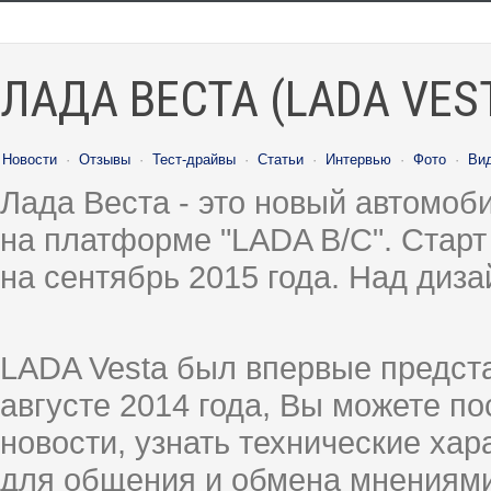
ЛАДА ВЕСТА (LADA VES
Новости
·
Отзывы
·
Тест-драйвы
·
Статьи
·
Интервью
·
Фото
·
Ви
Лада Веста - это новый автомо
на платформе "LADA B/C". Старт
на сентябрь 2015 года. Над диз
LADA Vesta был впервые предст
августе 2014 года, Вы можете п
новости, узнать технические ха
для общения и обмена мнениями