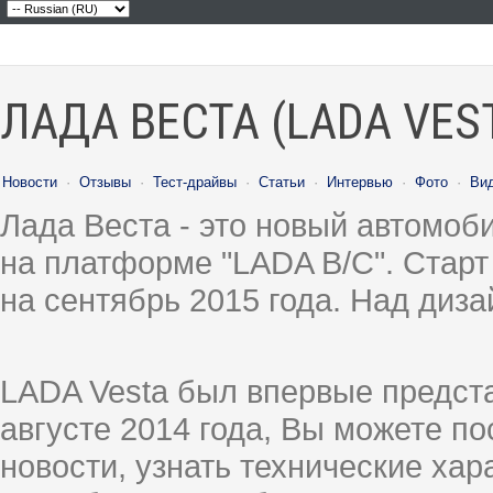
ЛАДА ВЕСТА (LADA VES
Новости
·
Отзывы
·
Тест-драйвы
·
Статьи
·
Интервью
·
Фото
·
Ви
Лада Веста - это новый автомо
на платформе "LADA B/C". Старт
на сентябрь 2015 года. Над диз
LADA Vesta был впервые предст
августе 2014 года, Вы можете п
новости, узнать технические ха