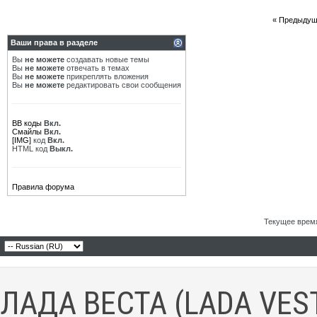
«
Предыдущ
Ваши права в разделе
Вы
не можете
создавать новые темы
Вы
не можете
отвечать в темах
Вы
не можете
прикреплять вложения
Вы
не можете
редактировать свои сообщения
BB коды
Вкл.
Смайлы
Вкл.
[IMG]
код
Вкл.
HTML код
Выкл.
Правила форума
Текущее врем
ЛАДА ВЕСТА (LADA VES