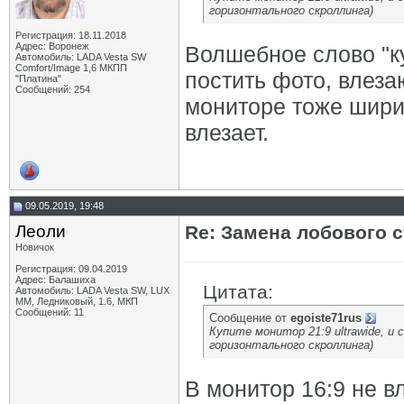
горизонтального скроллинга)
Регистрация: 18.11.2018
Адрес: Воронеж
Волшебное слово "к
Автомобиль: LADA Vesta SW
Comfort/Image 1,6 МКПП
постить фото, влез
"Платина"
Сообщений: 254
мониторе тоже шири
влезает.
09.05.2019, 19:48
Леоли
Re: Замена лобового ст
Новичок
Регистрация: 09.04.2019
Адрес: Балашиха
Цитата:
Автомобиль: LADA Vesta SW, LUX
MM, Ледниковый, 1.6, МКП
Сообщений: 11
Сообщение от
egoiste71rus
Купите монитор 21:9 ultrawide, и
горизонтального скроллинга)
В монитор 16:9 не в