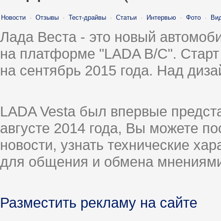
Новости
·
Отзывы
·
Тест-драйвы
·
Статьи
·
Интервью
·
Фото
·
Ви
Лада Веста - это новый автомо
на платформе "LADA B/C". Старт
на сентябрь 2015 года. Над диз
LADA Vesta был впервые предст
августе 2014 года, Вы можете п
новости, узнать технические ха
для общения и обмена мнениями
Разместить рекламу на сайте