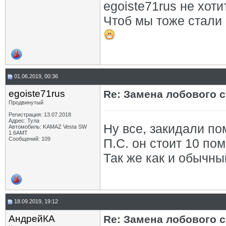
egoiste71rus не хот
Чтоб мы тоже стали
01.06.2019, 00:36
egoiste71rus
Re: Замена лобового ст
Продвинутый
Регистрация: 13.07.2018
Адрес: Тула
Ну все, закидали п
Автомобиль: KAMAZ Vesta SW
1.6AMT
Сообщений: 109
П.С. он стоит 10 по
Так же как и обычный
18.09.2019, 19:12
АндрейКА
Re: Замена лобового ст