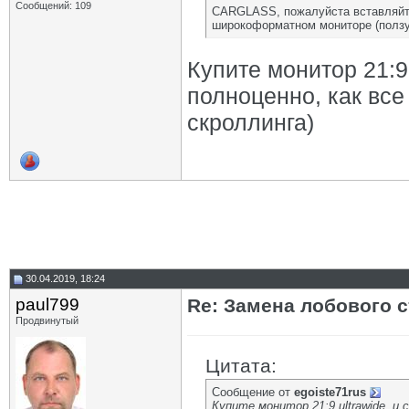
Сообщений: 109
CARGLASS, пожалуйста вставляйте 
широкоформатном мониторе (ползун
Купите монитор 21:9
полноценно, как все
скроллинга)
30.04.2019, 18:24
paul799
Re: Замена лобового ст
Продвинутый
Цитата:
Сообщение от
egoiste71rus
Купите монитор 21:9 ultrawide, и