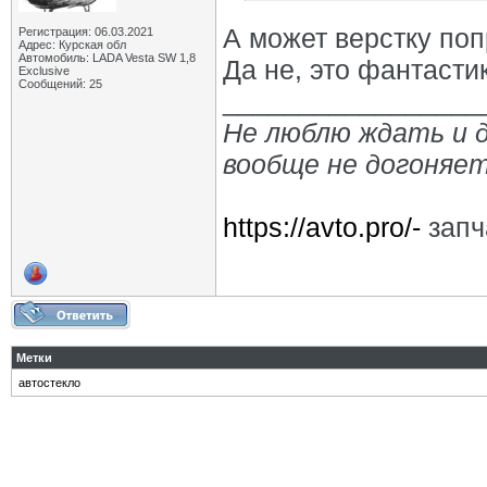
А может верстку поп
Регистрация: 06.03.2021
Адрес: Курская обл
Автомобиль: LADA Vesta SW 1,8
Да не, это фантастик
Exclusive
Сообщений: 25
_________________
Не люблю ждать и 
вообще не догоняет
https://avto.pro/-
запч
Метки
автостекло