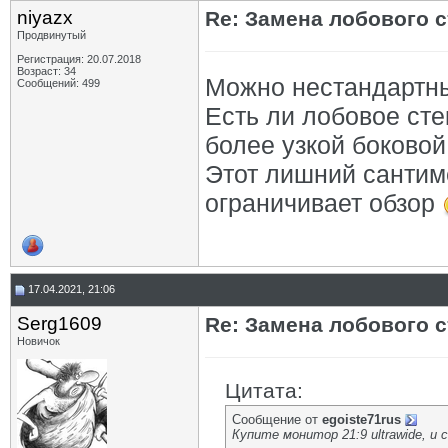
niyazx
Re: Замена лобового ст
Продвинутый
Регистрация: 20.07.2018
Возраст: 34
Можно нестандартны
Сообщений: 499
Есть ли лобовое сте
более узкой боково
Этот лишний сантим
ограничивает обзор
17.04.2021, 21:06
Serg1609
Re: Замена лобового ст
Новичок
Цитата:
Сообщение от
egoiste71rus
Купите монитор 21:9 ultrawide, и