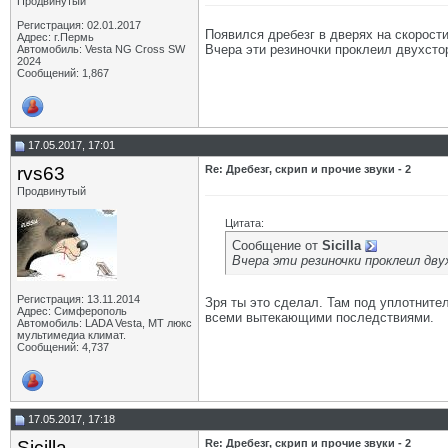
Продвинутый
Регистрация: 02.01.2017
Появился дребезг в дверях на скорости
Адрес: г.Пермь
Вчера эти резиночки проклеил двухсто
Автомобиль: Vesta NG Cross SW
2024
Сообщений: 1,867
17.05.2017, 17:01
rvs63
Re: Дребезг, скрип и прочие звуки - 2
Продвинутый
Цитата:
Сообщение от
Sicilla
Вчера эти резиночки проклеил дв
Регистрация: 13.11.2014
Зря ты это сделал. Там под уплотнител
Адрес: Симферополь
всеми вытекающими последствиями.
Автомобиль: LADA Vesta, МТ люкс
мультимедиа климат.
Сообщений: 4,737
17.05.2017, 17:18
Sicilla
Re: Дребезг, скрип и прочие звуки - 2