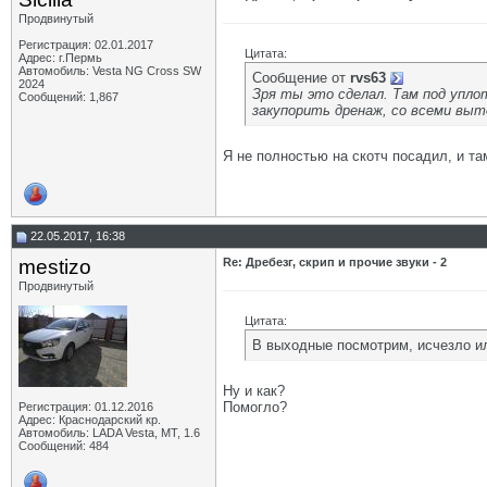
Продвинутый
Регистрация: 02.01.2017
Цитата:
Адрес: г.Пермь
Автомобиль: Vesta NG Cross SW
Сообщение от
rvs63
2024
Зря ты это сделал. Там под упло
Сообщений: 1,867
закупорить дренаж, со всеми вы
Я не полностью на скотч посадил, и та
22.05.2017, 16:38
mestizo
Re: Дребезг, скрип и прочие звуки - 2
Продвинутый
Цитата:
В выходные посмотрим, исчезло и
Ну и как?
Помогло?
Регистрация: 01.12.2016
Адрес: Краснодарский кр.
Автомобиль: LADA Vesta, МТ, 1.6
Сообщений: 484