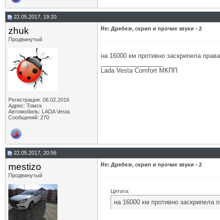
22.05.2017, 19:20
zhuk
Re: Дребезг, скрип и прочие звуки - 2
Продвинутый
на 16000 км противно заскрипела права
__________________
Lada Vesta Comfort МКПП
Регистрация: 06.02.2016
Адрес: Томск
Автомобиль: LADA Vesta
Сообщений: 270
22.05.2017, 20:56
mestizo
Re: Дребезг, скрип и прочие звуки - 2
Продвинутый
Цитата:
на 16000 км противно заскрипела п