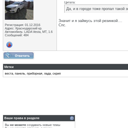
Цитата:
Да, и в городе тоже пропал такой 
Значит и я займусь этой резинкой....
Спс.
Регистрация: 01.12.2016
Адрес: Краснодарский кр.
Автомобиль: LADA Vesta, МТ, 1.6
Сообщений: 484
Метки
веста
,
панель
,
приборная
,
лада
,
скрип
Ваши права в разделе
Вы
не можете
создавать новые темы