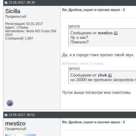
23.05.2017, 06:39
Sicilla
Re: Дребезг, скрип и прочие звуки - 2
Продвинутый
Регистрация: 02.01.2017
Цитата:
Адрес: г.Пермь
Автомобиль: Vesta NG Cross SW
Сообщение от
mestizo
2024
Ну и как?
Сообщений: 1,867
Помогло?
Да, и в городе тоже пропал такой звук.
Добавлено через 17 секунд
Цитата:
Сообщение от
zhuk
на 16000 км противно заскрипела 
Чуток выше посмотри мои симптомы
23.05.2017, 06:51
mestizo
Re: Дребезг, скрип и прочие звуки - 2
Продвинутый