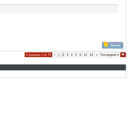
Страница 2 из 78
<
1
2
3
4
5
6
12
52
>
Последняя
»