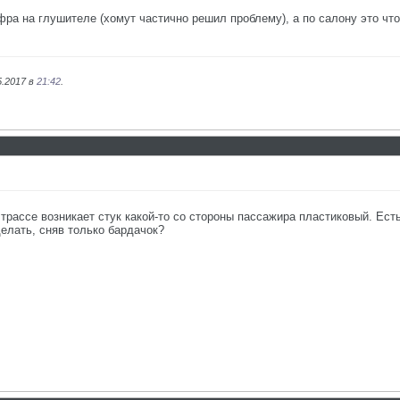
ра на глушителе (хомут частично решил проблему), а по салону это что
5.2017 в
21:42
.
рассе возникает стук какой-то со стороны пассажира пластиковый. Есть
елать, сняв только бардачок?