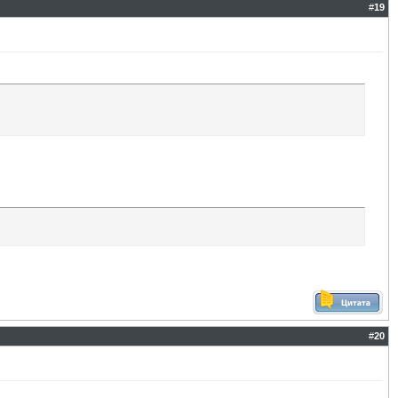
#
19
#
20