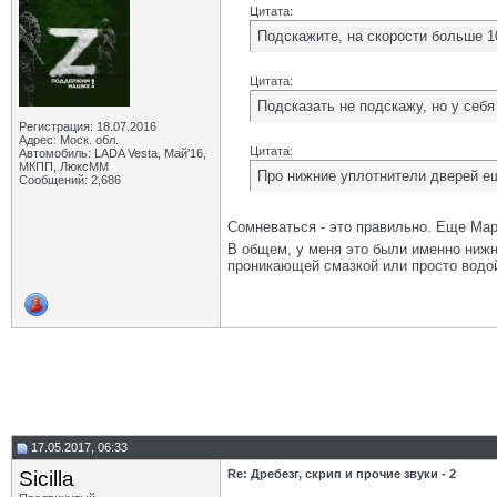
Цитата:
Подскажите, на скорости больше 1
Цитата:
Подсказать не подскажу, но у себя
Регистрация: 18.07.2016
Адрес: Моск. обл.
Цитата:
Автомобиль: LADA Vesta, Май'16,
МКПП, ЛюксММ
Про нижние уплотнители дверей е
Сообщений: 2,686
Сомневаться - это правильно. Еще Марк
В общем, у меня это были именно нижни
проникающей смазкой или просто водой
17.05.2017, 06:33
Sicilla
Re: Дребезг, скрип и прочие звуки - 2