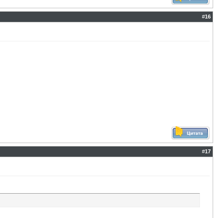
#
16
#
17