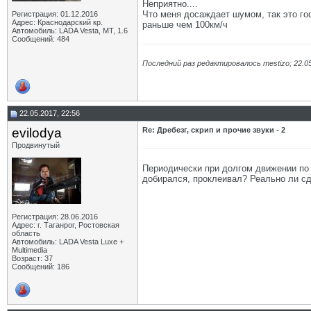
Неприятно....
Что меня досаждает шумом, так это гоф
Регистрация: 01.12.2016
Адрес: Краснодарский кр.
раньше чем 100км/ч
Автомобиль: LADA Vesta, МТ, 1.6
Сообщений: 484
Последний раз редактировалось mestizo; 22.0
22.05.2017, 22:56
evilodya
Re: Дребезг, скрип и прочие звуки - 2
Продвинутый
Периодически при долгом движении по т
добирался, проклеивал? Реально ли сд
Регистрация: 28.06.2016
Адрес: г. Таганрог, Ростовская
область
Автомобиль: LADA Vesta Luxe +
Multimedia
Возраст: 37
Сообщений: 186