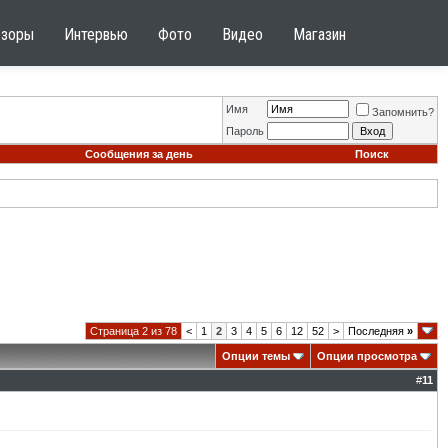
бзоры
Интервью
Фото
Видео
Магазин
Имя
Запомнить?
Пароль
Сообщения за день
Поиск
Страница 2 из 78
<
1
2
3
4
5
6
12
52
>
Последняя
»
Опции темы
Опции просмотра
#
11