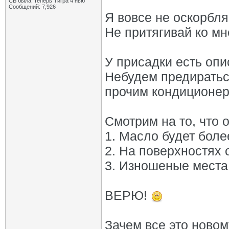
СВ была, теперь Тигра 4 нью
Сообщений: 7,926
Я вовсе не оскорбл
Не притягивай ко мн
У присадки есть опи
Небудем предираться
прочим кондиционе
Смотрим на то, что 
1. Масло будет боле
2. На поверхностях 
3. Изношеные места
ВЕРЮ!
Зачем все это ново