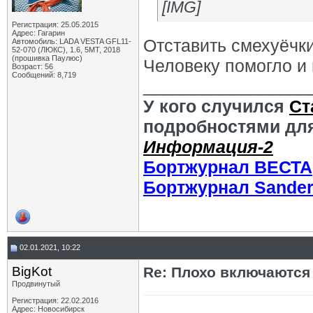
[IMG]
Регистрация: 25.05.2015
Адрес: Гагарин
Отставить смехуёчки
Автомобиль: LADA VESTA GFL11-
52-070 (ЛЮКС), 1.6, 5МТ, 2018
(прошивка Паулюс)
Человеку помогло и 
Возраст: 56
Сообщений: 8,719
_________________
У кого случился
Ст
подробностями для
Информация-2
Бортжурнал ВЕСТА
Бортжурнал Sande
02.01.2021, 10:22
BigKot
Re: Плохо включаются
Продвинутый
Регистрация: 22.02.2016
Адрес: Новосибирск