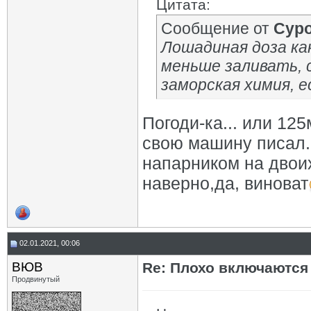
Цитата:
Сообщение от
Сур
Лошадиная доза как
меньше заливать, 
заморская химия, 
Погоди-ка... или 125
свою машину писал. 
напарником на двоих
наверно,да, виноват
02.01.2021, 00:06
ВЮВ
Re: Плохо включаются
Продвинутый