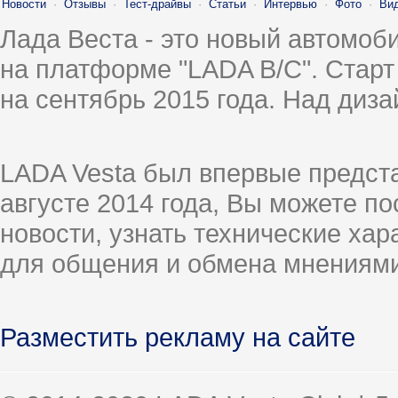
Новости
·
Отзывы
·
Тест-драйвы
·
Статьи
·
Интервью
·
Фото
·
Ви
Лада Веста - это новый автомо
на платформе "LADA B/C". Старт
на сентябрь 2015 года. Над диз
LADA Vesta был впервые предст
августе 2014 года, Вы можете п
новости, узнать технические ха
для общения и обмена мнениями
Разместить рекламу на сайте