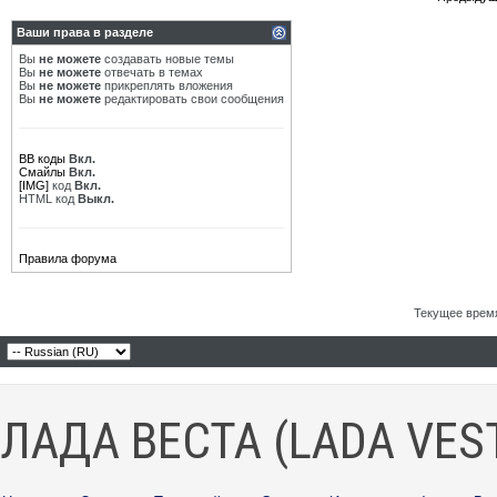
Ваши права в разделе
Вы
не можете
создавать новые темы
Вы
не можете
отвечать в темах
Вы
не можете
прикреплять вложения
Вы
не можете
редактировать свои сообщения
BB коды
Вкл.
Смайлы
Вкл.
[IMG]
код
Вкл.
HTML код
Выкл.
Правила форума
Текущее врем
ЛАДА ВЕСТА (LADA VES