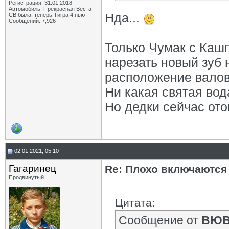
Регистрация: 31.01.2018
Автомобиль: Прекрасная Веста
Нда...
СВ была, теперь Тигра 4 нью
Сообщений: 7,926
Только Чумак с Каш
нарезать новый зуб 
расположение валов 
Ни какая святая вод
Но дедки сейчас ото
02.01.2021, 05:10
Гагаринец
Re: Плохо включаются
Продвинутый
Цитата:
Сообщение от
ВЮ