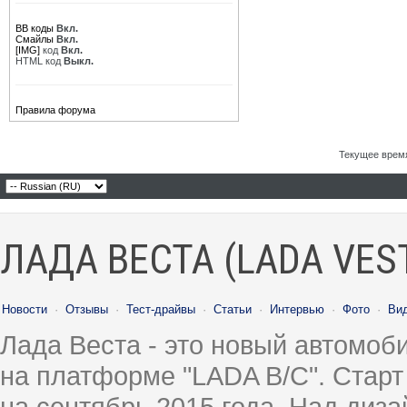
chelyaba
Re: Челябинск
14.02.2023,
18:48
BB коды
Вкл.
aalf
Re: Челябинск
17.02.2023,
08:40
Смайлы
Вкл.
chelyaba
Re: Челябинск
20.02.2023,
21:28
[IMG]
код
Вкл.
HTML код
Выкл.
mir
Re: Челябинск
05.09.2023,
14:21
Сергей 74
Re: Челябинск
06.09.2023,
18:49
Toxic 174
Re: Челябинск
09.06.2024,
19:35
Правила форума
RomaRio777
Re: Челябинск
12.08.2024,
11:15
дим димыч
Re: Челябинск
12.08.2024,
12:17
Текущее врем
ЛАДА ВЕСТА (LADA VES
Новости
·
Отзывы
·
Тест-драйвы
·
Статьи
·
Интервью
·
Фото
·
Ви
Лада Веста - это новый автомо
на платформе "LADA B/C". Старт
на сентябрь 2015 года. Над диз