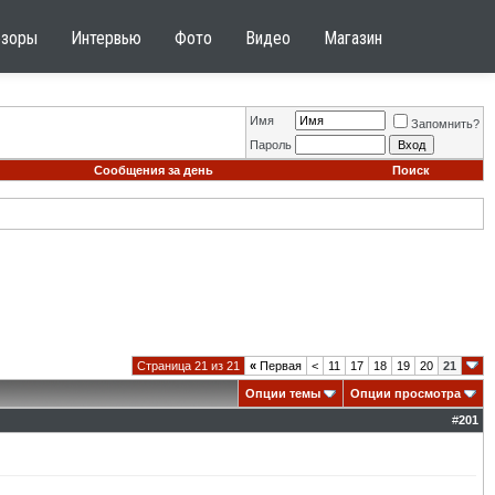
бзоры
Интервью
Фото
Видео
Магазин
Имя
Запомнить?
Пароль
Сообщения за день
Поиск
Страница 21 из 21
«
Первая
<
11
17
18
19
20
21
Опции темы
Опции просмотра
#
201