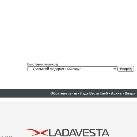
Быстрый переход
Обратная связь
-
Лада Веста Клуб
-
Архив
-
Вверх