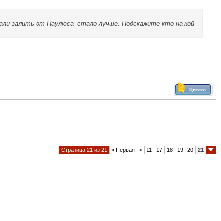
вали залить от Паулюса, стало лучше. Подскажите кто на кой
Страница 21 из 21
«
Первая
<
11
17
18
19
20
21