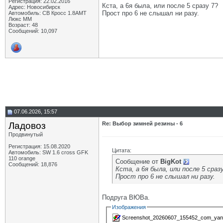
Регистрация: 22.02.2016
Кста, а 6я была, или после 5 сразу 7?
Адрес: Новосибирск
Прост про 6 не слышал ни разу.
Автомобиль: СВ Кросс 1.8АМТ
Люкс ММ
Возраст: 48
Сообщений: 10,097
07.06.2026, 15:57
Ладовоз
Re: Выбор зимней резины - 6
Продвинутый
Регистрация: 15.08.2020
Цитата:
Автомобиль: SW 1.6 cross GFK
110 orange
Сообщение от
BigKot
Сообщений: 18,876
Кста, а 6я была, или после 5 сраз
Прост про 6 не слышал ни разу.
Подруга ВЮВа.
Изображения
Screenshot_20260607_155452_com_yand