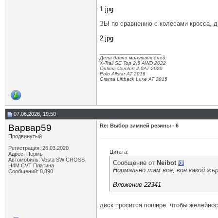
1.jpg
ЗЫ по сравнению с колесами кросса, д
2.jpg
__________________
Дела давно минувших дней:
X-Trail SE Top 2.5 AWD 2022
Optima Comfort 2.0AT 2020
Polo Allstar AT 2016
Granta Liftback Luxe AT 2015
07.06.2026, 19:50
Варвар59
Re: Выбор зимней резины - 6
Продвинутый
Регистрация: 26.03.2020
Цитата:
Адрес: Пермь
Автомобиль: Vesta SW CROSS
Сообщение от
Neibot
H4M CVT Платина
Нормально там всё, вон какой жър 
Сообщений: 8,890
Вложение 22341
диск просится пошире. чтобы желейно