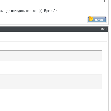
ам, где победить нельзя. (с). Брюс Ли.
#
213