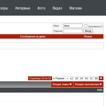
бзоры
Интервью
Фото
Видео
Магазин
Имя
Запомнить?
Пароль
Сообщения за день
Поиск
Страница 22 из 22
«
Первая
<
12
18
19
20
21
22
Опции темы
Опции просмотра
#
211