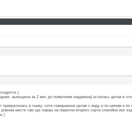
сходятся )
ледних, выпущена за 2 мес до появления нордмана) осталась целая в это
ет превратилась в тыкву, хотя совершенно целая с виду и по шипам и п
овном месте там где лаваш на пирелли второго сорта спокойно мог езд
ы )