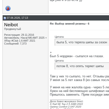
07.06.2026, 17:13
Neibot
Re: Выбор зимней резины - 6
Продвинутый
Регистрация: 29.11.2016
Цитата:
Автомобиль: Haval M6 AMT 2025 +
XRay #Club 1.6 AMT 2021
была 5, что теряла шипы за сезон
Сообщений: 7,373
+
Был 5 нордман - сыпался на глазах.
Цитата:
потом 8, что опять теряет шипы
Там у них то сыпало, то нет. Отзывы ра
У меня за 5 лет хакка 8 (из самых пос
У меня на нее жалоба одна - через 5 л
Хрюн на ней беспомощно шлифовал на р
Пришлось заменить. Прям посреди зим
__________________
Дела давно минувших дней:
X-Trail SE Top 2.5 AWD 2022
Optima Comfort 2.0AT 2020