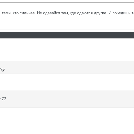
с теми, кто сильнее. Не сдавайся там, где сдаются другие. И победишь т
7ку
у 7?