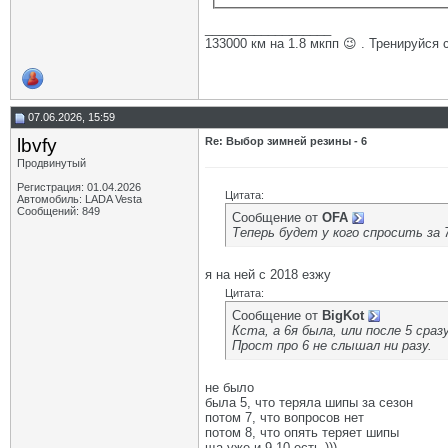
__________________
133000 км на 1.8 мкпп 😉 . Тренируйся 
07.06.2026, 15:59
lbvfy
Re: Выбор зимней резины - 6
Продвинутый
Регистрация: 01.04.2026
Цитата:
Автомобиль: LADA Vesta
Сообщений: 849
Сообщение от
OFA
Теперь будет у кого спросить за 
я на ней с 2018 езжу
Цитата:
Сообщение от
BigKot
Кста, а 6я была, или после 5 сраз
Прост про 6 не слышал ни разу.
не было
была 5, что теряла шипы за сезон
потом 7, что вопросов нет
потом 8, что опять теряет шипы
ща уже и 9-10 есть )))