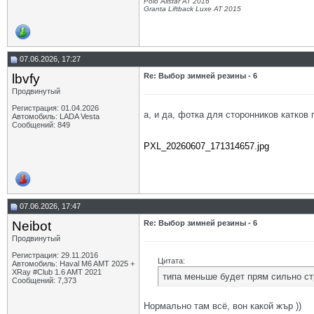
Polo Allstar AT 2016
Granta Liftback Luxe AT 2015
07.06.2026, 17:27
lbvfy
Re: Выбор зимней резины - 6
Продвинутый
Регистрация: 01.04.2026
а, и да, фотка для сторонников катко
Автомобиль: LADA Vesta
Сообщений: 849
PXL_20260607_171314657.jpg
07.06.2026, 17:47
Neibot
Re: Выбор зимней резины - 6
Продвинутый
Регистрация: 29.11.2016
Цитата:
Автомобиль: Haval M6 AMT 2025 +
XRay #Club 1.6 AMT 2021
типа меньше будет прям сильно с
Сообщений: 7,373
Нормально там всё, вон какой жър ))