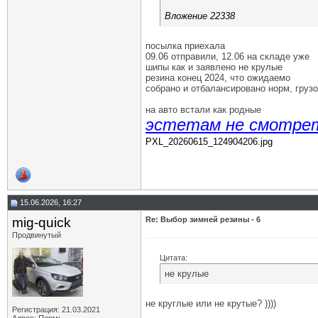
Вложение 22338
посылка приехала
09.06 отправили, 12.06 на складе уже
шипы как и заявлено не крулые
резина конец 2024, что ожидаемо
собрано и отбалансировано норм, груз
на авто встали как родные
эстетам не смотре
PXL_20260615_124904206.jpg
15.06.2026, 16:27
mig-quick
Re: Выбор зимней резины - 6
Продвинутый
Цитата:
не крулые
не круглые или не крутые? ))))
Регистрация: 21.03.2021