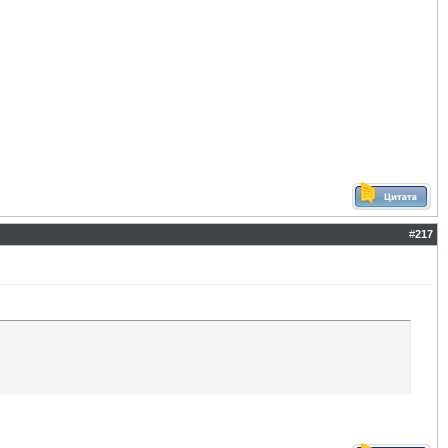
#
217