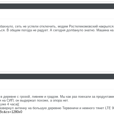
бахнуло, сеть не успели отключить, модем Ростелекомовский накрылся
ься. В общем погода не радует. А сегодня долбануло знатно. Машина на 
 деревне с грозой, ливнем и градом. Мы как раз поехали за продуктами 
 на СИП, он выдержал похоже, а опора нет.
уже 4 часа((
азвернул антенну на большую деревню Тервеничи и немного тянет LTE 9
TPBc&cs=1280x0