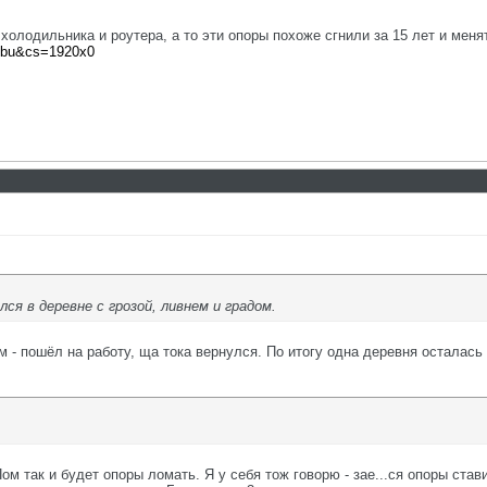
холодильника и роутера, а то эти опоры похоже сгнили за 15 лет и менят
m=bu&cs=1920x0
ся в деревне с грозой, ливнем и градом.
ом - пошёл на работу, ща тока вернулся. По итогу одна деревня осталась
м так и будет опоры ломать. Я у себя тож говорю - зае...ся опоры став