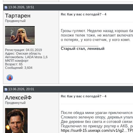
13.06.2026, 18:51
Тартарен
Re: Как у вас с погодой? - 4
Продвинутый
Грозы гуляют. Неделю назад хорошо ба
похоже телек тоже, не желает включат
о потерях, у кого счетчик, у кого комп.
__________________
Старый стал, ленивый
Регистрация: 04.01.2019
Адрес: Омская область
Автомобиль: LADA Vesta 1,6
МКПП комфорт
Возраст: 65
Сообщений: 3,604
13.06.2026, 20:01
АлексейФ
Re: Как у вас с погодой? - 4
Продвинутый
После обеда мини ураган приключился в
Сломало зеленую опору, деревья упали
Две деревни без света и сотовой связи 
Подключил по приезду роутер к АКБ, р
https://sun9-15.userapi.com/s/v1/ig2...