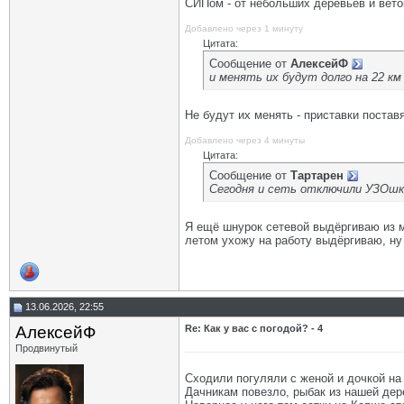
СИПом - от небольших деревьев и веток
Добавлено через 1 минуту
Цитата:
Сообщение от
АлексейФ
и менять их будут долго на 22 км
Не будут их менять - приставки постав
Добавлено через 4 минуты
Цитата:
Сообщение от
Тартарен
Сегодня и сеть отключили УЗОшко
Я ещё шнурок сетевой выдёргиваю из мо
летом ухожу на работу выдёргиваю, ну
13.06.2026, 22:55
АлексейФ
Re: Как у вас с погодой? - 4
Продвинутый
Сходили погуляли с женой и дочкой на 
Дачникам повезло, рыбак из нашей дер