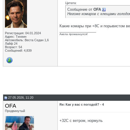
Цитата:
Сообщение от
OFA
Негоже комаров с клещами голод
Какие комары при +8С и порывистом ве
__________________
Регистрация: 04.01.2024
Акела промахнулся!
Адрес: Тихвин
Автомобиль: Веста Седан 1,6
Лайф 24
Возраст: 54
Сообщений: 4,839
27.05.2026, 11:20
OFA
Re: Как у вас с погодой? - 4
Продвинутый
+32С с ветром, нормуль