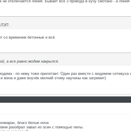
 не отключается линия. Бывает все 3 провода в кучу смотано - а линия 
 ЛЭП .
ят со временем бетонные и всё.
й, а все равно модем накрылся.
дема - по нему тоже прилетает. Один раз вместе с модемом сетевуха на
 и жена и даже внучёк мелкий этому научены как загремит)
комарах, благо белые ночи.
евни разобрал завал из осин с помощью пилы.