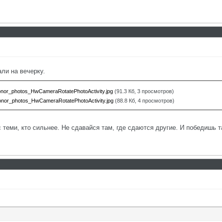
али на вечерку.
or_photos_HwCameraRotatePhotoActivity.jpg
(91.3 Кб, 3 просмотров)
or_photos_HwCameraRotatePhotoActivity.jpg
(88.8 Кб, 4 просмотров)
с теми, кто сильнее. Не сдавайся там, где сдаются другие. И победишь т