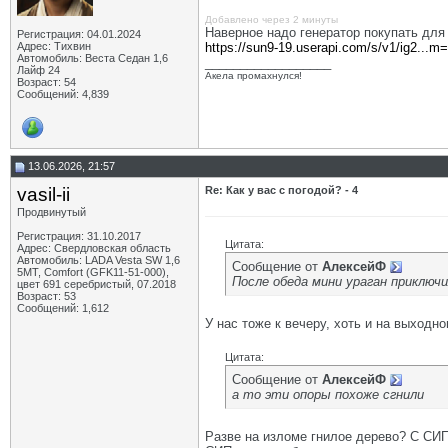
Добавлено через 2 минуты
Наверное надо генератор покупать для 
Регистрация: 04.01.2024
Адрес: Тихвин
https://sun9-19.userapi.com/s/v1/ig2...
Автомобиль: Веста Седан 1,6
__________________
Лайф 24
Акела промахнулся!
Возраст: 54
Сообщений: 4,839
13.06.2026, 21:57
vasil-ii
Re: Как у вас с погодой? - 4
Продвинутый
Регистрация: 31.10.2017
Цитата:
Адрес: Свердловская область
Автомобиль: LADA Vesta SW 1,6
Сообщение от
АлексейФ
5МТ, Comfort (GFK11-51-000),
После обеда мини ураган приключил
цвет 691 серебристый, 07.2018
Возраст: 53
Сообщений: 1,612
У нас тоже к вечеру, хоть и на выходн
Цитата:
Сообщение от
АлексейФ
а то эти опоры похоже сгнили
Разве на изломе гнилое дерево? С СИПо