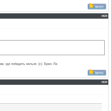
#
829
ам, где победить нельзя. (с). Брюс Ли.
#
830