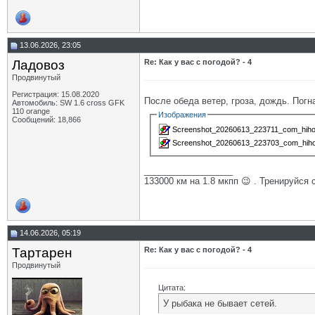
13.06.2026, 23:05
Ладовоз
Re: Как у вас с погодой? - 4
Продвинутый
Регистрация: 15.08.2020
После обеда ветер, гроза, дождь. Погн
Автомобиль: SW 1.6 cross GFK
110 orange
Изображения
Сообщений: 18,866
Screenshot_20260613_223711_com_hihon
Screenshot_20260613_223703_com_hihon
__________________
133000 км на 1.8 мкпп 😉 . Тренируйся 
14.06.2026, 05:19
Тартарен
Re: Как у вас с погодой? - 4
Продвинутый
Цитата:
У рыбака не бывает сетей.