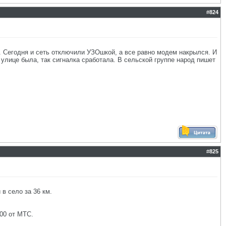
#
824
. Сегодня и сеть отключили УЗОшкой, а все равно модем накрылся. И
улице была, так сигналка сработала. В сельской группе народ пишет
#
825
в село за 36 км.
00 от МТС.