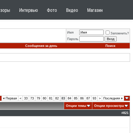
бзоры
Интервью
Фото
Видео
Магазин
Имя
Запомнить?
Пароль
Сообщения за день
Поиск
4
«
Первая
<
33
73
79
80
81
82
83
84
85
86
87
93
>
Последняя
»
Опции темы
Опции просмотра
#
821