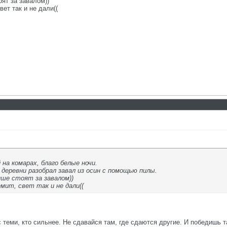
оят за завалом))
вет так и не дали((
 на комарах, благо белые ночи.
 деревни разобрал завал из осин с помощью пилы.
пше стоят за завалом))
мит, свет так и не дали((
с теми, кто сильнее. Не сдавайся там, где сдаются другие. И победишь т