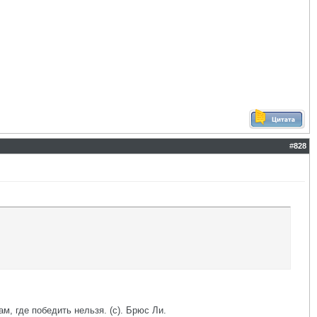
#
828
ам, где победить нельзя. (с). Брюс Ли.