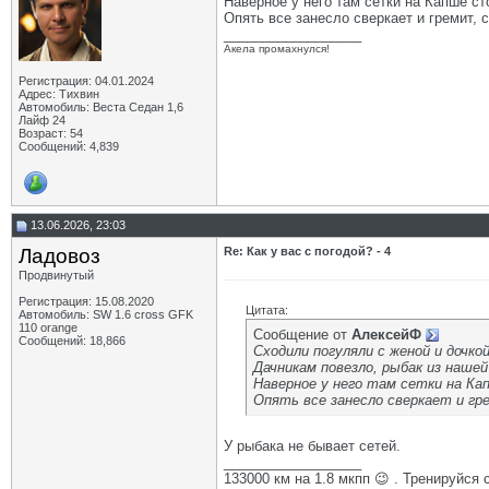
Наверное у него там сетки на Капше ст
Опять все занесло сверкает и гремит, с
__________________
Акела промахнулся!
Регистрация: 04.01.2024
Адрес: Тихвин
Автомобиль: Веста Седан 1,6
Лайф 24
Возраст: 54
Сообщений: 4,839
13.06.2026, 23:03
Ладовоз
Re: Как у вас с погодой? - 4
Продвинутый
Регистрация: 15.08.2020
Цитата:
Автомобиль: SW 1.6 cross GFK
110 orange
Сообщение от
АлексейФ
Сообщений: 18,866
Сходили погуляли с женой и дочкой
Дачникам повезло, рыбак из нашей
Наверное у него там сетки на Ка
Опять все занесло сверкает и гре
У рыбака не бывает сетей.
__________________
133000 км на 1.8 мкпп 😉 . Тренируйся 