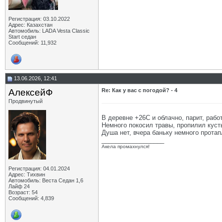
Регистрация: 03.10.2022
Адрес: Казахстан
Автомобиль: LADA Vesta Classic
Start седан
Сообщений: 11,932
13.06.2026, 12:41
АлексейФ
Re: Как у вас с погодой? - 4
Продвинутый
В деревне +26С и облачно, парит, рабо
Немного покосил травы, пропилил кусты
Душа нет, вчера баньку немного протап
__________________
Акела промахнулся!
Регистрация: 04.01.2024
Адрес: Тихвин
Автомобиль: Веста Седан 1,6
Лайф 24
Возраст: 54
Сообщений: 4,839