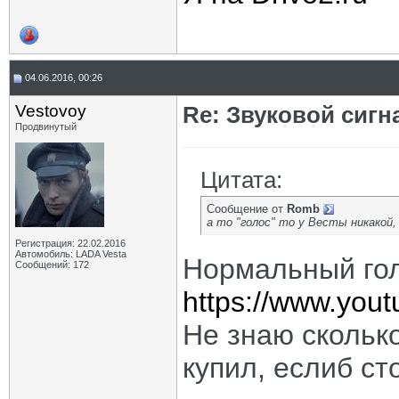
04.06.2016, 00:26
Vestovoy
Re: Звуковой сигн
Продвинутый
Цитата:
Сообщение от
Romb
а то "голос" то у Весты никакой, 
Регистрация: 22.02.2016
Автомобиль: LADA Vesta
Нормальный гол
Сообщений: 172
https://www.you
Не знаю сколько
купил, еслиб ст