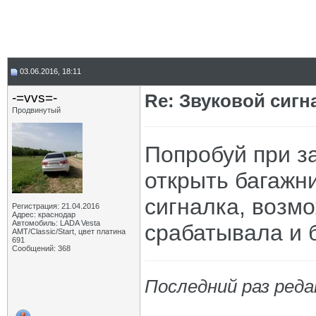
03.06.2016, 18:11
-=vvs=-
Re: Звуковой сигн
Продвинутый
Попробуй при з
открыть багажн
сигналка, возмо
Регистрация: 21.04.2016
Адрес: краснодар
Автомобиль: LADA Vesta
срабатывала и б
АМТ/Classic/Start, цвет платина
691
Сообщений: 368
Последний раз реда