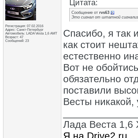
Цитата:
Сообщение от
rvs63
Это сигнал от штатной сигнализ
Регистрация: 07.02.2016
Адрес: Санкт-Петербург
Спасибо, я так 
Автомобиль: LADA Vesta 1,6 АМТ
Возраст: 47
Сообщений: 23
как стоит нешта
естественно ин
Вот не обойтис
обязательно от
поставили высоки
Весты никакой, у
_____________
Лада Веста 1,6 X
Я на Drive2.ru