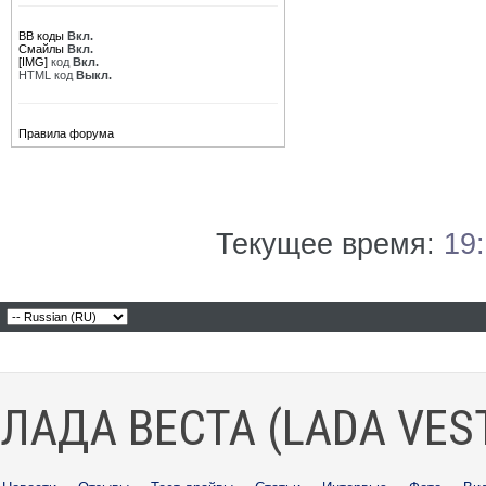
BB коды
Вкл.
Смайлы
Вкл.
[IMG]
код
Вкл.
HTML код
Выкл.
Правила форума
Текущее время:
19
ЛАДА ВЕСТА (LADA VES