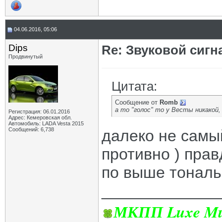
04.06.2016, 05:06
Dips
Re: Звуковой сигн
Продвинутый
Цитата:
Сообщение от
Romb
а то "голос" то у Весты никакой, 
Регистрация: 06.01.2016
Адрес: Кемеровская обл.
Автомобиль: LADA Vesta 2015
Сообщений: 6,738
далеко не самый
противно ) пра
по выше тональ
_____________
МКПП Luxe Mul