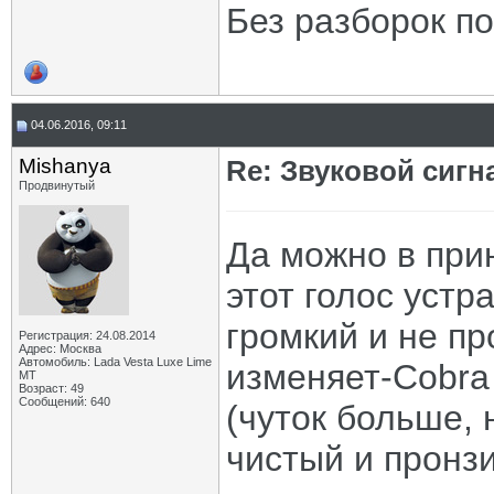
Без разборок п
04.06.2016, 09:11
Mishanya
Re: Звуковой сигн
Продвинутый
Да можно в прин
этот голос устр
громкий и не п
Регистрация: 24.08.2014
Адрес: Москва
Автомобиль: Lada Vesta Luxe Lime
изменяет-Cobra 
MT
Возраст: 49
Сообщений: 640
(чуток больше, 
чистый и пронз