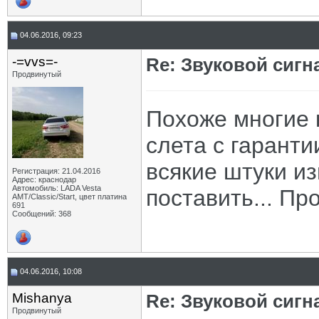
04.06.2016, 09:23
-=vvs=-
Re: Звуковой сигн
Продвинутый
Похоже многие 
слета с гаранти
всякие штуки из
Регистрация: 21.04.2016
Адрес: краснодар
Автомобиль: LADA Vesta
поставить... Пр
АМТ/Classic/Start, цвет платина
691
Сообщений: 368
04.06.2016, 10:08
Mishanya
Re: Звуковой сигн
Продвинутый