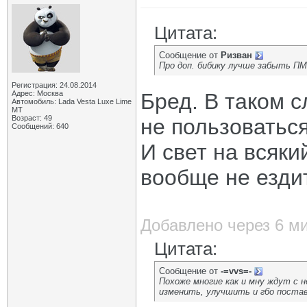
Цитата:
Сообщение от
Ризван
Про доп. бибику лучше забыть ПМ
Регистрация: 24.08.2014
Адрес: Москва
Бред. В таком 
Автомобиль: Lada Vesta Luxe Lime
MT
Возраст: 49
не пользоваться
Сообщений: 640
И свет на всяки
вообще не езди
Добавлено через 6 м
Цитата:
Сообщение от
-=vvs=-
Похоже многие как и мну ждут с 
изменить, улучшить и гбо постав