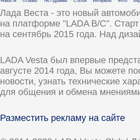
Новости
·
Отзывы
·
Тест-драйвы
·
Статьи
·
Интервью
·
Фото
·
Ви
Лада Веста - это новый автомо
на платформе "LADA B/C". Старт
на сентябрь 2015 года. Над диз
LADA Vesta был впервые предст
августе 2014 года, Вы можете п
новости, узнать технические ха
для общения и обмена мнениями
Разместить рекламу на сайте