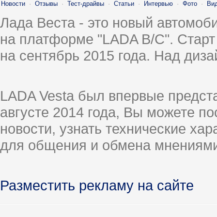
Новости
·
Отзывы
·
Тест-драйвы
·
Статьи
·
Интервью
·
Фото
·
Ви
Лада Веста - это новый автомо
на платформе "LADA B/C". Старт
на сентябрь 2015 года. Над диз
LADA Vesta был впервые предст
августе 2014 года, Вы можете п
новости, узнать технические ха
для общения и обмена мнениями
Разместить рекламу на сайте