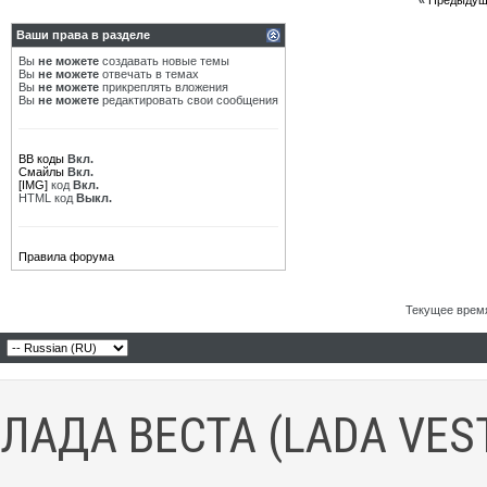
«
Предыдущ
Ваши права в разделе
Вы
не можете
создавать новые темы
Вы
не можете
отвечать в темах
Вы
не можете
прикреплять вложения
Вы
не можете
редактировать свои сообщения
BB коды
Вкл.
Смайлы
Вкл.
[IMG]
код
Вкл.
HTML код
Выкл.
Правила форума
Текущее врем
ЛАДА ВЕСТА (LADA VES