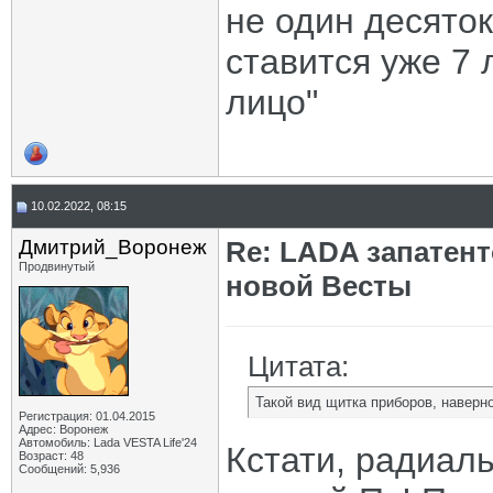
не один десяток
ставится уже 7 л
лицо"
10.02.2022, 08:15
Дмитрий_Воронеж
Re: LADA запатен
Продвинутый
новой Весты
Цитата:
Такой вид щитка приборов, наверн
Регистрация: 01.04.2015
Адрес: Воронеж
Автомобиль: Lada VESTA Life'24
Кстати, радиал
Возраст: 48
Сообщений: 5,936