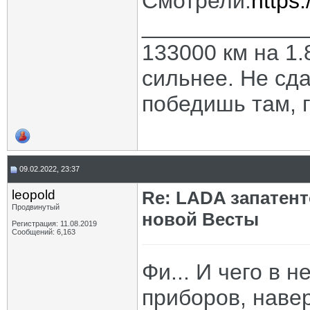
Смотрели.
https
_____________
133000 км на 1.
сильнее. Не сда
победишь там, г
09.02.2022, 23:37
leopold
Re: LADA запатен
Продвинутый
новой Весты
Регистрация: 11.08.2019
Сообщений: 6,163
Фи... И чего в 
приборов, наве