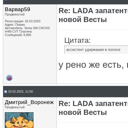
Варвар59
Re: LADA запатен
Продвинутый
новой Весты
Регистрация: 26.03.2020
Адрес: Пермь
Автомобиль: Vesta SW CROSS
H4M CVT Платина
Сообщений: 8,890
Цитата:
ассистент удержания в полосе
у рено же есть,
10.02.2022, 11:50
Дмитрий_Воронеж
Re: LADA запатен
Продвинутый
новой Весты