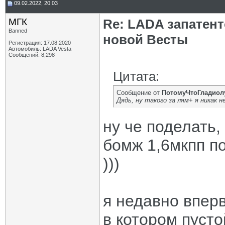
09.02.2022, 20:03
МГК
Re: LADA запатен
Banned
новой Весты
Регистрация: 17.08.2020
Автомобиль: LADA Vesta
Сообщений: 8,298
Цитата:
Сообщение от
ПотомуЧтоГладиол
Дядь, ну такого за лям+ я никак н
ну че поделать,
бомж 1,6мкпп по
)))
я недавно вперв
в котором пусто