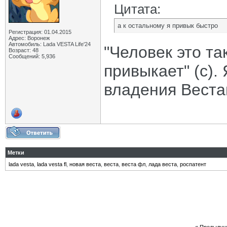
Цитата:
а к остальному я привык быстро
Регистрация: 01.04.2015
Адрес: Воронеж
Автомобиль: Lada VESTA Life'24
"Человек это та
Возраст: 48
Сообщений: 5,936
привыкает" (с).
владения Вестам
Метки
lada vesta
,
lada vesta fl
,
новая веста
,
веста
,
веста фл
,
лада веста
,
роспатент