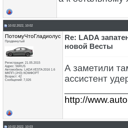
10.02.2022, 10:02
ПотомуЧтоГладиолус
Re: LADA запате
Продвинутый
новой Весты
Регистрация: 21.05.2015
А заметили та
Адрес: 56RUS
Автомобиль: LADA VESTA 2016 1.6
МКПП (JH3) КОМФОРТ
ассистент уде
Возраст: 42
Сообщений: 7,026
____________
http://www.auto
10.02.2022, 10:03