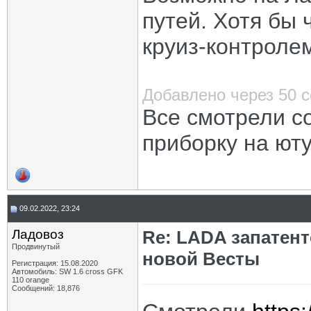
путей. Хотя бы 
круиз-контроле
Добавлено через 50 
Все смотрели с
приборку на ют
09.02.2022, 23:24
Ладовоз
Re: LADA запатен
Продвинутый
новой Весты
Регистрация: 15.08.2020
Автомобиль: SW 1.6 cross GFK
110 orange
Сообщений: 18,876