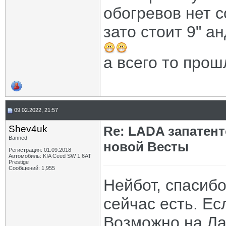
обогревов нет 
зато стоит 9" а
а всего то прошл
09.02.2022, 21:57
Shev4uk
Re: LADA запатен
Banned
новой Весты
Регистрация: 01.09.2018
Автомобиль: KIA Ceed SW 1,6AT
Prestige
Сообщений: 1,955
Нейбот, спасибо
сейчас есть. Ес
Возможно на Ла