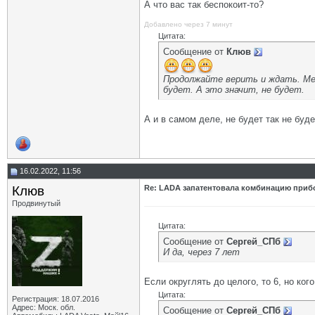
А что вас так беспокоит-то?
Добавлено через 7 минут
Цитата:
Сообщение от
Клюв
Продолжайте верить и ждать. Меж
будет. А это значит, не будет.
А и в самом деле, не будет так не буде
16.02.2022, 11:56
Клюв
Re: LADA запатентовала комбинацию приб
Продвинутый
Цитата:
Сообщение от
Сергей_СПб
И да, через 7 лет
Если округлять до целого, то 6, но ког
Цитата:
Регистрация: 18.07.2016
Адрес: Моск. обл.
Сообщение от
Сергей_СПб