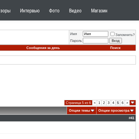
бзоры
Интервью
Фото
Видео
Магазин
Имя
Запомнить?
Пароль
Сообщения за день
Поиск
Страница 5 из 6
<
1
2
3
4
5
6
>
Опции темы
Опции просмотра
#
41