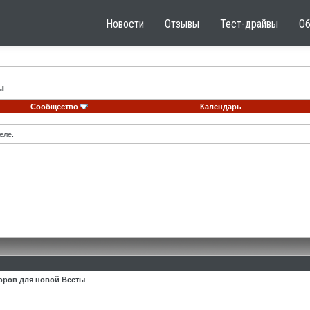
Новости
Отзывы
Тест-драйвы
О
ы
Сообщество
Календарь
еле.
оров для новой Весты