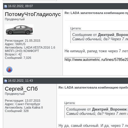
16.02.2022, 09:07
ПотомуЧтоГладиолус
Re: LADA запатентовала комбинацию п
Продвинутый
Цитата:
Сообщение от
Дмитрий_Ворон
Самый обычный, да? Через 7 л
Регистрация: 21.05.2015
Адрес: 56RUS
Автомобиль: LADA VESTA 2016 1.6
Не кипишуй, рапид тоже через 7 ле
МКПП (JH3) КОМФОРТ
Возраст: 42
__________________
Сообщений: 7,026
http://www.autometric.ru/lines/5785e2
16.02.2022, 11:43
Сергей_СПб
Re: LADA запатентовала комбинацию приб
Продвинутый
Регистрация: 13.07.2015
Цитата:
Адрес: Санкт-Петербург
Автомобиль: Lada Kalina II
Сообщение от
Дмитрий_Воронеж
Сообщений: 328
Самый обычный, да? Через 7 лет 
Ну да, самый обычный. И да, через 7 л