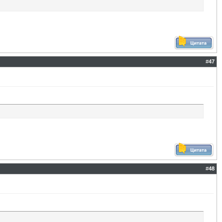
#
47
#
48