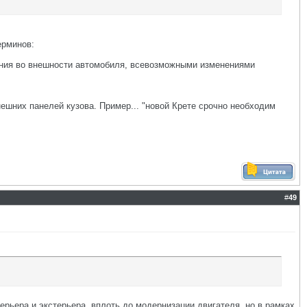
ерминов:
нения во внешности автомобиля, всевозможными изменениями
нешних панелей кузова. Пример... "новой Крете срочно необходим
#
49
ерьера и экстерьера, вплоть до модернизации двигателя, но в рамках