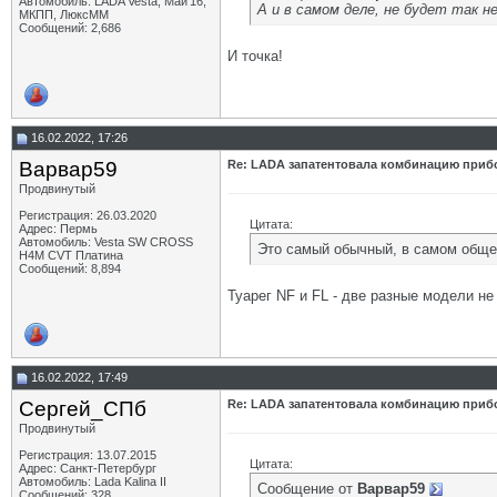
Автомобиль: LADA Vesta, Май'16,
А и в самом деле, не будет так н
МКПП, ЛюксММ
Сообщений: 2,686
И точка!
16.02.2022, 17:26
Варвар59
Re: LADA запатентовала комбинацию приб
Продвинутый
Регистрация: 26.03.2020
Цитата:
Адрес: Пермь
Автомобиль: Vesta SW CROSS
Это самый обычный, в самом обще
H4M CVT Платина
Сообщений: 8,894
Туарег NF и FL - две разные модели не
16.02.2022, 17:49
Сергей_СПб
Re: LADA запатентовала комбинацию приб
Продвинутый
Регистрация: 13.07.2015
Цитата:
Адрес: Санкт-Петербург
Автомобиль: Lada Kalina II
Сообщение от
Варвар59
Сообщений: 328