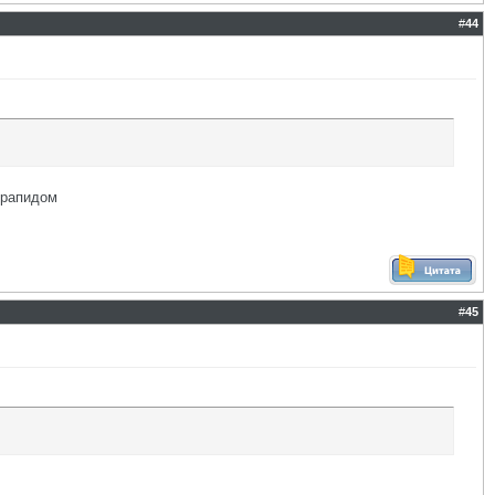
#
44
урапидом
#
45