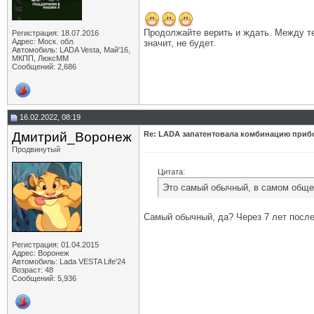
Продолжайте верить и ждать. Между те
Регистрация: 18.07.2016
Адрес: Моск. обл.
значит, не будет.
Автомобиль: LADA Vesta, Май'16,
МКПП, ЛюксММ
Сообщений: 2,686
16.02.2022, 08:19
Дмитрий_Воронеж
Re: LADA запатентовала комбинацию приб
Продвинутый
Цитата:
Это самый обычный, в самом обще
Самый обычный, да? Через 7 лет посл
Регистрация: 01.04.2015
Адрес: Воронеж
Автомобиль: Lada VESTA Life'24
Возраст: 48
Сообщений: 5,936