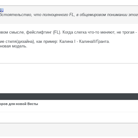
обстоятельство, что полноценного FL, в общемировом понимании этог
ом смысле, фейслифтинг (FL). Когда слегка что-то меняют, не трогая -
 стиля/дизайна), как пример: Калина I - КалинаII/Гранта.
/новая модель.
оров для новой Весты