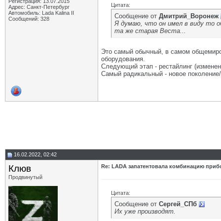
Регистрация: 13.07.2015
Цитата:
Адрес: Санкт-Петербург
Автомобиль: Lada Kalina II
Сообщение от
Дмитрий_Воронеж
Сообщений: 328
Я думаю, что он имел в виду то 
та же старая Веста...
Это самый обычный, в самом общемиров
оборудования.
Следующий этап - рестайлинг (изменение
Самый радикальный - новое поколение
16.02.2022, 02:42
Клюв
Re: LADA запатентовала комбинацию приб
Продвинутый
Цитата:
Сообщение от
Сергей_СПб
Их уже производят.