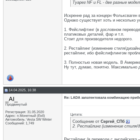
Туарег NF и FL - две разные моде
Искренне рад за концерн Фольксваген в 
Однако существует хоть и несколько у
1. Фейслифтинг (в дословном переводе
платиковых деталей, фар и т.п.
Стоит для производителя недорого.
2. Рестайлинг (изменение стиля/дизайн
рестайлинг, ибо фейслифлингом пробл
3. Полностью новая модель. В Америке
Ну тут, думаю, понятно. Максимально 
14.04.2025, 16:38
_AI_
Re: LADA запатентовала комбинацию приб
Продвинутый
Регистрация: 31.05.2020
Цитата:
Адрес: п.Монетный (Екб)
Автомобиль: Vesta SW Winter
Сообщение от
Сергей_СПб
Сообщений: 1,749
2. Рестайлинг (изменение стиля/д
Рестайлинг (в переводе с английского