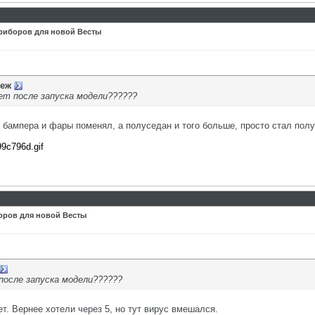
риборов для новой Весты
еж
ет после запуска модели??????
т бампера и фары поменял, а полуседан и того больше, просто стал пол
99c796d.gif
оров для новой Весты
после запуска модели??????
ет. Вернее хотели через 5, но тут вирус вмешался.