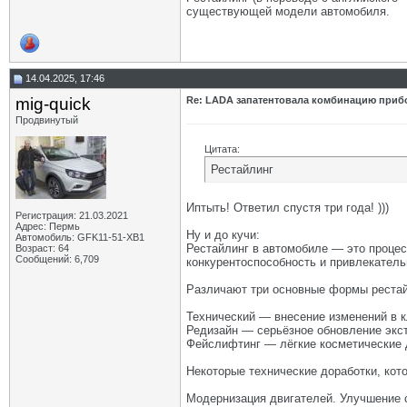
существующей модели автомобиля.
14.04.2025, 17:46
mig-quick
Re: LADA запатентовала комбинацию приб
Продвинутый
Цитата:
Рестайлинг
Иптыть! Ответил спустя три года! )))
Регистрация: 21.03.2021
Адрес: Пермь
Ну и до кучи:
Автомобиль: GFK11-51-ХВ1
Рестайлинг в автомобиле — это процес
Возраст: 64
Сообщений: 6,709
конкурентоспособность и привлекатель
Различают три основные формы рестай
Технический — внесение изменений в к
Редизайн — серьёзное обновление экс
Фейслифтинг — лёгкие косметические 
Некоторые технические доработки, кото
Модернизация двигателей. Улучшение 