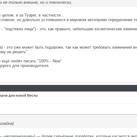
ли не только внешне, но и технически.
целом, и за Туарег, в частности...
словное, но довольно устоявшееся в мировом автопроме определение т
 - "подтяжка лица") - это, как правило, небольшие косметические изме
а) - это уже может быть подороже, так как может требовать изменения в
ему не решить"
 ещё любят писать "100% - New"
дорого для производителя.
оров для новой Весты
изайна)
 — «модернизация») — более серьёзные доработки, которые касаются инт