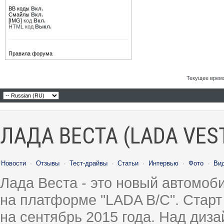
BB коды
Вкл.
Смайлы
Вкл.
[IMG]
код
Вкл.
HTML код
Выкл.
Правила форума
Текущее врем
ЛАДА ВЕСТА (LADA VES
Новости
·
Отзывы
·
Тест-драйвы
·
Статьи
·
Интервью
·
Фото
·
Ви
Лада Веста - это новый автомо
на платформе "LADA B/C". Старт
на сентябрь 2015 года. Над диз