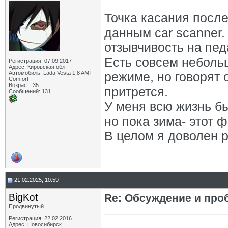
Точка касания после
данным car scanner
отзывчивость на пед
Есть совсем неболь
Регистрация: 07.09.2017
Адрес: Кировская обл.
Автомобиль: Lada Vesta 1.8 AMT
режиме, но говорят 
Comfort
Возраст: 35
притрется.
Сообщений: 131
У меня всю жизнь бы
но пока зима- этот 
В целом я доволен 
21.02.2025, 10:59
BigKot
Re: Обсуждение и про
Продвинутый
Регистрация: 22.02.2016
Адрес: Новосибирск