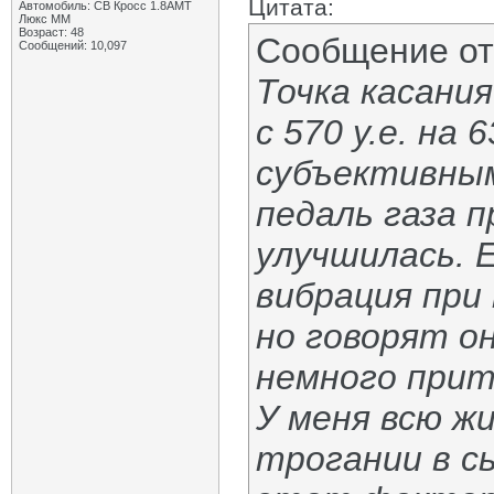
Цитата:
Автомобиль: СВ Кросс 1.8АМТ
Люкс ММ
Возраст: 48
Сообщение о
Сообщений: 10,097
Точка касани
с 570 у.е. на 
субъективны
педаль газа 
улучшилась. 
вибрация при
но говорят о
немного прит
У меня всю ж
трогании в сы