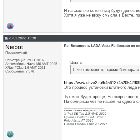
И на сколько сотен тыщ будут допов в
Хотя я уже не вижу смысла в Весте, пр
23.02.2022, 13:38
Neibot
Re: Внешность LADA Vesta FL больше не се
Продвинутый
Регистрация: 29.11.2016
Цитата:
Автомобиль: Haval M6 AMT 2025 +
XRay #Club 1.6 AMT 2021
1. че там менять, кроме бампера и
Сообщений: 7,376
https://www.drive2.ru/l/456127452054290
Это процесс установки штатного леда 
Тут мож будет проще. Но скорее всего 
На солярисы чет не нашел ни одного с
__________________
Дела давно минувших дней:
X-Trail SE Top 2.5 AWD 2022
Optima Comfort 2.0AT 2020
Polo Allstar AT 2016
Granta Liftback Luxe AT 2015