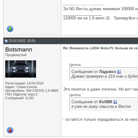
Добавлено через 3 минуты
За NG Весты думаю минимум 100000 на
__________________
133000 км на 1.8 мкпп 😉 . Тренируйся 
23.02.2022, 23:51
Botsmann
Re: Внешность LADA Vesta FL больше не се
Продвинутый
Цитата:
Сообщение от
Ладовоз
Думаю примерно в 214 так и буде
Регистрация: 14.04.2019
Адрес: Севастополь
Это понятно и даже логично. Но вот та
Автомобиль: SW CROSS 1,6 ММС
ГБО Digitronic maxi 2
Цитата:
Сообщений: 3,130
Сообщение от
Kol888
я уже не вижу смысла в Весте
- остаётся только порадоваться за чел