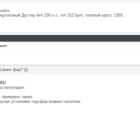
ешать.
едтоповый Дустер 4х4 150 л.с. cvt 1517руб, топовый кросс 1303.
крет
 самих фар? )))
981/
на полуседан.
- примерно также.
лучая установки лед-фар взамен галогена.