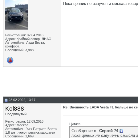
Пока ценник не озвучен-и смысла говори
Регистрация: 02.04.2016
Адрес: Крайний север, ЯНАО
Автомобиль: Лада Веста,
комфорт.
Сообщений: 3,988
23.02.2022, 13:17
Kol888
Re: Внешность LADA Vesta FL больше не се
Продвинутый
Регистрация: 12.09.2016
Цитата:
Адрес: Москва
Автомобиль: Уаз-Патриот, Веста
Сообщение от
Сергей 74
1.8 амт люкс-престиж карфаген
Пока ценник не озвучен-и смысла г
Сообщений: 1,669