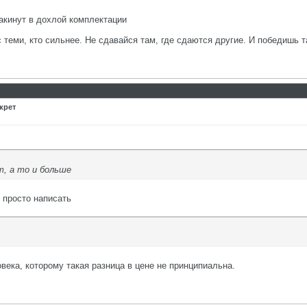
кинут в дохлой комплектации
с теми, кто сильнее. Не сдавайся там, где сдаются другие. И победишь т
крет
т, а то и больше
к просто написать
овека, которому такая разница в цене не принципиальна.