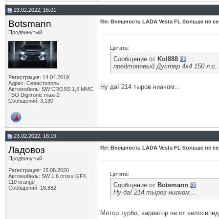
23.02.2022, 16:01
Botsmann
Re: Внешность LADA Vesta FL больше не се
Продвинутый
Цитата:
Сообщение от
Kol888
предтоповый Дустер 4х4 150 л.с. 
Регистрация: 14.04.2019
Адрес: Севастополь
Ну да! 214 тыров ниачом...
Автомобиль: SW CROSS 1,6 ММС
ГБО Digitronic maxi 2
Сообщений: 3,130
23.02.2022, 16:19
Ладовоз
Re: Внешность LADA Vesta FL больше не се
Продвинутый
Регистрация: 15.08.2020
Цитата:
Автомобиль: SW 1.6 cross GFK
110 orange
Сообщение от
Botsmann
Сообщений: 18,882
Ну да! 214 тыров ниачом...
Мотор турбо, вариатор не от велосипед