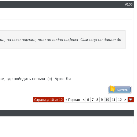
#
100
л, на него ворчат, что не видно нифига. Сам еще не дошел до
ам, где победить нельзя. (с). Брюс Ли.
Страница 10 из 12
«
Первая
<
6
7
8
9
10
11
12
>