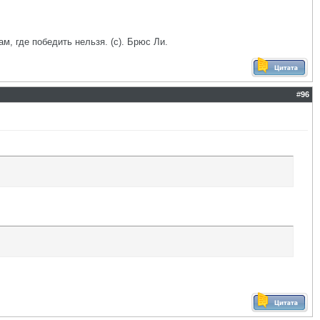
ам, где победить нельзя. (с). Брюс Ли.
#
96