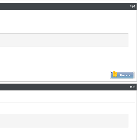
#
94
#
95