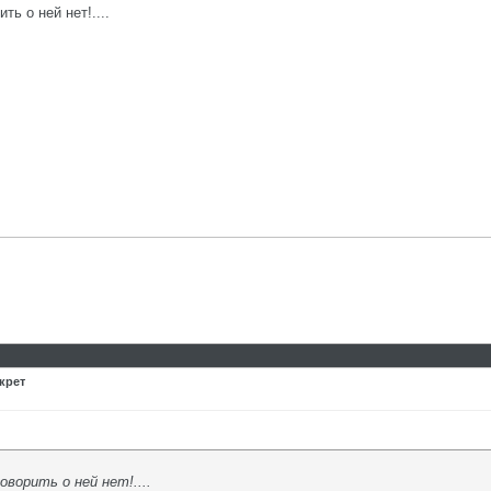
ть о ней нет!....
крет
оворить о ней нет!....