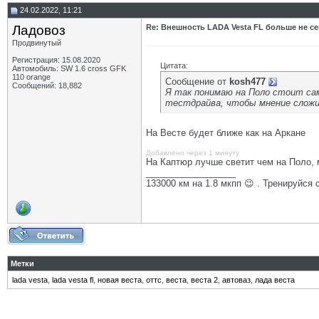
24.02.2022, 11:21
Ладовоз
Re: Внешность LADA Vesta FL больше не се
Продвинутый
Регистрация: 15.08.2020
Цитата:
Автомобиль: SW 1.6 cross GFK
110 orange
Сообщение от
kosh477
Сообщений: 18,882
Я так понимаю на Поло стоит сам
тестдрайва, чтобы мнение сложи
На Весте будет ближе как на Аркане
Добавлено через 1 минуту
На Каптюр лучше светит чем на Поло, 
__________________
133000 км на 1.8 мкпп 😉 . Тренируйся 
Метки
lada vesta
,
lada vesta fl
,
новая веста
,
оттс
,
веста
,
веста 2
,
автоваз
,
лада веста