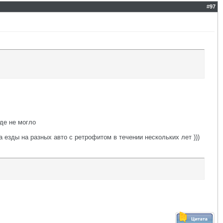
#
97
оде не могло
а езды на разных авто с ретрофитом в течении нескольких лет )))