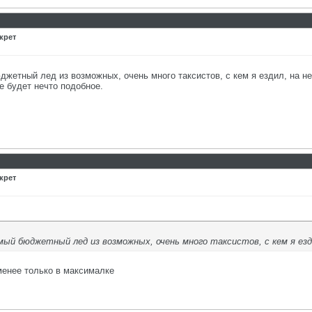
крет
жетный лед из возможных, очень много таксистов, с кем я ездил, на не
е будет нечто подобное.
крет
ый бюджетный лед из возможных, очень много таксистов, с кем я езди
менее только в максималке