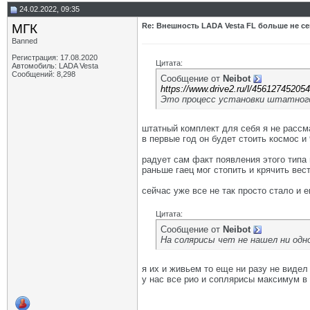
24.02.2022, 09:35
МГК
Re: Внешность LADA Vesta FL больше не се
Banned
Регистрация: 17.08.2020
Цитата:
Автомобиль: LADA Vesta
Сообщений: 8,298
Сообщение от
Neibot
https://www.drive2.ru/l/45612745205
Это процесс установки штатного
штатный комплект для себя я не рассм
в первые год он будет стоить космос и 
радует сам факт появления этого типа 
раньше гаец мог стопить и крячить вес
сейчас уже все не так просто стало и е
Цитата:
Сообщение от
Neibot
На солярисы чет не нашел ни одно
я их и живьем то еще ни разу не видел
у нас все рио и соплярисы максимум в