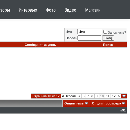
бзоры
Интервью
Фото
Видео
Магазин
Имя
Запомнить?
Пароль
Сообщения за день
Поиск
Страница 10 из 12
«
Первая
<
6
7
8
9
10
11
12
>
Опции темы
Опции просмотра
#
91