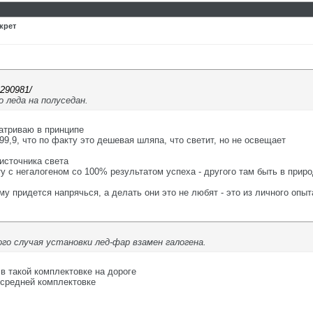
крет
4290981/
 леда на полуседан.
атриваю в принципе
99,9, что по факту это дешевая шляпа, что светит, но не освещает
источника света
ту с негалогеном со 100% результатом успеха - другого там быть в прир
му придется напрячься, а делать они это не любят - это из личного опыт
го случая установки лед-фар взамен галогена.
 в такой комплектовке на дороге
 средней комплектовке