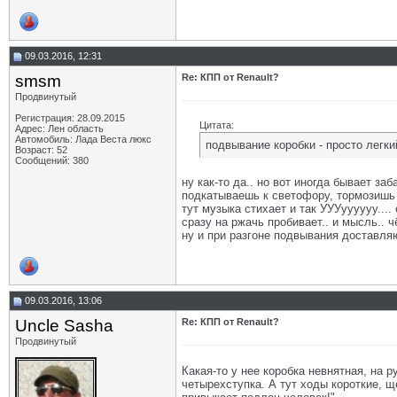
09.03.2016, 12:31
smsm
Re: КПП от Renault?
Продвинутый
Регистрация: 28.09.2015
Цитата:
Адрес: Лен область
Автомобиль: Лада Веста люкс
подвывание коробки - просто легк
Возраст: 52
Сообщений: 380
ну как-то да.. но вот иногда бывает заб
подкатываешь к светофору, тормозишь
тут музыка стихает и так УУУуууууу...
сразу на ржачь пробивает.. и мысль.. чё
ну и при разгоне подвывания доставля
09.03.2016, 13:06
Uncle Sasha
Re: КПП от Renault?
Продвинутый
Какая-то у нее коробка невнятная, на р
четырехступка. А тут ходы короткие, щ