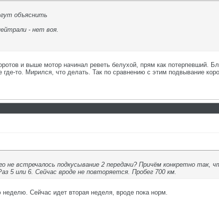
огут объяснить
нейтрали - нет воя.
оротов и выше мотор начинал реветь белухой, прям как потерпевший. Бл
 где-то. Мирился, что делать. Так по сравнению с этим подвывание коро
ого не встречалось подкусывание 2 передачи? Причём конкретно так, 
Раз 5 или 6. Сейчас вроде не повторяется. Пробег 700 км.
ю неделю. Сейчас идет вторая неделя, вроде пока норм.