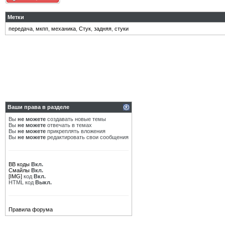
Метки
передача
,
мкпп
,
механика
,
Стук
,
задняя
,
стуки
Ваши права в разделе
Вы
не можете
создавать новые темы
Вы
не можете
отвечать в темах
Вы
не можете
прикреплять вложения
Вы
не можете
редактировать свои сообщения
BB коды
Вкл.
Смайлы
Вкл.
[IMG]
код
Вкл.
HTML код
Выкл.
Правила форума