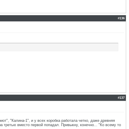
#
136
#
137
риот", "Калина-1", и у всех коробка работала четко, даже древняя
на третью вместо первой попадал. Привыкну, конечно... "Ко всему то