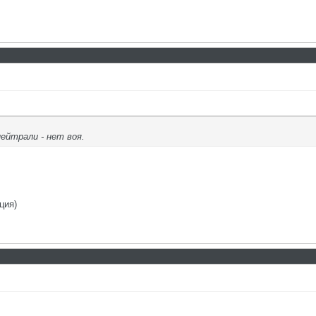
нейтрали - нет воя.
ция)