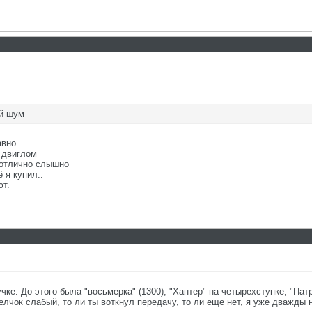
ий шум
авно
 двиглом
. отлично слышно
 я купил..
ют.
учке. До этого была "восьмерка" (1300), "Хантер" на четырехступке, "Пат
елчок слабый, то ли ты воткнул передачу, то ли еще нет, я уже дважды 