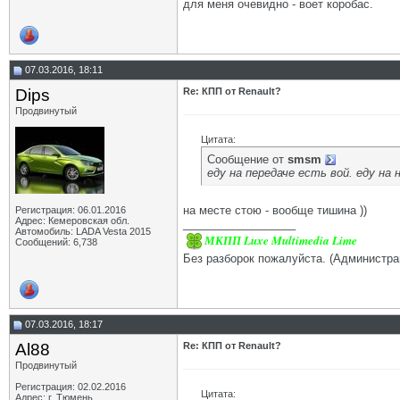
для меня очевидно - воет коробас.
07.03.2016, 18:11
Dips
Re: КПП от Renault?
Продвинутый
Цитата:
Сообщение от
smsm
еду на передаче есть вой. еду на 
на месте стою - вообще тишина ))
Регистрация: 06.01.2016
Адрес: Кемеровская обл.
__________________
Автомобиль: LADA Vesta 2015
МКПП Luxe Multimedia Lime
Сообщений: 6,738
Без разборок пожалуйста. (Администра
07.03.2016, 18:17
Al88
Re: КПП от Renault?
Продвинутый
Регистрация: 02.02.2016
Цитата:
Адрес: г. Тюмень