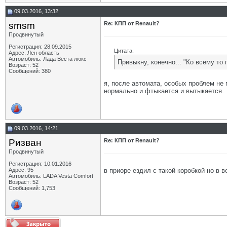
09.03.2016, 13:32
smsm
Re: КПП от Renault?
Продвинутый
Регистрация: 28.09.2015
Цитата:
Адрес: Лен область
Автомобиль: Лада Веста люкс
Привыкну, конечно... "Ко всему то
Возраст: 52
Сообщений: 380
я, после автомата, особых проблем не 
нормально и фтыкается и вытыкается.
09.03.2016, 14:21
Ризван
Re: КПП от Renault?
Продвинутый
Регистрация: 10.01.2016
в приоре ездил с такой коробкой но в 
Адрес: 95
Автомобиль: LADA Vesta Сomfort
Возраст: 52
Сообщений: 1,753