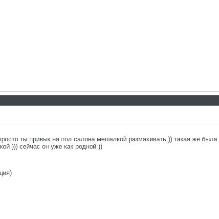
о просто ты привык на пол салона мешалкой размахивать )) такая же бы
й ))) сейчас он уже как родной ))
ция)