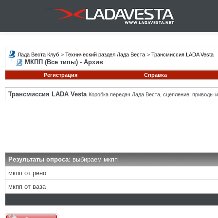
Лада Веста Клуб
>
Технический раздел Лада Веста
>
Трансмиссия LADA Vesta
МКПП (Все типы) - Архив
Регистрация
Справка
Трансмиссия LADA Vesta
Коробка передач Лада Веста, сцепление, приводы и 
Результаты опроса
: выбираем мкпп
мкпп от рено
мкпп от ваза