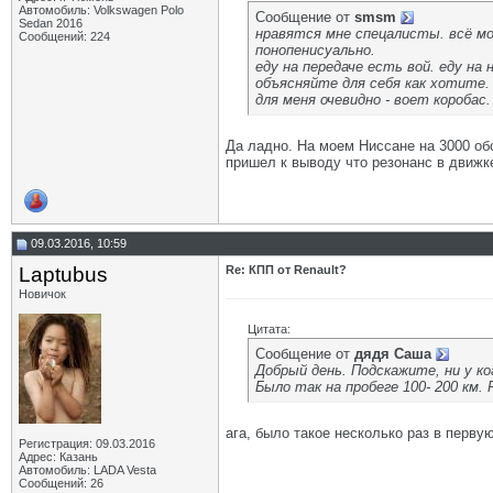
Автомобиль: Volkswagen Polo
Сообщение от
smsm
Sedan 2016
нравятся мне спецалисты. всё м
Сообщений: 224
понопенисуально.
еду на передаче есть вой. еду на 
объясняйте для себя как хотите.
для меня очевидно - воет коробас.
Да ладно. На моем Ниссане на 3000 об
пришел к выводу что резонанс в движке
09.03.2016, 10:59
Laptubus
Re: КПП от Renault?
Новичок
Цитата:
Сообщение от
дядя Саша
Добрый день. Подскажите, ни у к
Было так на пробеге 100- 200 км. 
ага, было такое несколько раз в перву
Регистрация: 09.03.2016
Адрес: Казань
Автомобиль: LADA Vesta
Сообщений: 26