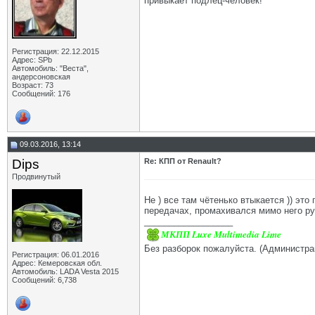
привыкает подлец-человек!"
Регистрация: 22.12.2015
Адрес: SPb
Автомобиль: "Веста",
андерсоновская
Возраст: 73
Сообщений: 176
09.03.2016, 13:14
Dips
Re: КПП от Renault?
Продвинутый
Не ) все там чётенько втыкается )) эт
передачах, промахивался мимо него руко
__________________
МКПП Luxe Multimedia Lime
Без разборок пожалуйста. (Администра
Регистрация: 06.01.2016
Адрес: Кемеровская обл.
Автомобиль: LADA Vesta 2015
Сообщений: 6,738