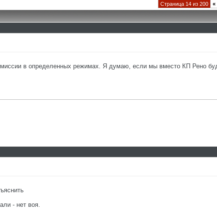
Страница 14 из 200
«
смиссии в определенных режимах. Я думаю, если мы вместо КП Рено буд
бъяснить
али - нет воя.