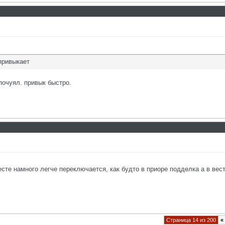
 привыкает
почуял. привык быстро.
весте намного легче переключается, как будто в приоре подделка а в вес
Страница 14 из 200
«