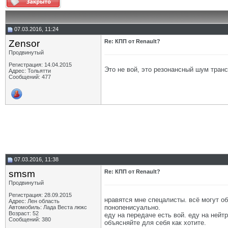
07.03.2016, 11:24
Zensor
Re: КПП от Renault?
Продвинутый
Регистрация: 14.04.2015
Это не вой, это резонансный шум тран
Адрес: Тольятти
Сообщений: 477
07.03.2016, 11:38
smsm
Re: КПП от Renault?
Продвинутый
Регистрация: 28.09.2015
нравятся мне спецалисты. всё могут о
Адрес: Лен область
понопенисуально.
Автомобиль: Лада Веста люкс
Возраст: 52
еду на передаче есть вой. еду на нейтр
Сообщений: 380
объясняйте для себя как хотите.