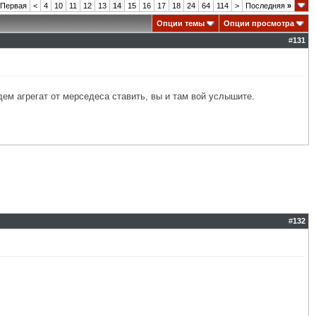
Первая
<
4
10
11
12
13
14
15
16
17
18
24
64
114
>
Последняя
»
Опции темы
Опции просмотра
#
131
ем агрегат от мерседеса ставить, вы и там вой услышите.
#
132