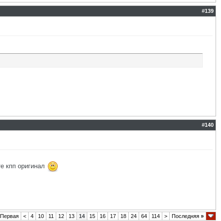
#
139
#
140
те кпп оригинал
Первая
<
4
10
11
12
13
14
15
16
17
18
24
64
114
>
Последняя
»