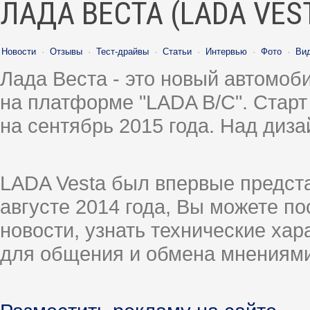
ЛАДА ВЕСТА (LADA VES
Новости
·
Отзывы
·
Тест-драйвы
·
Статьи
·
Интервью
·
Фото
·
Ви
Лада Веста - это новый автомо
на платформе "LADA B/C". Старт
на сентябрь 2015 года. Над диз
LADA Vesta был впервые предст
августе 2014 года, Вы можете п
новости, узнать технические ха
для общения и обмена мнениями