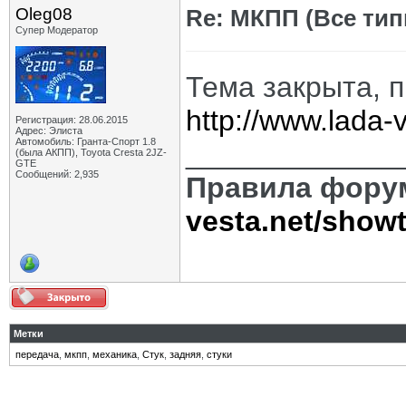
Oleg08
Re: МКПП (Все типы
Супер Модератор
Тема закрыта, 
http://www.lada
Регистрация: 28.06.2015
Адрес: Элиста
Автомобиль: Гранта-Спорт 1.8
_____________
(была АКПП), Toyota Cresta 2JZ-
GTE
Сообщений: 2,935
Правила фору
vesta.net/show
Метки
передача
,
мкпп
,
механика
,
Стук
,
задняя
,
стуки