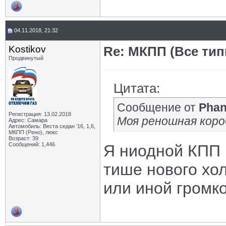
04.11.2018, 21:32
Kostikov
Re: МКПП (Все типы
Продвинутый
Цитата:
Сообщение от
Pha
Регистрация: 13.02.2018
Моя реношная коро
Адрес: Самара
Автомобиль: Веста седан '16, 1,6,
МКПП (Рено), люкс
Возраст: 39
Сообщений: 1,446
Я ниодной КПП 
тише нового хол
или иной громко