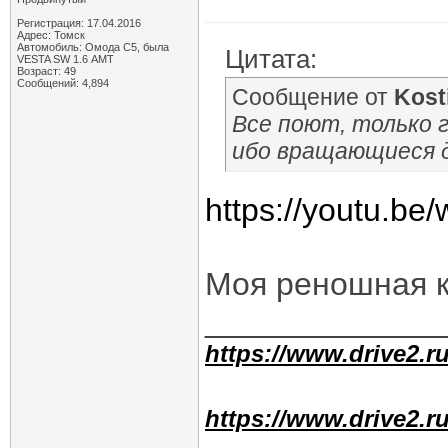
Регистрация: 17.04.2016
Адрес: Томск
Автомобиль: Омода С5, была
Цитата:
VESTA SW 1.6 АМТ
Возраст: 49
Сообщений: 4,894
Сообщение от
Kost
Все поют, только г
ибо вращающиеся д
https://youtu.b
Моя реношная к
_____________
https://www.drive2.ru
https://www.drive2.ru