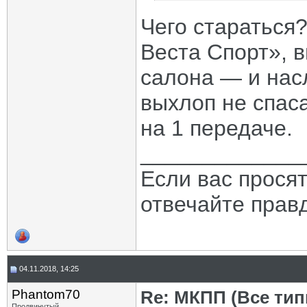
Чего стараться
Веста Спорт», в
салона — и нас
выхлоп не спаса
на 1 передаче.
_____________
Если вас прося
отвечайте прав
04.11.2018, 14:25
Phantom70
Re: МКПП (Все типы
Продвинутый