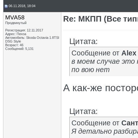
06.11.2018, 18:04
MVA58
Re: МКПП (Все типы
Продвинутый
Регистрация: 12.11.2017
Адрес: Пенза
Автомобиль: Skoda Octavia 1.8TSI
Цитата:
DSG Style
Возраст: 46
Сообщений: 5,131
Сообщение от
Alex
в моем случае это 
по вою нет
А как-же постор
Цитата:
Сообщение от
Сан
Я детально разбир