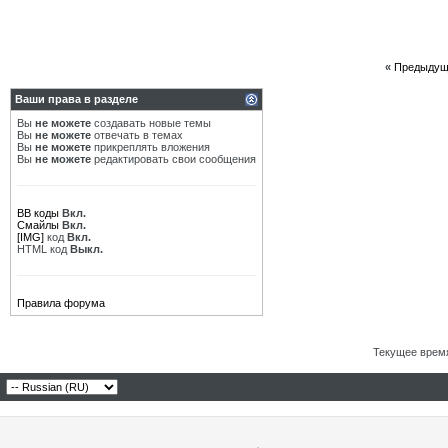
«
Предыдущ
Ваши права в разделе
Вы
не можете
создавать новые темы
Вы
не можете
отвечать в темах
Вы
не можете
прикреплять вложения
Вы
не можете
редактировать свои сообщения
BB коды
Вкл.
Смайлы
Вкл.
[IMG]
код
Вкл.
HTML код
Выкл.
Правила форума
Текущее врем