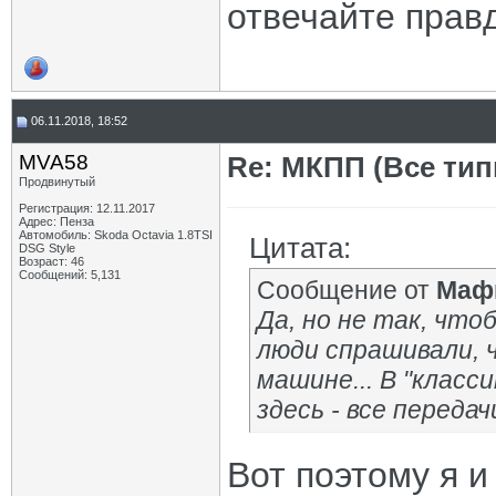
отвечайте прав
06.11.2018, 18:52
MVA58
Re: МКПП (Все типы
Продвинутый
Регистрация: 12.11.2017
Адрес: Пенза
Автомобиль: Skoda Octavia 1.8TSI
Цитата:
DSG Style
Возраст: 46
Сообщений: 5,131
Сообщение от
Маф
Да, но не так, что
люди спрашивали, ч
машине... В "класс
здесь - все передач
Вот поэтому я и