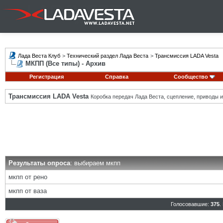
Лада Веста Клуб
>
Технический раздел Лада Веста
>
Трансмиссия LADA Vesta
МКПП (Все типы) - Архив
Регистрация
Справка
Сообщество
Трансмиссия LADA Vesta
Коробка передач Лада Веста, сцепление, приводы и 
Результаты опроса
: выбираем мкпп
мкпп от рено
мкпп от ваза
Голосовавшие:
375
.