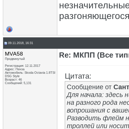
незначительные
разгоняющегося
09.11.2018, 16:31
MVA58
Re: МКПП (Все типы
Продвинутый
Регистрация: 12.11.2017
Адрес: Пенза
Автомобиль: Skoda Octavia 1.8TSI
Цитата:
DSG Style
Возраст: 46
Сообщений: 5,131
Сообщение от
Сан
Для начала: здесь 
на разного рода н
вопрошания с ваше
Разводить флейм на
троллей или носит