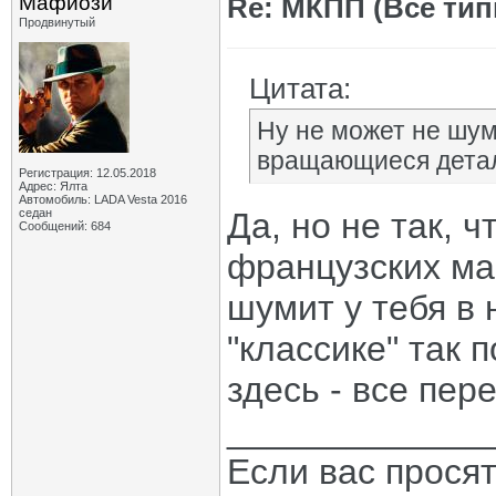
Мафиози
Re: МКПП (Все типы
Продвинутый
Цитата:
Ну не может не шум
вращающиеся дета
Регистрация: 12.05.2018
Адрес: Ялта
Автомобиль: LADA Vesta 2016
седан
Да, но не так, 
Сообщений: 684
французских ма
шумит у тебя в 
"классике" так 
здесь - все пер
_____________
Если вас прося