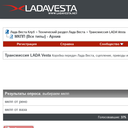
Лада Веста Клуб
>
Технический раздел Лада Веста
>
Трансмиссия LADA Vesta
МКПП (Все типы) - Архив
Регистрация
Справка
Сообщество
Трансмиссия LADA Vesta
Коробка передач Лада Веста, сцепление, приводы и 
Результаты опроса
: выбираем мкпп
мкпп от рено
мкпп от ваза
Голосовавшие:
375
.