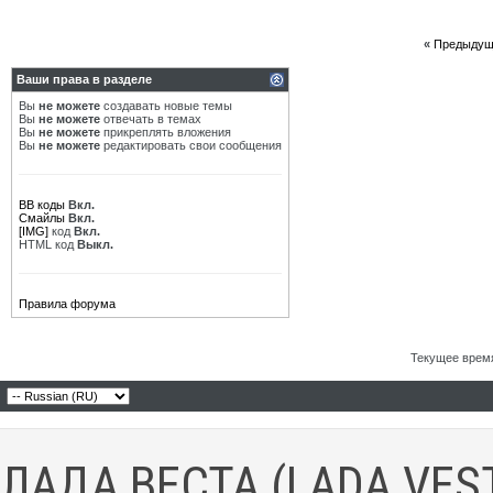
«
Предыдущ
Ваши права в разделе
Вы
не можете
создавать новые темы
Вы
не можете
отвечать в темах
Вы
не можете
прикреплять вложения
Вы
не можете
редактировать свои сообщения
BB коды
Вкл.
Смайлы
Вкл.
[IMG]
код
Вкл.
HTML код
Выкл.
Правила форума
Текущее врем
ЛАДА ВЕСТА (LADA VES