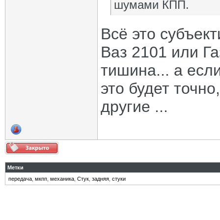
шумами КПП.
Всё это субъект
Ваз 2101 или Га
тишина... а есл
это будет точно
другие ...
Метки
передача
,
мкпп
,
механика
,
Стук
,
задняя
,
стуки