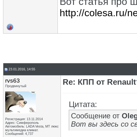
Вот статья про 
http://colesa.ru/
23.01.2016, 14:55
rvs63
Re: КПП от Renault
Продвинутый
Цитата:
Сообщение от
Oleg
Регистрация: 13.11.2014
Вот вы здесь со 
Адрес: Симферополь
Автомобиль: LADA Vesta, МТ люкс
мультимедиа климат.
Сообщений: 4,737