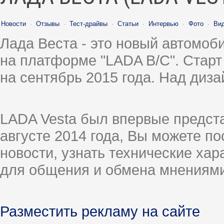
Новости
·
Отзывы
·
Тест-драйвы
·
Статьи
·
Интервью
·
Фото
·
Ви
Лада Веста - это новый автомо
на платформе "LADA B/C". Старт
на сентябрь 2015 года. Над диз
LADA Vesta был впервые предст
августе 2014 года, Вы можете п
новости, узнать технические ха
для общения и обмена мнениями
Разместить рекламу на сайте