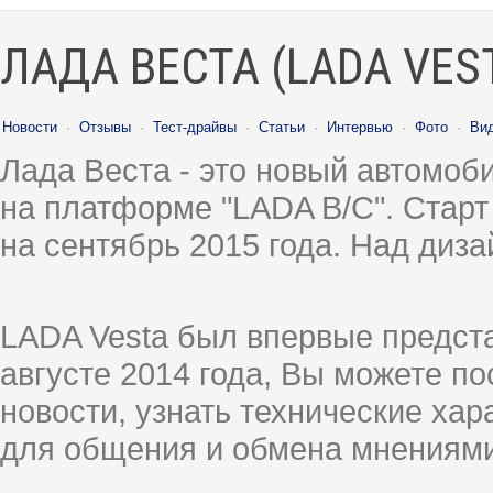
ЛАДА ВЕСТА (LADA VES
Новости
·
Отзывы
·
Тест-драйвы
·
Статьи
·
Интервью
·
Фото
·
Ви
Лада Веста - это новый автомо
на платформе "LADA B/C". Старт
на сентябрь 2015 года. Над диз
LADA Vesta был впервые предст
августе 2014 года, Вы можете п
новости, узнать технические ха
для общения и обмена мнениями