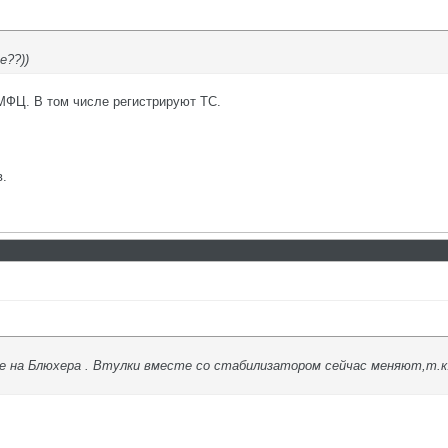
е??))
МФЦ. В том числе регистрируют ТС.
в.
не на Блюхера . Втулки вместе со стабилизатором сейчас меняют,т.к.