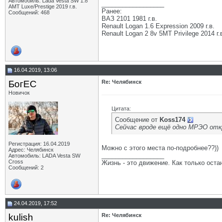
Автомобиль: Lada Vesta SW 1.8
__________________
АМТ Luxe/Prestige 2019 г.в.
Ранее:
Сообщений: 468
ВАЗ 2101 1981 г.в.
Renault Logan 1.6 Expression 2009 г.в.
Renault Logan 2 8v 5МТ Privilege 2014 г.
16.04.2019, 13:06
БогЕС
Re: Челябинск
Новичок
Цитата:
Сообщение от
Koss174
Сейчас вроде ещё одно МРЭО отк
Регистрация: 16.04.2019
Можно с этого места по-подробнее??))
Адрес: Челябинск
__________________
Автомобиль: LADA Vesta SW
Cross
Жизнь - это движение. Как только оста
Сообщений: 2
24.04.2019, 17:52
kulish
Re: Челябинск