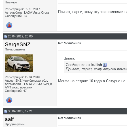
Новичок
Регистрация: 05.10.2017
Привет, парни, кому втулки поменяли н
Автомобиль: LADA Vesta Cross
Сообщений: 13
25.04.2019, 20:00
SergeSNZ
Re: Челябинск
Пользователь
Цитата:
Сообщение от
kulish
Привет, парни, кому втулки помен
Регистрация: 15.04.2016
Адрес: SNZ,Челябинская обл.
Менял на седане 16 года в Сатурне на 
Автомобиль: LADA VESTA SW1,8
AMT люкс престиж
Сообщений: 47
30.04.2019, 12:21
aalf
Re: Челябинск
Продвинутый