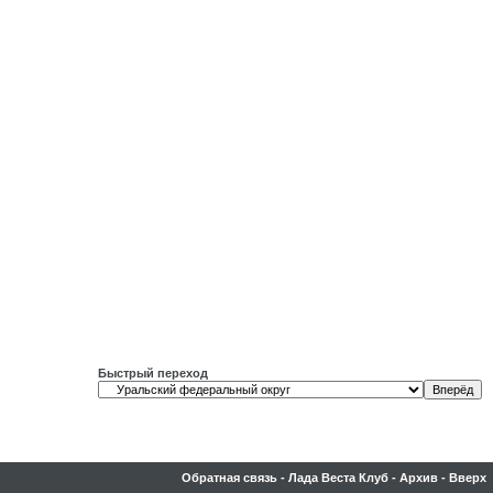
Быстрый переход
Обратная связь
-
Лада Веста Клуб
-
Архив
-
Вверх