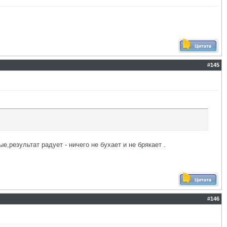
#
145
,результат радует - ничего не бухает и не брякает .
#
146