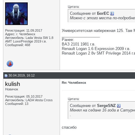
Цитата:
Сообщение от
БогЕС
Можно с этого места по-подробне
Университетская набережная 125. Там 
Регистрация: 11.09.2017
Адрес: г. Челябинск
__________________
Автомобиль: Lada Vesta SW 1.8
Ранее:
АМТ Luxe/Prestige 2019 г.в.
ВАЗ 2101 1981 г.в.
Сообщений: 468
Renault Logan 1.6 Expression 2009 г.в.
Renault Logan 2 8v 5МТ Privilege 2014 г.
30.04.2019, 16:12
kulish
Re: Челябинск
Новичок
Регистрация: 05.10.2017
Цитата:
Автомобиль: LADA Vesta Cross
Сообщений: 13
Сообщение от
SergeSNZ
Менял на седане 16 года в Сатур
.
спасибо