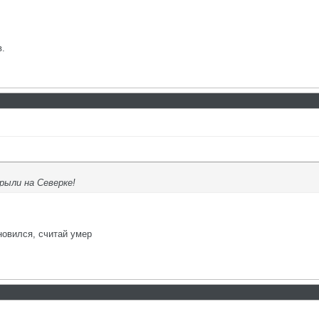
в.
рыли на Северке!
новился, считай умер