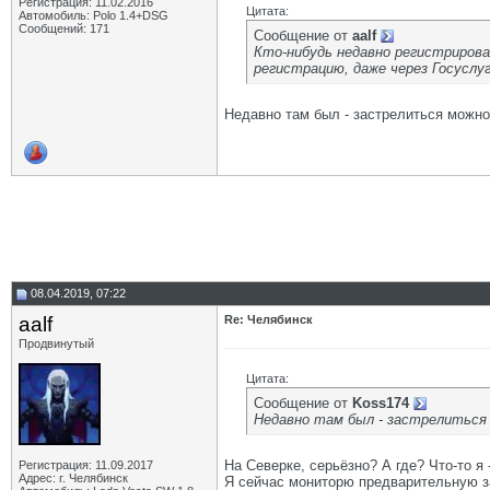
Регистрация: 11.02.2016
Цитата:
Автомобиль: Polo 1.4+DSG
Сообщений: 171
Сообщение от
aalf
Кто-нибудь недавно регистрирова
регистрацию, даже через Госуслуг
Недавно там был - застрелиться можн
08.04.2019, 07:22
aalf
Re: Челябинск
Продвинутый
Цитата:
Сообщение от
Koss174
Недавно там был - застрелиться 
На Северке, серьёзно? А где? Что-то я -
Регистрация: 11.09.2017
Адрес: г. Челябинск
Я сейчас мониторю предварительную зап