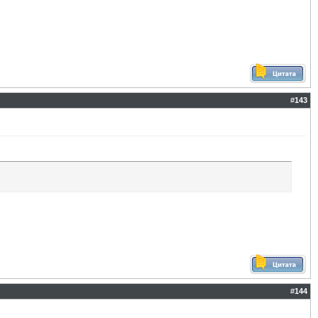
#
143
#
144