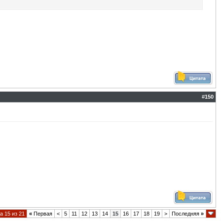
#
150
а 15 из 21
«
Первая
<
5
11
12
13
14
15
16
17
18
19
>
Последняя
»