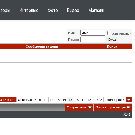
бзоры
Интервью
Фото
Видео
Магазин
Имя
Запомнить?
Пароль
Сообщения за день
Поиск
а 15 из 21
«
Первая
<
5
11
12
13
14
15
16
17
18
19
>
Последняя
»
Опции темы
Опции просмотра
#
141