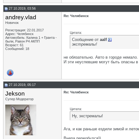
27.10.2019, 03:56
andrey.vlad
Re: Челябинск
Новичок
Регистрация: 22.01.2017
Цитата:
Адрес: Челябинск
Автомобиль: Калина 1 + Гранта -
Сообщение от
aalf
были, Равон Р4 АКПП
экстремалы!
Возраст: 61
Сообщений: 18
не обязательно. Авто в городе немало.
И эти неуспевшие могут быть опасны в
27.10.2019, 05:17
Jekson
Re: Челябинск
Супер Модератор
Цитата:
Ну, экстремалы!
Ага, и как раньше ездили зимой и лето
Вчера переобулся))