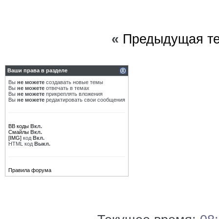
«
Предыдущая т
Ваши права в разделе
Вы
не можете
создавать новые темы
Вы
не можете
отвечать в темах
Вы
не можете
прикреплять вложения
Вы
не можете
редактировать свои сообщения
BB коды
Вкл.
Смайлы
Вкл.
[IMG]
код
Вкл.
HTML код
Выкл.
Правила форума