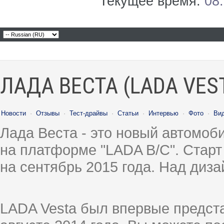
Текущее время:
08
ЛАДА ВЕСТА (LADA VES
Новости
·
Отзывы
·
Тест-драйвы
·
Статьи
·
Интервью
·
Фото
·
Ви
Лада Веста - это новый автомо
на платформе "LADA B/C". Старт
на сентябрь 2015 года. Над диз
LADA Vesta был впервые предст