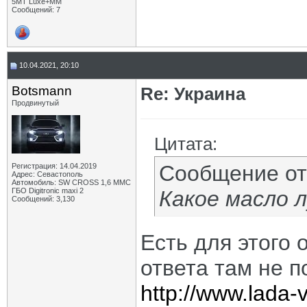
5МТ Luxe+MM
Сообщений: 7
10.04.2021, 20:10
Botsmann
Re: Украина
Продвинутый
Цитата:
Сообщение о
Регистрация: 14.04.2019
Адрес: Севастополь
Автомобиль: SW CROSS 1,6 ММС
ГБО Digitronic maxi 2
Какое масло 
Сообщений: 3,130
Есть для этого 
ответа там не по
http://www.lada