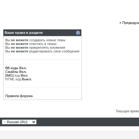
«
Предыдущ
Ваши права в разделе
Вы
не можете
создавать новые темы
Вы
не можете
отвечать в темах
Вы
не можете
прикреплять вложения
Вы
не можете
редактировать свои сообщения
BB коды
Вкл.
Смайлы
Вкл.
[IMG]
код
Вкл.
HTML код
Выкл.
Правила форума
Текущее врем