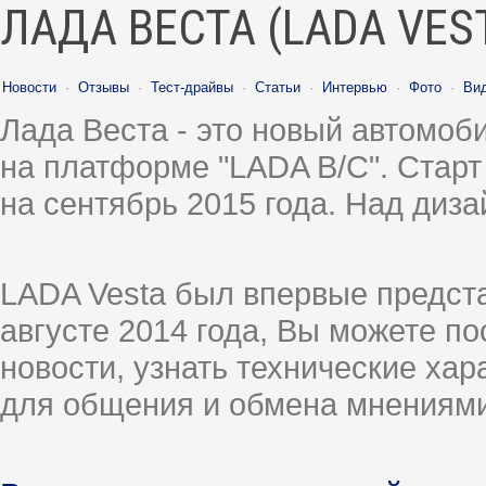
ЛАДА ВЕСТА (LADA VES
Новости
·
Отзывы
·
Тест-драйвы
·
Статьи
·
Интервью
·
Фото
·
Ви
Лада Веста - это новый автомо
на платформе "LADA B/C". Старт
на сентябрь 2015 года. Над диз
LADA Vesta был впервые предст
августе 2014 года, Вы можете п
новости, узнать технические ха
для общения и обмена мнениями