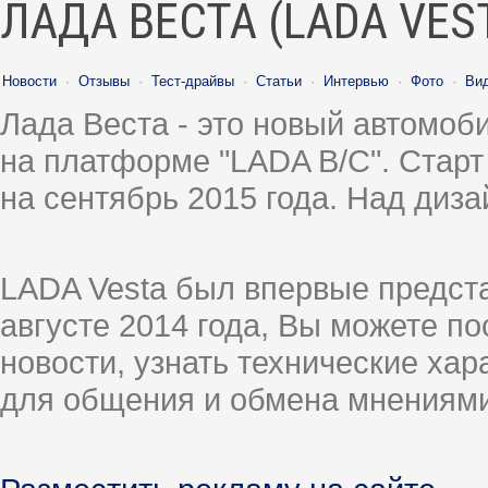
ЛАДА ВЕСТА (LADA VES
Новости
·
Отзывы
·
Тест-драйвы
·
Статьи
·
Интервью
·
Фото
·
Ви
Лада Веста - это новый автомо
на платформе "LADA B/C". Старт
на сентябрь 2015 года. Над диз
LADA Vesta был впервые предст
августе 2014 года, Вы можете п
новости, узнать технические ха
для общения и обмена мнениями