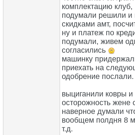
комплектацию клуб, 
подумали решили и в
скидками амт, посчи
ну и платеж по кред
подумали, живем од
согласились
машинку придержали
приехать на следующ
одобрение послали.
выциганили ковры и
осторожность жене с
наверное думали что
вообщем полдня 8 м
т.д.