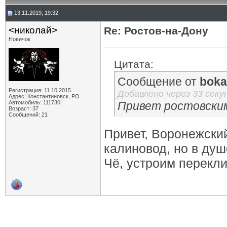
13.11.2019, 19:32
<николай>
Re: Ростов-на-Дону
Новичок
Цитата:
Сообщение от
boka
Регистрация: 11.10.2015
Добавлено через 33 секу
Адрес: Константиновск, РО
Автомобиль: 111730
Привет ростовским
Возраст: 37
Сообщений: 21
Привет, Воронежский
калиновод, но в душе
Чё, устроим перекли