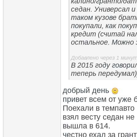
калино/гранто/да
седан. Универсал и
таком кузове брат
покупали, как пок
кредит (считай нал
остальное. Можно з
Добавлено через 1 мину
В 2015 году говори
теперь передумал)
добрый день
привет всем от уже
Поехали в темпавто
взял весту седан не
вышла в 614.
честно ехал за гра