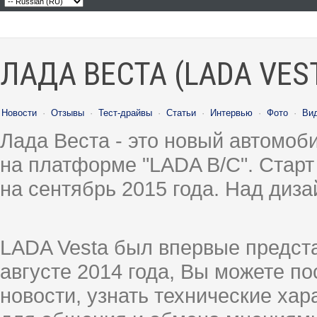
ЛАДА ВЕСТА (LADA VES
Новости
·
Отзывы
·
Тест-драйвы
·
Статьи
·
Интервью
·
Фото
·
Ви
Лада Веста - это новый автомо
на платформе "LADA B/C". Старт
на сентябрь 2015 года. Над диз
LADA Vesta был впервые предст
августе 2014 года, Вы можете п
новости, узнать технические ха