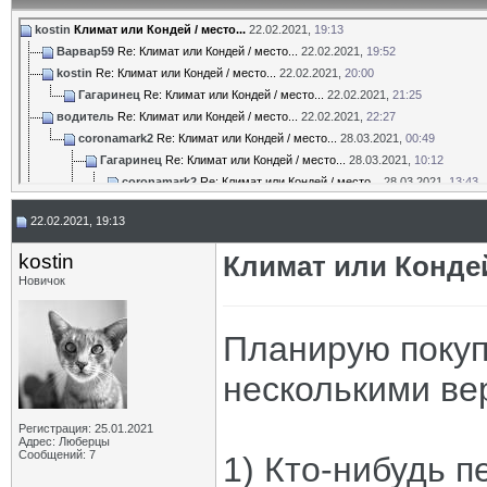
kostin
Климат или Кондей / место...
22.02.2021,
19:13
Варвар59
Re: Климат или Кондей / место...
22.02.2021,
19:52
kostin
Re: Климат или Кондей / место...
22.02.2021,
20:00
Гагаринец
Re: Климат или Кондей / место...
22.02.2021,
21:25
водитель
Re: Климат или Кондей / место...
22.02.2021,
22:27
coronamark2
Re: Климат или Кондей / место...
28.03.2021,
00:49
Гагаринец
Re: Климат или Кондей / место...
28.03.2021,
10:12
coronamark2
Re: Климат или Кондей / место...
28.03.2021,
13:43
Гагаринец
Re: Климат или Кондей / место...
28.03.2021,
14:11
22.02.2021, 19:13
Дополнительные ответы в подтемах
sign
Re: Климат или Кондей / место...
30.03.2021,
13:14
kostin
Климат или Кондей
coronamark2
Re: Климат или Кондей / место...
30.03.2021,
21:06
Новичок
Дополнительные ответы в подтемах
pkb
Re: Климат или Кондей / место...
01.04.2021,
20:36
katran
Re: Климат или Кондей / место...
01.04.2021,
20:53
Планирую покуп
Гагаринец
Re: Климат или Кондей / место...
22.02.2021,
22:36
несколькими ве
kostin
Re: Климат или Кондей / место...
22.02.2021,
22:46
katran
Re: Климат или Кондей / место...
22.02.2021,
22:53
kostin
Re: Климат или Кондей / место...
22.02.2021,
22:59
Регистрация: 25.01.2021
Адрес: Люберцы
водитель
Re: Климат или Кондей / место...
23.02.2021,
13:26
Сообщений: 7
1) Кто-нибудь п
coronamark2
Re: Климат или Кондей / место...
23.02.2021,
02:32
Гагаринец
Re: Климат или Кондей / место...
22.02.2021,
22:50