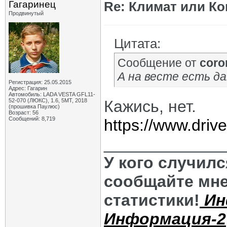
Гагаринец
Re: Климат или Ко
Продвинутый
Цитата:
Сообщение от
coro
А на весте есть д
Регистрация: 25.05.2015
Адрес: Гагарин
Автомобиль: LADA VESTA GFL11-
52-070 (ЛЮКС), 1.6, 5МТ, 2018
Кажись, нет.
(прошивка Паулюс)
Возраст: 56
Сообщений: 8,719
https://www.dri
_____________
У кого случил
сообщайте мне
статистики!
Ин
Информация-2