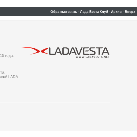
Обратная связь
-
Лада Веста Клуб
-
Архив
-
Вверх
15 года.
та,
новой LADA