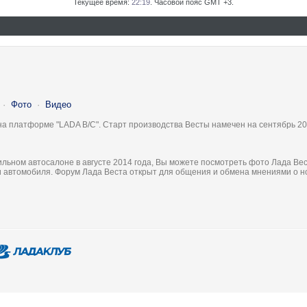
Текущее время:
22:19
. Часовой пояс GMT +3.
·
Фото
·
Видео
на платформе "LADA B/C". Старт производства Весты намечен на сентябрь 20
льном автосалоне в августе 2014 года, Вы можете посмотреть фото Лада Вес
ки автомобиля. Форум Лада Веста открыт для общения и обмена мнениями о 