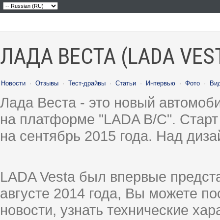
ЛАДА ВЕСТА (LADA VES
Новости
·
Отзывы
·
Тест-драйвы
·
Статьи
·
Интервью
·
Фото
·
Ви
Лада Веста - это новый автомо
на платформе "LADA B/C". Старт
на сентябрь 2015 года. Над диз
LADA Vesta был впервые предст
августе 2014 года, Вы можете п
новости, узнать технические ха