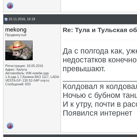
10.11.2016, 16:18
mekong
Re: Тула и Тульская о
Продвинутый
Да с полгода как, уж
недостатков конечно
Регистрация: 18.05.2016
превышают.
Адрес: Калуга
Автомобиль: ИЖ-комби,ода
_________________
1.6,ода 1.7,Калина ВАЗ 1117, LADA
VESTA GF-130 52-04Р плуто
Колдовал я колдова
Сообщений: 833
Ночью с бубном тан
И к утру, почти в рас
Появился интернет