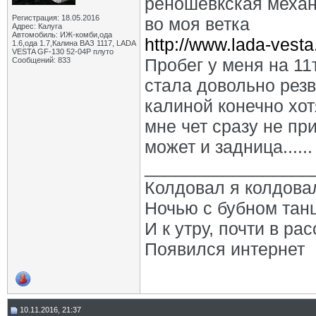
реношевкская механ
Регистрация: 18.05.2016
во моя ветка
Адрес: Калуга
Автомобиль: ИЖ-комби,ода
http://www.lada-vest
1.6,ода 1.7,Калина ВАЗ 1117, LADA
VESTA GF-130 52-04Р плуто
Пробег у меня на 1
Сообщений: 833
стала довольно рез
калиной конечно хотя
мне чет сразу не пр
может и задница......
_________________
Колдовал я колдова
Ночью с бубном тан
И к утру, почти в рас
Появился интернет
10.11.2016, 21:37