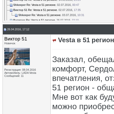
Shkeeper
Re: Vesta в 51 регионе.
02.07.2016,
00:47
Виктор 51
Re: Vesta в 51 регионе.
02.07.2016,
17:35
Shkeeper
Re: Vesta в 51 регионе.
03.07.2016,
10:31
Валерик
Re: Vesta в 51 регионе.
26.07.2016,
22:10
Валерик
Re: Vesta в 51 регионе.
27.09.2016,
11:12
26.04.2016, 17:12
Shkeeper
Re: Vesta в 51 регионе.
30.10.2016,
18:03
Billy
Re: Vesta в 51 регионе.
11.01.2017,
17:27
Виктор 51
Vesta в 51 регион
MIG31
Re: Vesta в 51 регионе.
13.08.2017,
19:52
Новичок
coronamark2
Re: Vesta в 51 регионе.
24.08.2017,
13:32
leniammm
Re: Vesta в 51 регионе.
13.07.2018,
23:03
coronamark2
Re: Vesta в 51 регионе.
21.07.2018,
22:18
Заказал, обеща
Rusich777
Re: Vesta в 51 регионе.
03.08.2018,
15:19
комфорт, Сердол
Сергей 74
Re: Vesta в 51 регионе.
04.08.2018,
11:29
Регистрация: 08.04.2016
Rusich777
Re: Vesta в 51 регионе.
17.08.2018,
12:47
Автомобиль: LADA Vesta
впечатления, от
Сообщений: 11
Rusich777
Re: Vesta в 51 регионе.
03.08.2018,
15:27
Rusich777
Re: Vesta в 51 регионе.
03.08.2018,
15:29
51 регион - общ
Rusich777
Re: Vesta в 51 регионе.
03.08.2018,
15:44
coronamark2
Re: Vesta в 51 регионе.
17.08.2018,
11:31
Мне вот как бу
coronamark2
Re: Vesta в 51 регионе.
17.08.2018,
13:46
Rusich777
Re: Vesta в 51 регионе.
17.08.2018,
18:27
можно приобрест
coronamark2
Re: Vesta в 51 регионе.
17.08.2018,
18:29
Rusich777
Re: Vesta в 51 регионе.
17.08.2018,
19:03