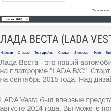
Текущее врем
ЛАДА ВЕСТА (LADA VES
Новости
·
Отзывы
·
Тест-драйвы
·
Статьи
·
Интервью
·
Фото
·
Ви
Лада Веста - это новый автомо
на платформе "LADA B/C". Старт
на сентябрь 2015 года. Над диз
LADA Vesta был впервые предст
августе 2014 года, Вы можете п