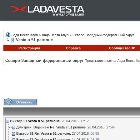
Лада Веста Клуб
>
Лада Веста Клуб
>
Северо-Западный федеральный округ
Vesta в 51 регионе.
Регистрация
Справка
Сообщество
Северо-Западный федеральный округ
Представительства Лада Веста Кл
Виктор 51
Vesta в 51 регионе.
26.04.2016,
17:12
Дмитрий_Воронеж
Re: Vesta в 51 регионе.
26.04.2016,
17:44
Виктор 51
Re: Vesta в 51 регионе.
27.04.2016,
06:55
Виктор 51
Re: Vesta в 51 регионе.
14.05.2016,
23:25