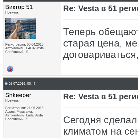
Виктор 51
Re: Vesta в 51 реги
Новичок
Теперь обещают
старая цена, ме
Регистрация: 08.04.2016
Автомобиль: LADA Vesta
договариваться,
Сообщений: 11
02.07.2016, 00:47
Shkeeper
Re: Vesta в 51 реги
Новичок
Регистрация: 21.05.2016
Адрес: Мурманск
Автомобиль: Lada Vesta
Сегодня сделал 
Сообщений: 7
климатом на сен