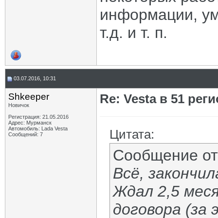
информации, ум
т.д. и т. п.
03.07.2016, 10:31
Shkeeper
Re: Vesta в 51 реги
Новичок
Регистрация: 21.05.2016
Адрес: Мурманск
Автомобиль: Lada Vesta
Цитата:
Сообщений: 7
Сообщение о
Всё, закончи
Ждал 2,5 меся
договора (за 