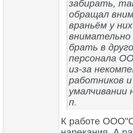
забирать, та
обращал вним
враньём у них
внимательно 
брать в друг
персонала ОО
из-за неком
работников и
умалчивании 
п.
К работе ООО"О
нарекания. А ра