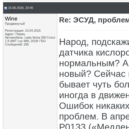
15.06.2026, 20:45
Wine
Re: ЭСУД, проблем
Продвинутый
Регистрация: 10.04.2016
Адрес: Пермь
Автомобиль: Lada Vesta SW Cross
Народ, подскаж
1.8 АМТ Lux MM, 2018г ГБО
Сообщений: 265
датчика кислоро
нормальным? А 
новый? Сейчас 
бывает чуть бо
иногда в движен
Ошибок никаких 
проблем. В апр
P0133 («Медлен