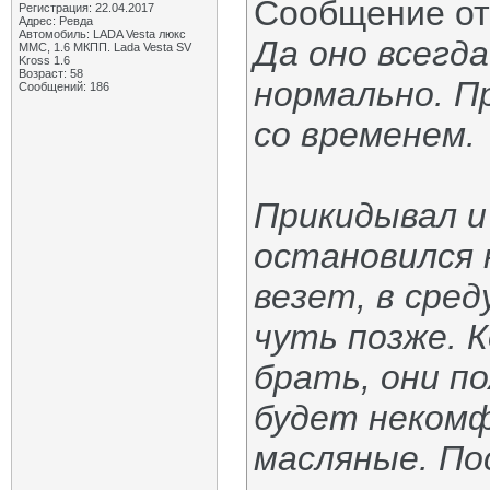
Сообщение о
Регистрация: 22.04.2017
Адрес: Ревда
Автомобиль: LADA Vesta люкс
Да оно всегд
ММС, 1.6 МКПП. Lada Vesta SV
Kross 1.6
Возраст: 58
нормально. 
Сообщений: 186
со временем.
Прикидывал и 
остановился 
везет, в сре
чуть позже. 
брать, они п
будет неком
масляные. По