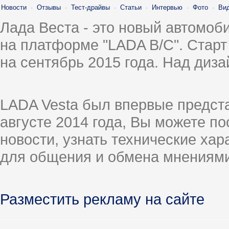
Новости
·
Отзывы
·
Тест-драйвы
·
Статьи
·
Интервью
·
Фото
·
Ви
Лада Веста - это новый автомо
на платформе "LADA B/C". Старт
на сентябрь 2015 года. Над диз
LADA Vesta был впервые предст
августе 2014 года, Вы можете п
новости, узнать технические ха
для общения и обмена мнениями
Разместить рекламу на сайте