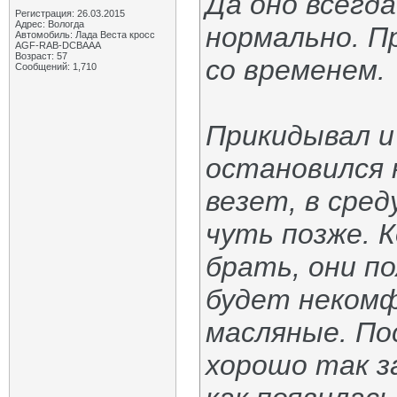
Да оно всегд
Регистрация: 26.03.2015
Адрес: Вологда
нормально. 
Автомобиль: Лада Веста кросс
AGF-RAB-DCBAAA
Возраст: 57
со временем.
Сообщений: 1,710
Прикидывал и 
остановился 
везет, в сре
чуть позже. 
брать, они п
будет неком
масляные. По
хорошо так з