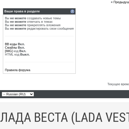
«
Предыдущ
Ваши права в разделе
Вы
не можете
создавать новые темы
Вы
не можете
отвечать в темах
Вы
не можете
прикреплять вложения
Вы
не можете
редактировать свои сообщения
BB коды
Вкл.
Смайлы
Вкл.
[IMG]
код
Вкл.
HTML код
Выкл.
Правила форума
Текущее врем
ЛАДА ВЕСТА (LADA VES