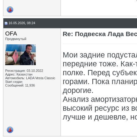
16.05.2026, 08:24
OFA
Re: Подвеска Лада Вест
Продвинутый
Мои задние подустал
передние тоже. Как-
полке. Перед субъек
Регистрация: 03.10.2022
Адрес: Казахстан
Автомобиль: LADA Vesta Classic
горами. Пока планир
Start седан
Сообщений: 11,936
дорогие.
Анализ амортизаторн
высокий ресурс из в
лучше и дешевле, но 