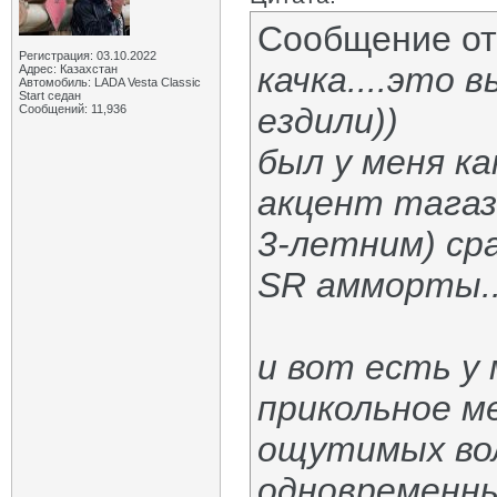
Сообщение о
Регистрация: 03.10.2022
качка....это 
Адрес: Казахстан
Автомобиль: LADA Vesta Classic
Start седан
ездили))
Сообщений: 11,936
был у меня ка
акцент тагазо
3-летним) сра
SR амморты...
и вот есть у
прикольное м
ощутимых вол
одновременны