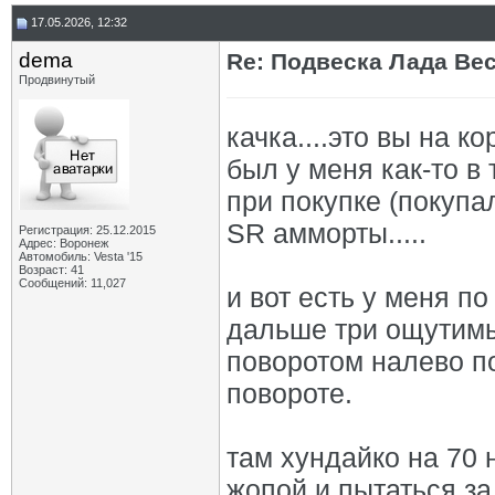
17.05.2026, 12:32
dema
Re: Подвеска Лада Вест
Продвинутый
качка....это вы на к
был у меня как-то в 
при покупке (покупа
SR амморты.....
Регистрация: 25.12.2015
Адрес: Воронеж
Автомобиль: Vesta '15
Возраст: 41
Сообщений: 11,027
и вот есть у меня п
дальше три ощутимы
поворотом налево п
повороте.
там хундайко на 70 
жопой и пытаться за