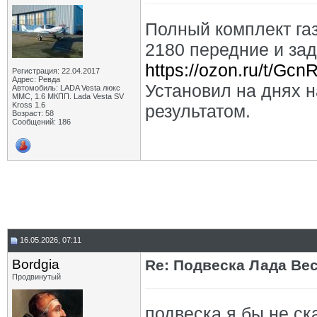
Полный комплект га
2180 передние и за
https://ozon.ru/t/Gc
Регистрация: 22.04.2017
Адрес: Ревда
Установил на днях 
Автомобиль: LADA Vesta люкс
ММС, 1.6 МКПП. Lada Vesta SV
Kross 1.6
результатом.
Возраст: 58
Сообщений: 186
16.05.2026, 07:11
Bordgia
Re: Подвеска Лада Вест
Продвинутый
подвеска я бы не ск