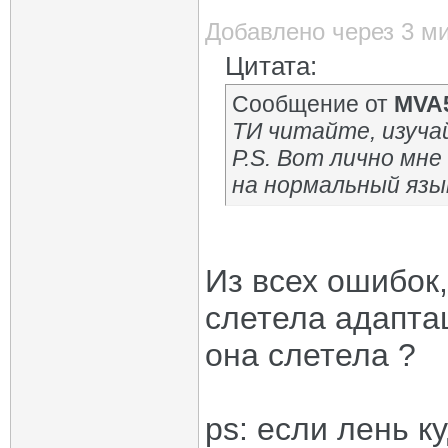
Добавлено через 3 м
Цитата:
Сообщение от
MVA
ТИ читайте, изуча
P.S. Вот лично мне
на нормальный язы
Из всех ошибок,
слетела адаптац
она слетела ?
ps: если лень к