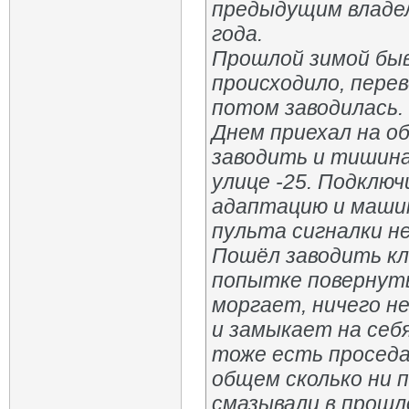
предыдущим владел
года.
Прошлой зимой быв
происходило, перев
потом заводилась.
Днем приехал на об
заводить и тишина.
улице -25. Подключ
адаптацию и машина
пульта сигналки н
Пошёл заводить кл
попытке повернуть
моргает, ничего н
и замыкает на себ
тоже есть проседа
общем сколько ни 
смазывали в прошло