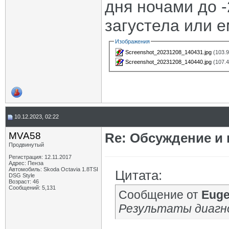
дня ночами до -
загустела или 
Изображения
Screenshot_20231208_140431.jpg
(103.9
Screenshot_20231208_140440.jpg
(107.4
10.12.2023, 02:22
MVA58
Re: Обсуждение и
Продвинутый
Регистрация: 12.11.2017
Адрес: Пенза
Автомобиль: Skoda Octavia 1.8TSI
Цитата:
DSG Style
Возраст: 46
Сообщений: 5,131
Сообщение от
Euge
Результаты диагн