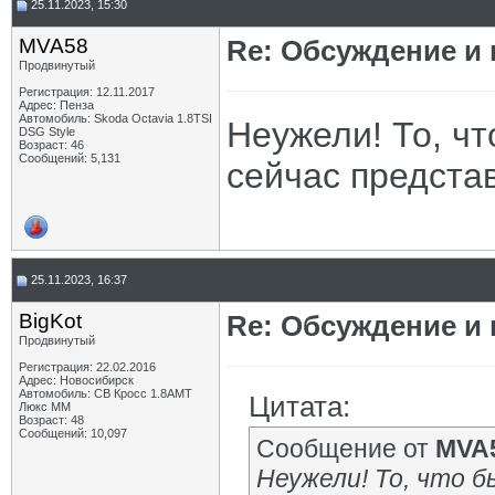
25.11.2023, 15:30
MVA58
Re: Обсуждение и
Продвинутый
Регистрация: 12.11.2017
Адрес: Пенза
Автомобиль: Skoda Octavia 1.8TSI
Неужели! То, чт
DSG Style
Возраст: 46
Сообщений: 5,131
сейчас представ
25.11.2023, 16:37
BigKot
Re: Обсуждение и
Продвинутый
Регистрация: 22.02.2016
Адрес: Новосибирск
Автомобиль: СВ Кросс 1.8АМТ
Цитата:
Люкс ММ
Возраст: 48
Сообщений: 10,097
Сообщение от
MVA
Неужели! То, что б