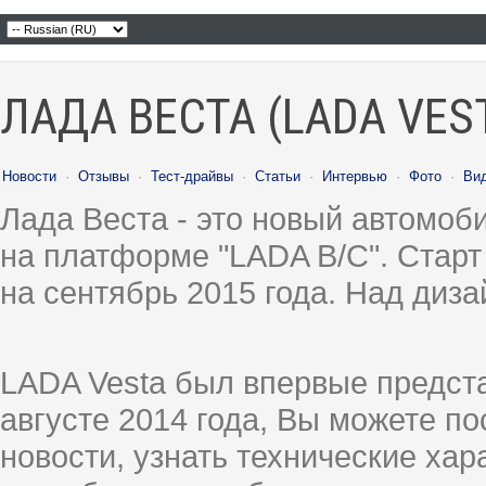
ЛАДА ВЕСТА (LADA VES
Новости
·
Отзывы
·
Тест-драйвы
·
Статьи
·
Интервью
·
Фото
·
Ви
Лада Веста - это новый автомо
на платформе "LADA B/C". Старт
на сентябрь 2015 года. Над диз
LADA Vesta был впервые предст
августе 2014 года, Вы можете п
новости, узнать технические ха