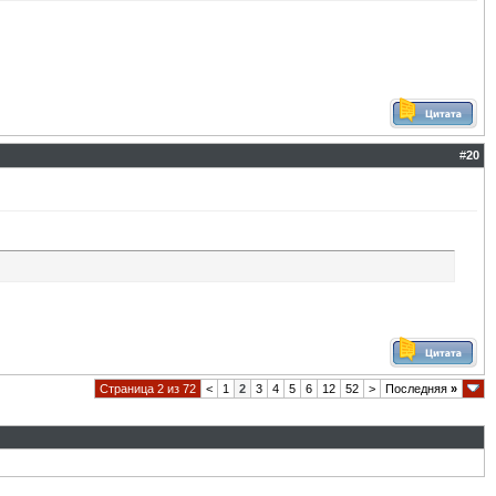
#
20
Страница 2 из 72
<
1
2
3
4
5
6
12
52
>
Последняя
»