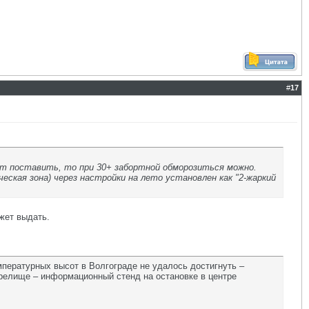
#
17
мат поставить, то при 30+ забортной обморозиться можно.
еская зона) через настройки на лето установлен как "2-жаркий
ожет выдать.
мпературных высот в Волгограде не удалось достигнуть –
релище – информационный стенд на остановке в центре