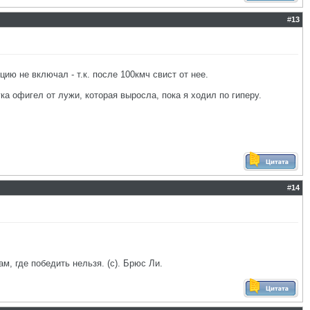
#
13
ию не включал - т.к. после 100кмч свист от нее.
гка офигел от лужи, которая выросла, пока я ходил по гиперу.
#
14
ам, где победить нельзя. (с). Брюс Ли.