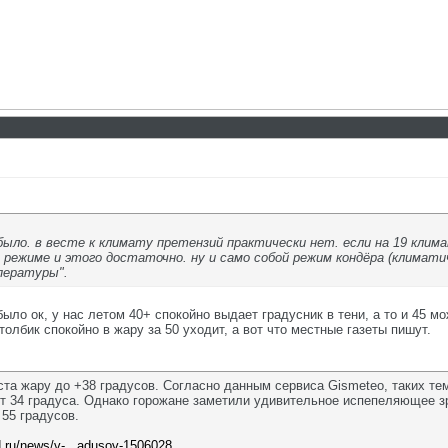
н было. в весте к климату претензий практически нет. если на 19 кли
режиме и этого достаточно. ну и само собой режим кондёра (климатич
пературы".
было ок, у нас летом 40+ спокойно выдает градусник в тени, а то и 45 м
толбик спокойно в жару за 50 уходит, а вот что местные газеты пишут.
ста жару до +38 градусов. Согласно данным сервиса Gismeteo, таких те
т 34 градуса. Однако горожане заметили удивительное испепеляющее з
 55 градусов.
ad.ru/news/v-...adusov-1506028