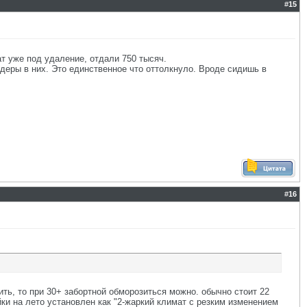
#
15
ат уже под удаление, отдали 750 тысяч.
ндеры в них. Это единственное что оттолкнуло. Вроде сидишь в
#
16
вить, то при 30+ забортной обморозиться можно. обычно стоит 22
йки на лето установлен как "2-жаркий климат с резким изменением