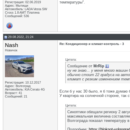
температуры".
Регистрация: 02.06.2019
Адрес: Мытищи
Автомобиль: LADA Vesta SW
Cross 1.8 AMT Платина
Сообщений: 536
29.08.2022, 21:24
Nash
Re: Кондиционер и климат-контроль - 3
Новичок
Цитата:
Сообщение от
MrRip
ну не знаю... у меня много маши
обычно стоит 22 градуса на авто 
климат с резким изменением тем
Регистрация: 10.12.2017
Адрес: Волгоград
Автомобиль: KIA Cerato 4G
Если б у нас 30 было, я б тоже думаю 
Возраст: 41
У квартира на солнечной стороне, так с
Сообщений: 21
Цитата:
Синоптики обещали региону 2 авгу
максимальная величина составляе
Волгограда показал температуру в
Подробнее:
https://bloknot-volgogr