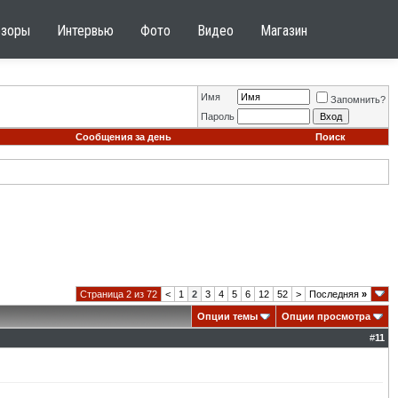
бзоры
Интервью
Фото
Видео
Магазин
Имя
Запомнить?
Пароль
Сообщения за день
Поиск
Страница 2 из 72
<
1
2
3
4
5
6
12
52
>
Последняя
»
Опции темы
Опции просмотра
#
11