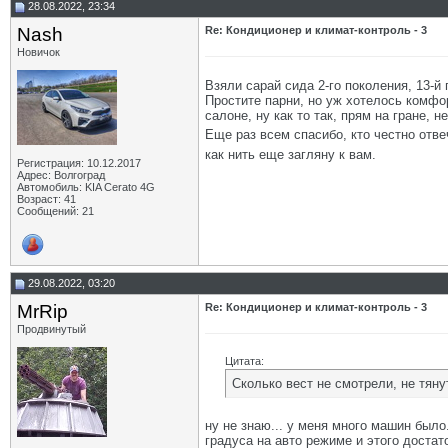
28.08.2022, 23:34
Nash
Re: Кондиционер и климат-контроль - 3
Новичок
Взяли сарай сида 2-го поколения, 13-й
Простите парни, но уж хотелось комфор
салоне, ну как то так, прям на гране, 
Еще раз всем спасибо, кто честно отв
как нить еще загляну к вам.
Регистрация: 10.12.2017
Адрес: Волгоград
Автомобиль: KIA Cerato 4G
Возраст: 41
Сообщений: 21
29.08.2022, 03:20
MrRip
Re: Кондиционер и климат-контроль - 3
Продвинутый
Цитата:
Сколько вест не смотрели, не тяну
ну не знаю... у меня много машин было
градуса на авто режиме и этого достат