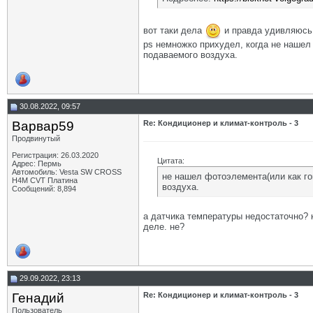
вот таки дела
и правда удивляюсь 
ps немножко прихудел, когда не нашел 
подаваемого воздуха.
30.08.2022, 09:57
Варвар59
Re: Кондиционер и климат-контроль - 3
Продвинутый
Регистрация: 26.03.2020
Цитата:
Адрес: Пермь
Автомобиль: Vesta SW CROSS
не нашел фотоэлемента(или как го
H4M CVT Платина
воздуха.
Сообщений: 8,894
а датчика температуры недостаточно? 
деле. не?
29.09.2022, 23:13
Генадий
Re: Кондиционер и климат-контроль - 3
Пользователь