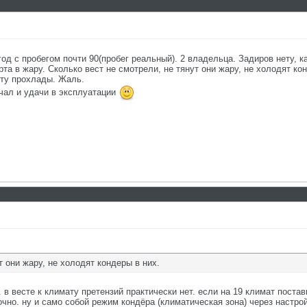
 год с пробегом почти 90(пробег реальный). 2 владельца. Задиров нету, к
та в жару. Сколько вест не смотрели, не тянут они жару, не холодят ко
нету прохлады. Жаль.
ечал и удачи в эксплуатации
т они жару, не холодят кондеры в них.
. в весте к климату претензий практически нет. если на 19 климат поста
очно. ну и само собой режим кондёра (климатическая зона) через настро