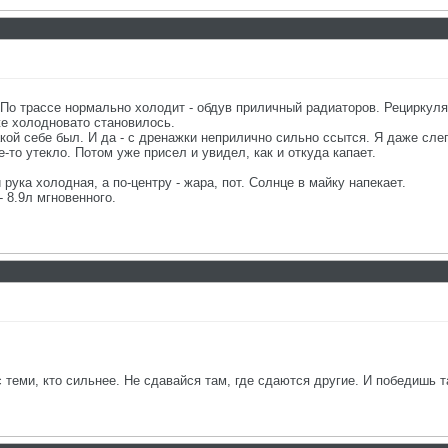
. По трассе нормально холодит - обдув приличный радиаторов. Рециркуляц
же холодновато становилось.
такой себе был. И да - с дренажки неприлично сильно ссытся. Я даже сле
то утекло. Потом уже присел и увидел, как и откуда капает.
рука холодная, а по-центру - жара, пот. Солнце в майку напекает.
- 8.9л мгновенного.
с теми, кто сильнее. Не сдавайся там, где сдаются другие. И победишь т