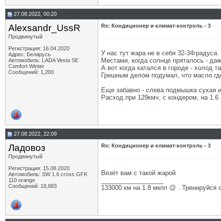
27.08.2022, 00:20
Alexsandr_UssR
Re: Кондиционер и климат-контроль - 3
Продвинутый
Регистрация: 16.04.2020
У нас тут жара не в себя 32-34градуса
Адрес: Беларусь
Местами, когда солнце пряталось - да
Автомобиль: LADA Vesta SE
Comfort Winter
А вот когда катался в городе - холод 
Сообщений: 1,200
Грешным делом подумал, что масло где-
Еще забавно - слева подмышка сухая и 
Расход при 129кмч, с кондером, на 1.6 
27.08.2022, 22:09
Ладовоз
Re: Кондиционер и климат-контроль - 3
Продвинутый
Регистрация: 15.08.2020
Везёт вам с такой жарой
Автомобиль: SW 1.6 cross GFK
__________________
110 orange
Сообщений: 18,883
133000 км на 1.8 мкпп 😉 . Тренируйся 