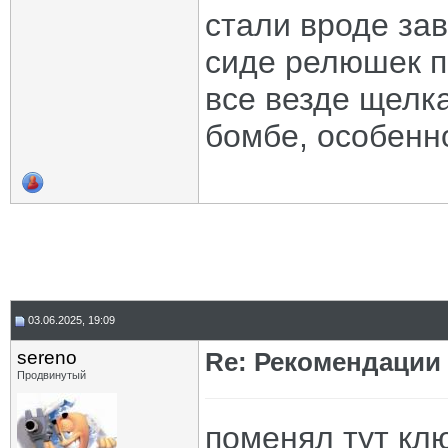
стали вроде зав
сиде релюшек по
все везде щелк
бомбе, особенн
03.06.2025, 19:09
sereno
Re: Рекомендации
Продвинутый
поменял тут клю