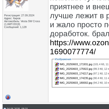
приятнее и внеш
лучше лежит в 
Регистрация: 27.09.2024
Адрес: Киров
Автомобиль: Vesta SW Cross
и жало просто 
(1,6МТ/2019)
Сообщений: 1,128
доработок. брал
https://www.ozon
1690077774/
Изображения
IMG_20250603_171931.jpg
(101.4 Кб, 1
IMG_20250603_175922.jpg
(99.3 Кб, 12
IMG_20250603_174217.jpg
(97.1 Кб, 12
IMG_20250603_174235.jpg
(90.4 Кб, 11
IMG_20250603_180002.jpg
(94.2 Кб, 10
04.06.2025, 08:31