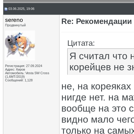
03.06.2025, 19:06
sereno
Re: Рекомендации
Продвинутый
Цитата:
Я считал что 
корейцев не з
Регистрация: 27.09.2024
Адрес: Киров
Автомобиль: Vesta SW Cross
(1,6МТ/2019)
Сообщений: 1,128
не, на кореяках 
нигде нет. на м
вообще на это с
видно мало чего
только на самы