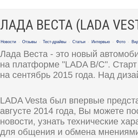
ЛАДА ВЕСТА (LADA VES
Новости
·
Отзывы
·
Тест-драйвы
·
Статьи
·
Интервью
·
Фото
·
Ви
Лада Веста - это новый автомо
на платформе "LADA B/C". Старт
на сентябрь 2015 года. Над диз
LADA Vesta был впервые предст
августе 2014 года, Вы можете п
новости, узнать технические ха
для общения и обмена мнениями