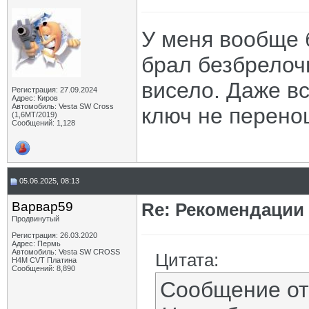
У меня вообще 
брал безбрелоч
висело. Даже в
Регистрация: 27.09.2024
Адрес: Киров
Автомобиль: Vesta SW Cross
ключ не перено
(1,6МТ/2019)
Сообщений: 1,128
05.06.2025, 08:13
Варвар59
Re: Рекомендации
Продвинутый
Регистрация: 26.03.2020
Адрес: Пермь
Автомобиль: Vesta SW CROSS
Цитата:
H4M CVT Платина
Сообщений: 8,890
Сообщение о