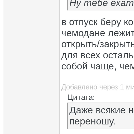
Ну тебе ехат
в отпуск беру к
чемодане лежит
открыть/закрыт
для всех осталь
собой чаще, че
Добавлено через 1 м
Цитата:
Даже всякие н
переношу.