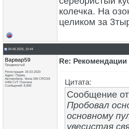
серебристый кус
колечка. На озо
целиком за 3ты
04.06.2025, 10:44
Варвар59
Re: Рекомендации
Продвинутый
Регистрация: 26.03.2020
Адрес: Пермь
Автомобиль: Vesta SW CROSS
Цитата:
H4M CVT Платина
Сообщений: 8,890
Сообщение о
Пробовал осн
основному пу
увесистая свя