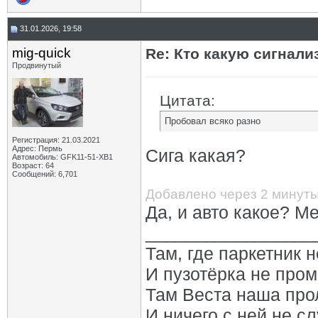
31.01.2026, 19:58
mig-quick
Re: Кто какую сигнали
Продвинутый
Цитата:
Пробовал всяко разно
Регистрация: 21.03.2021
Адрес: Пермь
Сига какая?
Автомобиль: GFK11-51-ХВ1
Возраст: 64
Сообщений: 6,701
Добавлено через 2 минут
Да, и авто какое? М
_________________
Там, где паркетник 
И пузотёрка не пром
Там Веста наша про
И ничего с ней не сл