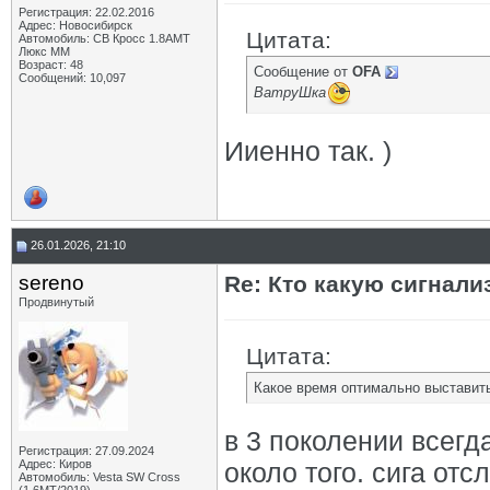
Регистрация: 22.02.2016
Адрес: Новосибирск
Цитата:
Автомобиль: СВ Кросс 1.8АМТ
Люкс ММ
Возраст: 48
Сообщение от
OFA
Сообщений: 10,097
ВатруШка
Ииенно так. )
26.01.2026, 21:10
sereno
Re: Кто какую сигнали
Продвинутый
Цитата:
Какое время оптимально выставить
в 3 поколении всегд
Регистрация: 27.09.2024
Адрес: Киров
около того. сига от
Автомобиль: Vesta SW Cross