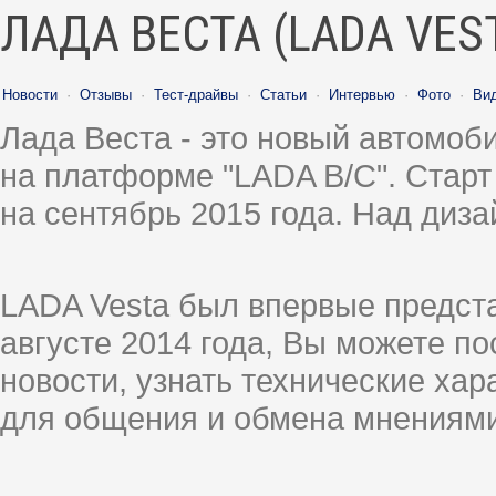
ЛАДА ВЕСТА (LADA VES
Новости
·
Отзывы
·
Тест-драйвы
·
Статьи
·
Интервью
·
Фото
·
Ви
Лада Веста - это новый автомо
на платформе "LADA B/C". Старт
на сентябрь 2015 года. Над диз
LADA Vesta был впервые предст
августе 2014 года, Вы можете п
новости, узнать технические ха
для общения и обмена мнениями