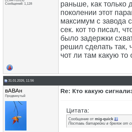
(1,6МТ/2019)
раньше, как только д
Сообщений: 1,128
поколении этот пара
максимум с завода с
сек. кот то писал, ч
было задержки схват
решил сделать так, 
чот ли там какую то
31.01.2026, 11:56
вАВАн
Re: Кто какую сигнали
Продвинутый
Цитата:
Сообщение от
mig-quick
Поставь батарейки в брелок от с