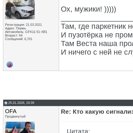
Ох, мужики! )))))
_________________
Там, где паркетник 
Регистрация: 21.03.2021
Адрес: Пермь
Автомобиль: GFK11-51-ХВ1
И пузотёрка не пром
Возраст: 64
Сообщений: 6,701
Там Веста наша про
И ничего с ней не сл
25.01.2026, 19:39
OFA
Re: Кто какую сигнали
Продвинутый
Цитата: