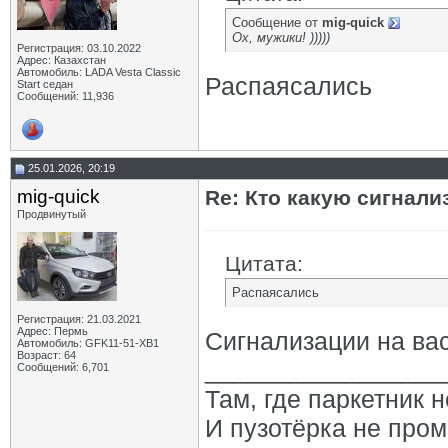
Сообщение от
mig-quick
Ох, мужики! )))))
Регистрация: 03.10.2022
Адрес: Казахстан
Автомобиль: LADA Vesta Classic
Распаясались
Start седан
Сообщений: 11,936
25.01.2026, 20:19
mig-quick
Re: Кто какую сигнали
Продвинутый
Цитата:
Распаясались
Регистрация: 21.03.2021
Адрес: Пермь
Сигнализации на вас 
Автомобиль: GFK11-51-ХВ1
Возраст: 64
_________________
Сообщений: 6,701
Там, где паркетник 
И пузотёрка не пром