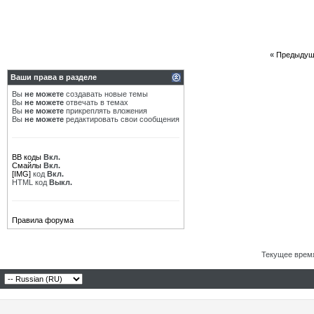
«
Предыдущ
Ваши права в разделе
Вы
не можете
создавать новые темы
Вы
не можете
отвечать в темах
Вы
не можете
прикреплять вложения
Вы
не можете
редактировать свои сообщения
BB коды
Вкл.
Смайлы
Вкл.
[IMG]
код
Вкл.
HTML код
Выкл.
Правила форума
Текущее врем