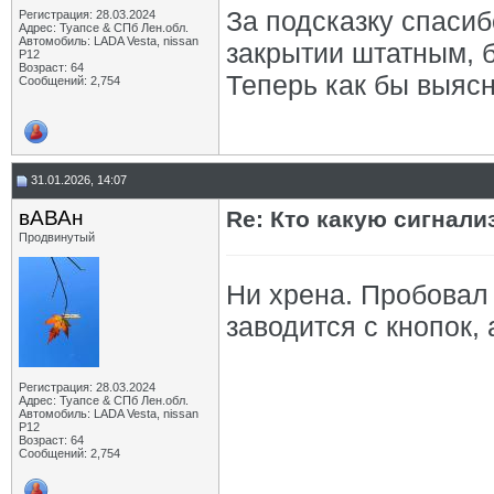
За подсказку спасиб
Регистрация: 28.03.2024
Адрес: Туапсе & СПб Лен.обл.
Автомобиль: LADA Vesta, nissan
закрытии штатным, б
P12
Возраст: 64
Теперь как бы выясн
Сообщений: 2,754
31.01.2026, 14:07
вАВАн
Re: Кто какую сигнали
Продвинутый
Ни хрена. Пробовал 
заводится с кнопок, 
Регистрация: 28.03.2024
Адрес: Туапсе & СПб Лен.обл.
Автомобиль: LADA Vesta, nissan
P12
Возраст: 64
Сообщений: 2,754