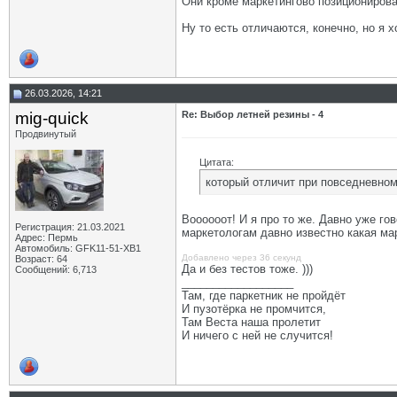
Они кроме маркетингово позиционирова
Ну то есть отличаются, конечно, но я 
26.03.2026, 14:21
mig-quick
Re: Выбор летней резины - 4
Продвинутый
Цитата:
который отличит при повседневно
Воооооот! И я про то же. Давно уже гов
Регистрация: 21.03.2021
маркетологам давно известно какая мар
Адрес: Пермь
Автомобиль: GFK11-51-ХВ1
Добавлено через 36 секунд
Возраст: 64
Да и без тестов тоже. )))
Сообщений: 6,713
__________________
Там, где паркетник не пройдёт
И пузотёрка не промчится,
Там Веста наша пролетит
И ничего с ней не случится!