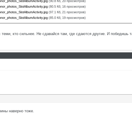
r_photos_SlotAlbumActivity.jpg
(90.8 Кб, 20 просмотров)
r_photos_SlotAlbumActivity.jpg
(80.5 Кб, 16 просмотров)
r_photos_SlotAlbumActivity.jpg
(97.1 Кб, 21 просмотров)
r_photos_SlotAlbumActivity.jpg
(85.0 Кб, 19 просмотров)
с теми, кто сильнее. Не сдавайся там, где сдаются другие. И победишь т
езины наверно тоже.