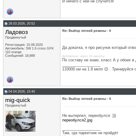
И ничего с ней не случится!
28.03.2026, 20:52
Ладовоз
Re: Выбор летней резины - 4
Продвинутый
Регистрация: 15.08.2020
Да докатка, я про рисунок который отв
Автомобиль: SW 1.6 cross GFK
110 orange
Сообщений: 18,888
Добавлено через 32 минуты
По составу не знаю, класс А у обоих в
__________________
133000 км на 1.8 мкпп 😉 . Тренируйся 
04.04.2026, 15:40
mig-quick
Re: Выбор летней резины - 4
Продвинутый
Не вытерпел, переобулся. )))
переобулся2.jpg
__________________
Там, где паркетник не пройдёт