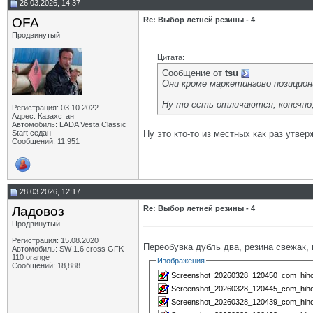
26.03.2026, 14:37
OFA
Re: Выбор летней резины - 4
Продвинутый
Цитата:
Сообщение от
tsu
Они кроме маркетингово позицион
Ну то есть отличаются, конечно
Регистрация: 03.10.2022
Адрес: Казахстан
Автомобиль: LADA Vesta Classic
Start седан
Ну это кто-то из местных как раз утве
Сообщений: 11,951
28.03.2026, 12:17
Ладовоз
Re: Выбор летней резины - 4
Продвинутый
Регистрация: 15.08.2020
Переобувка дубль два, резина свежак, 
Автомобиль: SW 1.6 cross GFK
110 orange
Изображения
Сообщений: 18,888
Screenshot_20260328_120450_com_hihono
Screenshot_20260328_120445_com_hihono
Screenshot_20260328_120439_com_hihono