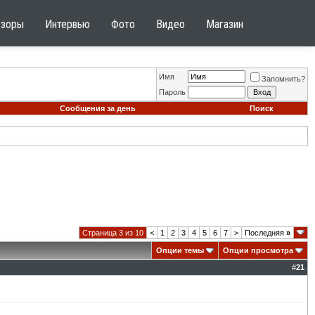
бзоры
Интервью
Фото
Видео
Магазин
Имя
Запомнить?
Пароль
Сообщения за день
Поиск
Страница 3 из 10
<
1
2
3
4
5
6
7
>
Последняя
»
Опции темы
Опции просмотра
#
21