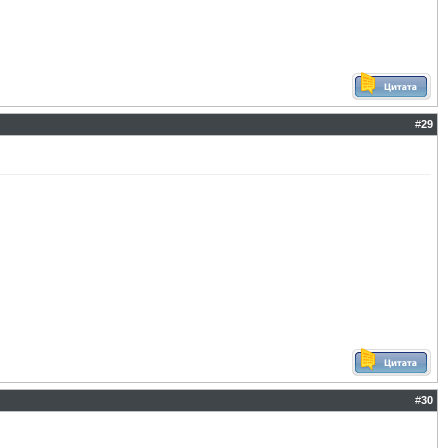
#
29
#
30