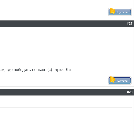
#
27
ам, где победить нельзя. (с). Брюс Ли.
#
28