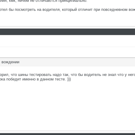
ния, кмк, ничем не отличаются принципиально.
хотел бы посмотреть на водителя, который отличит при повседневном во
м вождении
орил, что шины тестировать надо так, что бы водитель не знал что у него
ка победит именно в данном тесте. )))