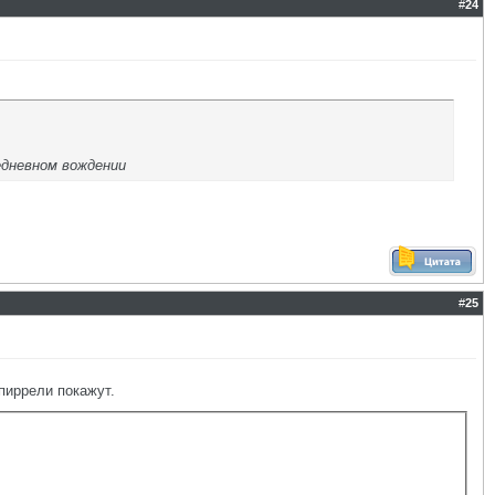
#
24
едневном вождении
#
25
 пиррели покажут.