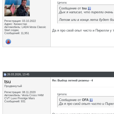
Цитата:
Сообщение от
tsu
Дык я написал, что пирелли очен
Летом или в конце лета будет бо
Регистрация: 03.10.2022
Адрес: Казахстан
Автомобиль: LADA Vesta Classic
Start седан
Да я про свой опыт чисто и Пирелли у 
Сообщений: 11,951
26.03.2026, 13:45
tsu
Re: Выбор летней резины - 4
Продвинутый
Регистрация: 08.11.2020
Цитата:
Автомобиль: Vesta Cross H4M
CVT Luxe Prestige Mars
Сообщение от
OFA
Сообщений: 931
Да я про свой опыт чисто и Пирел