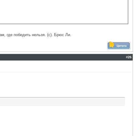
ам, где победить нельзя. (с). Брюс Ли.
#
26