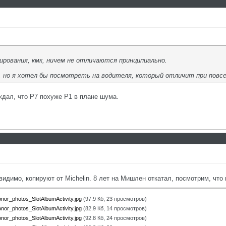
ирования, кмк, ничем не отличаются принципиально.
, но я хотел бы посмотреть на водителя, который отличит при повс
рждал, что Р7 похуже Р1 в плане шума.
видимо, копируют от Michelin. 8 лет на Мишлен откатал, посмотрим, что
r_photos_SlotAlbumActivity.jpg
(97.9 Кб, 23 просмотров)
r_photos_SlotAlbumActivity.jpg
(82.9 Кб, 14 просмотров)
r_photos_SlotAlbumActivity.jpg
(92.8 Кб, 24 просмотров)