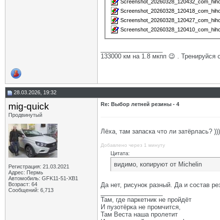
Screenshot_20260328_120432_com_hihono
Screenshot_20260328_120418_com_hihono
Screenshot_20260328_120427_com_hihono
Screenshot_20260328_120410_com_hihono
__________________
133000 км на 1.8 мкпп 😉 . Тренируйся 
28.03.2026, 19:32
mig-quick
Re: Выбор летней резины - 4
Продвинутый
Лёха, там запаска что ли затёрлась? )))
Добавлено через 1 минуту
Цитата:
видимо, копируют от Michelin
Регистрация: 21.03.2021
Адрес: Пермь
Автомобиль: GFK11-51-ХВ1
Возраст: 64
Да нет, рисунок разный. Да и состав р
Сообщений: 6,713
__________________
Там, где паркетник не пройдёт
И пузотёрка не промчится,
Там Веста наша пролетит