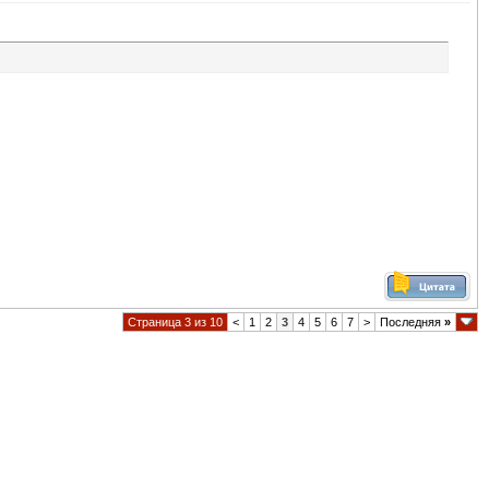
Страница 3 из 10
<
1
2
3
4
5
6
7
>
Последняя
»