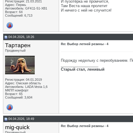
И пузотёрка не промчится,
Регистрация: 21.03.2021
Адрес: Пермь
Там Веста наша пролетит
Автомобиль: GFK11-51-ХВ1
И ничего с ней не случится!
Возраст: 64
Сообщений: 6,713
04.04.2026, 18:26
Тартарен
Re: Выбор летней резины - 4
Продвинутый
Подожду недельку с переобуванием. По
__________________
Старый стал, ленивый
Регистрация: 04.01.2019
Адрес: Омская область
Автомобиль: LADA Vesta 1,6
МКПП комфорт
Возраст: 65
Сообщений: 3,604
04.04.2026, 18:49
mig-quick
Re: Выбор летней резины - 4
Продвинутый