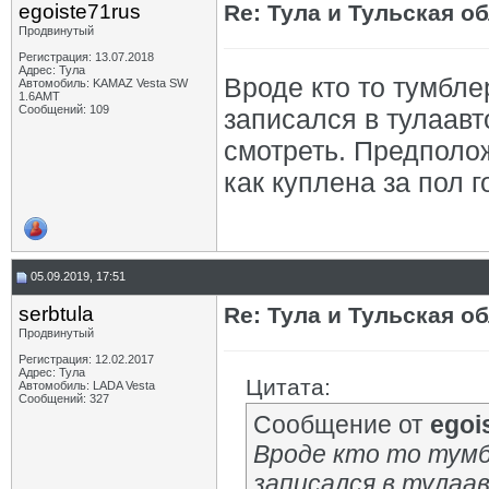
egoiste71rus
Re: Тула и Тульская о
Продвинутый
Регистрация: 13.07.2018
Адрес: Тула
Вроде кто то тумбле
Автомобиль: KAMAZ Vesta SW
1.6AMT
Сообщений: 109
записался в тулаавт
смотреть. Предполо
как куплена за пол 
05.09.2019, 17:51
serbtula
Re: Тула и Тульская о
Продвинутый
Регистрация: 12.02.2017
Адрес: Тула
Цитата:
Автомобиль: LADA Vesta
Сообщений: 327
Сообщение от
egoi
Вроде кто то тумб
записался в тулаав