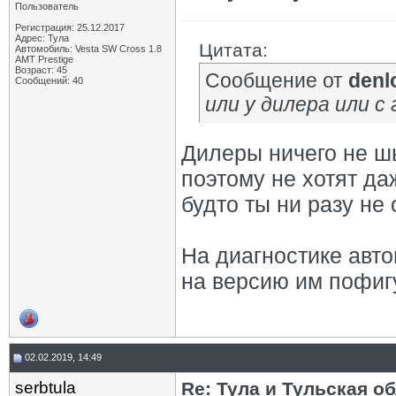
Пользователь
Регистрация: 25.12.2017
Адрес: Тула
Цитата:
Автомобиль: Vesta SW Cross 1.8
AMT Prestige
Возраст: 45
Сообщение от
denl
Сообщений: 40
или у дилера или с
Дилеры ничего не шь
поэтому не хотят да
будто ты ни разу не
На диагностике авт
на версию им пофиг
02.02.2019, 14:49
serbtula
Re: Тула и Тульская о