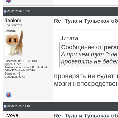
01.02.2019, 14:34
denlom
Re: Тула и Тульская о
Пользователь
Цитата:
Сообщение от
pers
А при чем тут "сле
проверять не беде
Регистрация: 11.02.2018
Адрес: Орёл
Автомобиль: Lada KALINA->Lada
GRANTA->Lada VESTA
Возраст: 46
проверять не будет,
Сообщений: 73
мозги непосредствен
02.02.2019, 14:01
i.Vova
Re: Тула и Тульская о