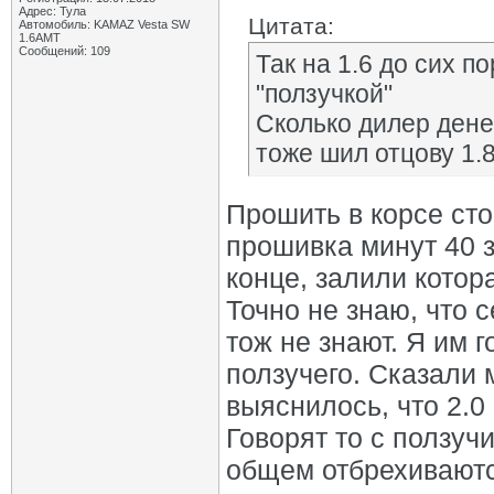
Адрес: Тула
Цитата:
Автомобиль: KAMAZ Vesta SW
1.6AMT
Сообщений: 109
Так на 1.6 до сих по
"ползучкой"
Сколько дилер дене
тоже шил отцову 1.8
Прошить в корсе сто
прошивка минут 40 
конце, залили котор
Точно не знаю, что с
тож не знают. Я им г
ползучего. Сказали
выяснилось, что 2.0 
Говорят то с ползуч
общем отбрехиваютс