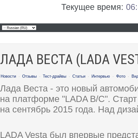
Текущее время:
06
ЛАДА ВЕСТА (LADA VES
Новости
·
Отзывы
·
Тест-драйвы
·
Статьи
·
Интервью
·
Фото
·
Ви
Лада Веста - это новый автомо
на платформе "LADA B/C". Старт
на сентябрь 2015 года. Над диз
LADA Vesta был впервые предст