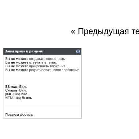
«
Предыдущая т
Ваши права в разделе
Вы
не можете
создавать новые темы
Вы
не можете
отвечать в темах
Вы
не можете
прикреплять вложения
Вы
не можете
редактировать свои сообщения
BB коды
Вкл.
Смайлы
Вкл.
[IMG]
код
Вкл.
HTML код
Выкл.
Правила форума