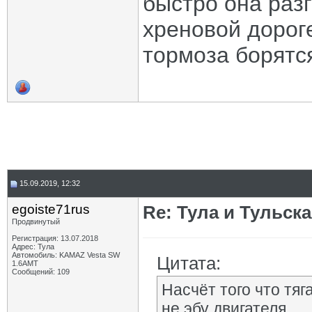
быстро она разг
хреновой дороге
тормоза борятся
15.09.2019, 12:32
egoiste71rus
Re: Тула и Тульск
Продвинутый
Регистрация: 13.07.2018
Адрес: Тула
Автомобиль: KAMAZ Vesta SW
Цитата:
1.6AMT
Сообщений: 109
Насчёт того что тяг
не эбу двигателя.