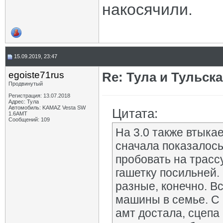
накосячили.
15.09.2019, 23:47
egoiste71rus
Re: Тула и Тульск
Продвинутый
Регистрация: 13.07.2018
Адрес: Тула
Автомобиль: KAMAZ Vesta SW
Цитата:
1.6AMT
Сообщений: 109
На 3.0 также втыкае
сначала показалось,
пробовать на трассу
гашетку посильней.
разные, конечно. Вс
машины в семье. С 1
амт достала, сцепа 