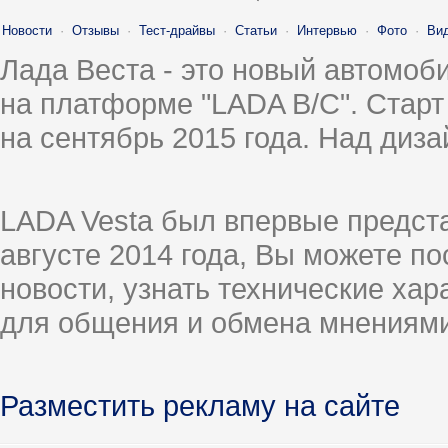
Новости
·
Отзывы
·
Тест-драйвы
·
Статьи
·
Интервью
·
Фото
·
Ви
Лада Веста - это новый автомо
на платформе "LADA B/C". Старт
на сентябрь 2015 года. Над диз
LADA Vesta был впервые предст
августе 2014 года, Вы можете п
новости, узнать технические ха
для общения и обмена мнениями
Разместить рекламу на сайте