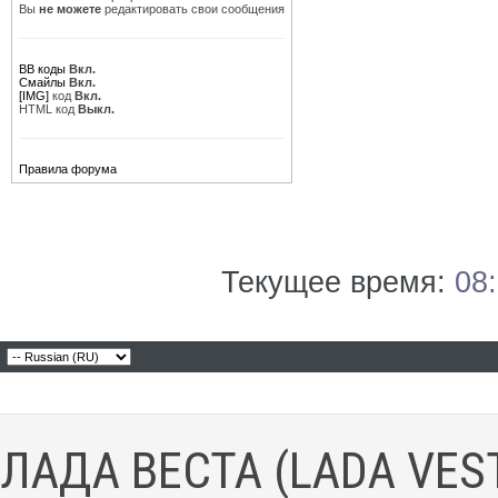
Вы
не можете
редактировать свои сообщения
BB коды
Вкл.
Смайлы
Вкл.
[IMG]
код
Вкл.
HTML код
Выкл.
Правила форума
Текущее время:
08
ЛАДА ВЕСТА (LADA VES