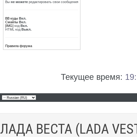
Вы
не можете
редактировать свои сообщения
BB коды
Вкл.
Смайлы
Вкл.
[IMG]
код
Вкл.
HTML код
Выкл.
Правила форума
Текущее время:
19
ЛАДА ВЕСТА (LADA VES