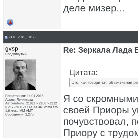
деле мизер...
21.01.2016, 10:55
gvsp
Re: Зеркала Лада 
Продвинутый
Цитата:
Это, как говорится, объективная 
Я со скромными
Регистрация: 14.04.2015
Адрес: Ленинград
Автомобиль: 21011 > 2108 > 2112
своей Приоры 
> 217230 > 21713-33-46+Vesta SW
1.6 люкс ММ АМТ
Сообщений: 2,275
почувствовал, п
Приору с трудо