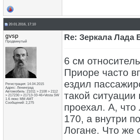
20.01.2016, 17:10
gvsp
Re: Зеркала Лада 
Продвинутый
6 см относитель
Приоре часто в
ездил пассажир
Регистрация: 14.04.2015
Адрес: Ленинград
Автомобиль: 21011 > 2108 > 2112
такой ситуации
> 217230 > 21713-33-46+Vesta SW
1.6 люкс ММ АМТ
Сообщений: 2,275
проехал. А, что
170, а внутри п
Логане. Что же 