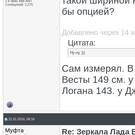
такой шириной 
1.6 люкс ММ АМТ
Сообщений: 2,275
бы опцией?
Добавлено через 14 
Цитата:
Ну-ну )))
Сам измерял. В
Весты 149 см. у
Логана 143. у Д
21.01.2016, 08:16
Муфта
Re: Зеркала Лада 