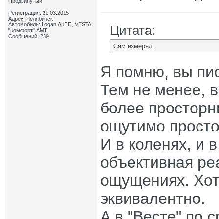
Продвинутый
Регистрация: 21.03.2015
Адрес: Челябинск
Автомобиль: Logan АКПП, VESTA
Цитата:
"Комфорт" АМТ
Сообщений: 239
Сам измерял.
Я помню, вы пи
Тем не менее, 
более просторны
ощутимо простор
И в коленях, и в
объективная ре
ощущениях. Хот
эквивалентно.
А в "Весте" по 