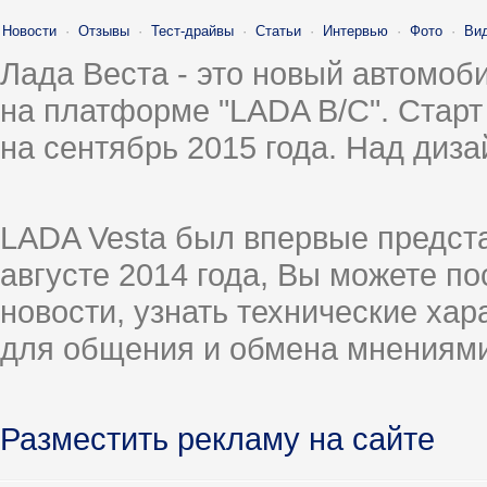
Новости
·
Отзывы
·
Тест-драйвы
·
Статьи
·
Интервью
·
Фото
·
Ви
Лада Веста - это новый автомо
на платформе "LADA B/C". Старт
на сентябрь 2015 года. Над диз
LADA Vesta был впервые предст
августе 2014 года, Вы можете п
новости, узнать технические ха
для общения и обмена мнениями
Разместить рекламу на сайте