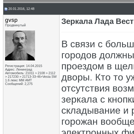
20.01.2016, 12:48
gvsp
Зеркала Лада Вест
Продвинутый
В связи с боль
городов должны
проездом в щел
Регистрация: 14.04.2015
Адрес: Ленинград
Автомобиль: 21011 > 2108 > 2112
дворы. Кто то у
> 217230 > 21713-33-46+Vesta SW
1.6 люкс ММ АМТ
Сообщений: 2,275
отсутствия воз
зеркала с кнопк
складывание и 
горожан вообще
электронных фи