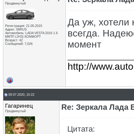
Продвинутый
Да уж, хотели 
Регистрация: 21.05.2015
Адрес: 56RUS
всегда. Надею
Автомобиль: LADA VESTA 2016 1.6
МКПП (JH3) КОМФОРТ
Возраст: 42
момент
Сообщений: 7,026
____________
http://www.auto
09.07.2020, 15:22
Гагаринец
Re: Зеркала Лада 
Продвинутый
Цитата: