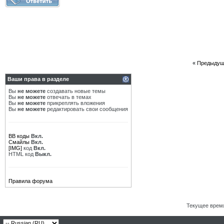
«
Предыдущ
Ваши права в разделе
Вы
не можете
создавать новые темы
Вы
не можете
отвечать в темах
Вы
не можете
прикреплять вложения
Вы
не можете
редактировать свои сообщения
BB коды
Вкл.
Смайлы
Вкл.
[IMG]
код
Вкл.
HTML код
Выкл.
Правила форума
Текущее врем