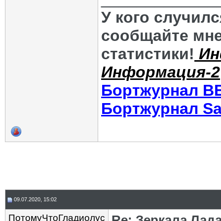
У кого случил
сообщайте мне
статистики!
Ин
Информация-2
Бортжурнал В
Бортжурнал Sa
09.07.2020, 15:02
ПотомуЧтоГладиолус
Re: Зеркала Лада