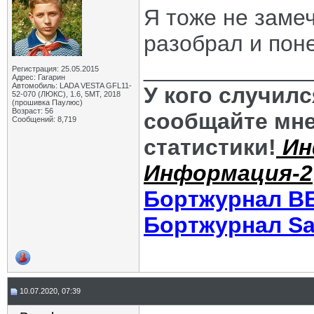
Я тоже не заме
разобрал и пон
_____________
Регистрация: 25.05.2015
Адрес: Гагарин
Автомобиль: LADA VESTA GFL11-
У кого случил
52-070 (ЛЮКС), 1.6, 5МТ, 2018
(прошивка Паулюс)
Возраст: 56
сообщайте мне
Сообщений: 8,719
статистики!
Ин
Информация-2
Бортжурнал В
Бортжурнал Sa
10.07.2020, 07:39