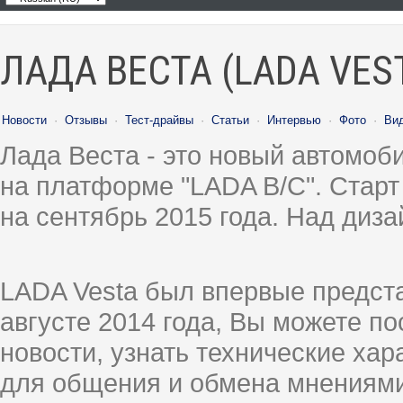
ЛАДА ВЕСТА (LADA VES
Новости
·
Отзывы
·
Тест-драйвы
·
Статьи
·
Интервью
·
Фото
·
Ви
Лада Веста - это новый автомо
на платформе "LADA B/C". Старт
на сентябрь 2015 года. Над диз
LADA Vesta был впервые предст
августе 2014 года, Вы можете п
новости, узнать технические ха
для общения и обмена мнениями