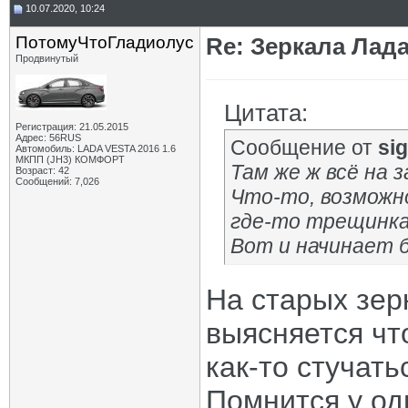
10.07.2020, 10:24
ПотомуЧтоГладиолус
Re: Зеркала Лада
Продвинутый
Цитата:
Регистрация: 21.05.2015
Адрес: 56RUS
Сообщение от
si
Автомобиль: LADA VESTA 2016 1.6
МКПП (JH3) КОМФОРТ
Там же ж всё на 
Возраст: 42
Сообщений: 7,026
Что-то, возможн
где-то трещинка
Вот и начинает 
На старых зерк
выясняется чт
как-то стучать
Помнится у од