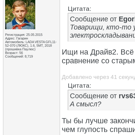
Цитата:
Сообщение от
Egor
Товарищи, кто-то 
электроскладывани
Регистрация: 25.05.2015
Адрес: Гагарин
Автомобиль: LADA VESTA GFL11-
52-070 (ЛЮКС), 1.6, 5МТ, 2018
(прошивка Паулюс)
Ищи на Драйв2. Всё
Возраст: 56
Сообщений: 8,719
сравнение со стары
Добавлено через 41 секун
Цитата:
Сообщение от
rvs6
А смысл?
Ты бы лучше закончи
чем глупость спраши