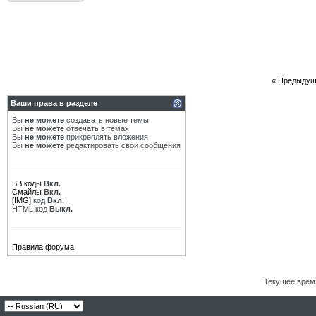
«
Предыдущ
Ваши права в разделе
Вы
не можете
создавать новые темы
Вы
не можете
отвечать в темах
Вы
не можете
прикреплять вложения
Вы
не можете
редактировать свои сообщения
BB коды
Вкл.
Смайлы
Вкл.
[IMG]
код
Вкл.
HTML код
Выкл.
Правила форума
Текущее врем