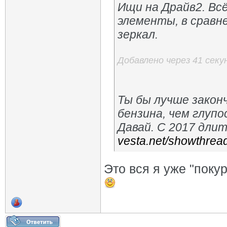
Ищи на Драйв2. Вс
элементы, в сравн
зеркал.
Добавлено через 41 секу
Ты бы лучше законч
бензина, чем глуп
Давай. С 2017 дли
vesta.net/showthre
Это вся я уже "поку