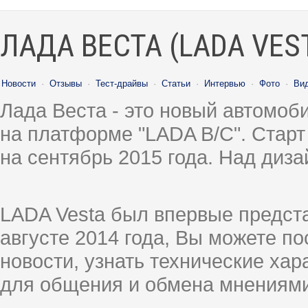
ЛАДА ВЕСТА (LADA VES
Новости
·
Отзывы
·
Тест-драйвы
·
Статьи
·
Интервью
·
Фото
·
Ви
Лада Веста - это новый автомо
на платформе "LADA B/C". Старт
на сентябрь 2015 года. Над диз
LADA Vesta был впервые предст
августе 2014 года, Вы можете п
новости, узнать технические ха
для общения и обмена мнениями