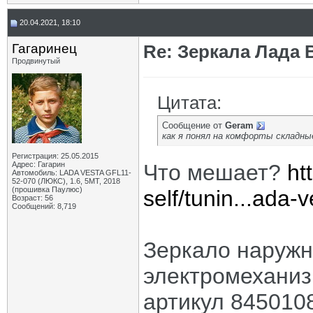
20.04.2021, 18:10
Гагаринец
Re: Зеркала Лада 
Продвинутый
Цитата:
Сообщение от
Geram
как я понял на комфорты складн
Регистрация: 25.05.2015
Адрес: Гагарин
Что мешает?
ht
Автомобиль: LADA VESTA GFL11-
52-070 (ЛЮКС), 1.6, 5МТ, 2018
(прошивка Паулюс)
self/tunin...ada-
Возраст: 56
Сообщений: 8,719
Зеркало наружно
электромеханиз
артикул 8450108