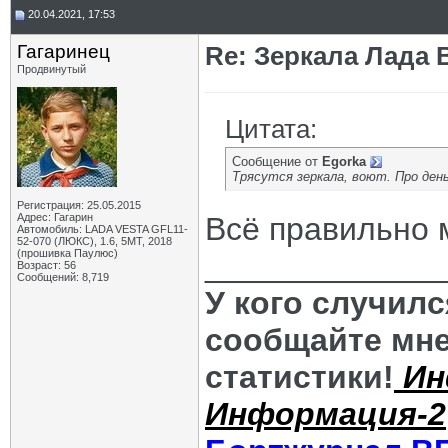
20.04.2021, 17:53
Гагаринец
Re: Зеркала Лада 
Продвинутый
Цитата:
Сообщение от
Egorka
Трясутся зеркала, воют. Про ден
Регистрация: 25.05.2015
Адрес: Гагарин
Всё правильно
Автомобиль: LADA VESTA GFL11-
52-070 (ЛЮКС), 1.6, 5МТ, 2018
(прошивка Паулюс)
_____________
Возраст: 56
Сообщений: 8,719
У кого случил
сообщайте мне
статистики!
Ин
Информация-2