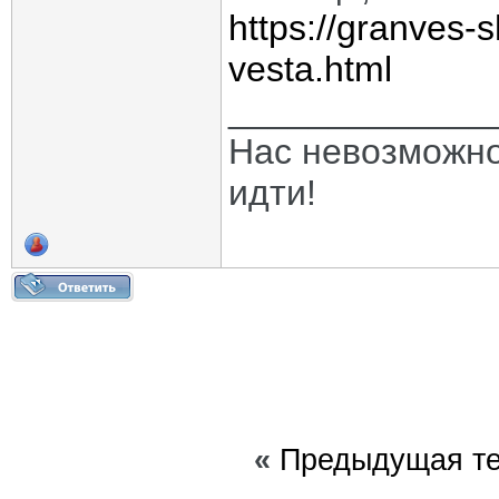
https://granves-
vesta.html
_____________
Нас невозможно 
идти!
«
Предыдущая т