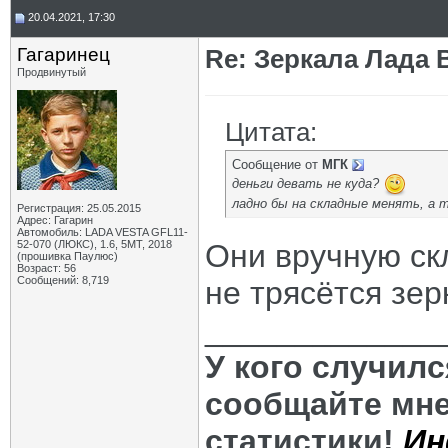
20.04.2021, 17:30
Гагаринец
Re: Зеркала Лада 
Продвинутый
Цитата:
Сообщение от
МГК
деньги девать не куда?
ладно бы на складные менять, а 
Регистрация: 25.05.2015
Адрес: Гагарин
Автомобиль: LADA VESTA GFL11-
52-070 (ЛЮКС), 1.6, 5МТ, 2018
Они вручную ск
(прошивка Паулюс)
Возраст: 56
Сообщений: 8,719
не трясётся зе
_____________
У кого случил
сообщайте мне
статистики!
Ин