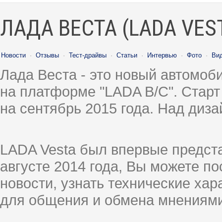
ЛАДА ВЕСТА (LADA VES
Новости
·
Отзывы
·
Тест-драйвы
·
Статьи
·
Интервью
·
Фото
·
Ви
Лада Веста - это новый автомо
на платформе "LADA B/C". Старт
на сентябрь 2015 года. Над диз
LADA Vesta был впервые предст
августе 2014 года, Вы можете п
новости, узнать технические ха
для общения и обмена мнениями