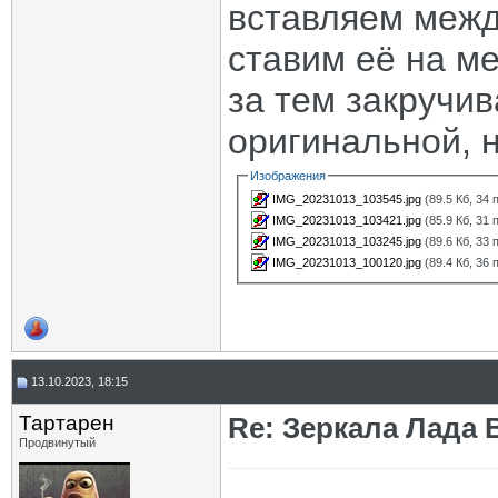
вставляем межд
ставим её на ме
за тем закручи
оригинальной, 
Изображения
IMG_20231013_103545.jpg
(89.5 Кб, 34
IMG_20231013_103421.jpg
(85.9 Кб, 31
IMG_20231013_103245.jpg
(89.6 Кб, 33
IMG_20231013_100120.jpg
(89.4 Кб, 36
13.10.2023, 18:15
Тартарен
Re: Зеркала Лада 
Продвинутый