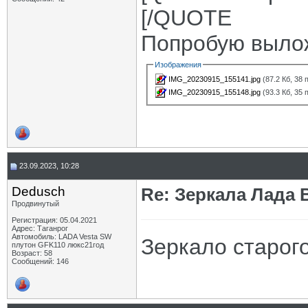
[/QUOTE
Попробую выло
Изображения
IMG_20230915_155141.jpg
(87.2 Кб, 38
IMG_20230915_155148.jpg
(93.3 Кб, 35
23.09.2023, 10:28
Dedusch
Re: Зеркала Лада 
Продвинутый
Регистрация: 05.04.2021
Адрес: Таганрог
Автомобиль: LADA Vesta SW
Зеркало старог
плутон GFK110 люкс21год
Возраст: 58
Сообщений: 146