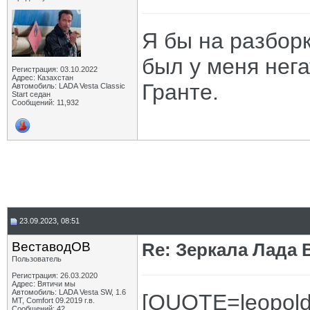
Я бы на разборк
был у меня нег
Регистрация: 03.10.2022
Адрес: Казахстан
Гранте.
Автомобиль: LADA Vesta Classic
Start седан
Сообщений: 11,932
23.09.2023, 08:51
ВеставодОВ
Re: Зеркала Лада 
Пользователь
Регистрация: 26.03.2020
Адрес: Вятичи мы
Автомобиль: LADA Vesta SW, 1.6
[QUOTE=leopold
MT, Comfort 09.2019 г.в.
Сообщений: 42