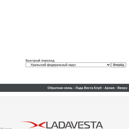
Быстрый переход
Обратная связь
-
Лада Веста Клуб
-
Архив
-
Вверх