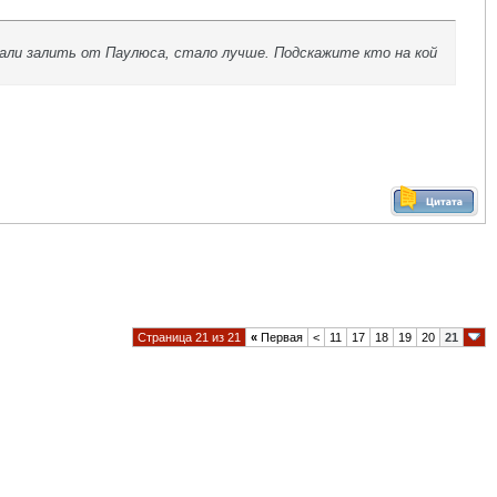
вали залить от Паулюса, стало лучше. Подскажите кто на кой
Страница 21 из 21
«
Первая
<
11
17
18
19
20
21