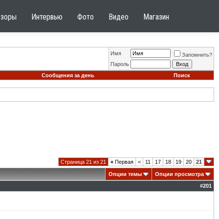
бзоры
Интервью
Фото
Видео
Магазин
Имя
Запомнить?
Пароль
Сообщения за день
Поиск
Страница 21 из 21
«
Первая
<
11
17
18
19
20
21
Опции темы
Опции просмотра
#
201