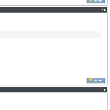
#
43
#
44