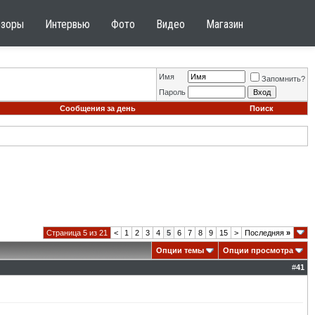
бзоры
Интервью
Фото
Видео
Магазин
Имя
Запомнить?
Пароль
Сообщения за день
Поиск
Страница 5 из 21
<
1
2
3
4
5
6
7
8
9
15
>
Последняя
»
Опции темы
Опции просмотра
#
41