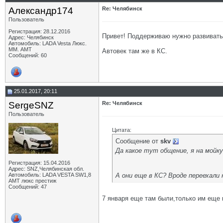
Александр174
Re: Челябинск
Пользователь
Регистрация: 28.12.2016
Привет! Поддерживаю нужно развивать 
Адрес: Челябинск
Автомобиль: LADA Vesta Люкс.
ММ. АМТ
Автовек там же в КС.
Сообщений: 60
25.01.2017, 20:11
SergeSNZ
Re: Челябинск
Пользователь
Цитата:
Сообщение от
skv
Да какое тут общение, я на мойк
Регистрация: 15.04.2016
Адрес: SNZ,Челябинская обл.
Автомобиль: LADA VESTA SW1,8
А они еще в КС? Вроде переехали 
AMT люкс престиж
Сообщений: 47
7 января еще там были,только им еще к