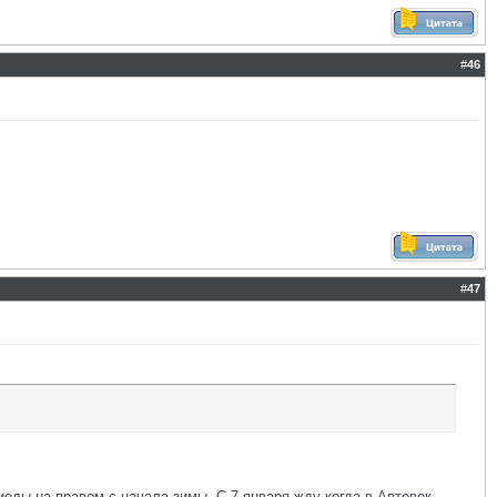
#
46
#
47
диоды на правом с начала зимы. С 7 января жду когда в Автовек