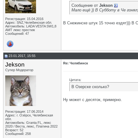
Сообщение от
Jekson
Мало ещё )) В Субботу в Че гонял
Регистрация: 15.04.2016
Адрес: SNZ,Челябинская обл.
В Снежинске штук 15 точно ездят))) В 
Автомобиль: LADA VESTA SW1,8
AMT люкс престиж
Сообщений: 47
23.01.2017, 15:55
Jekson
Re: Челябинск
Супер Модератор
Цитата:
В Озерске сколько?
Ну может с десяток, примерно.
Регистрация: 17.06.2014
Адрес: г. Озёрск, Челябинская
обл.
Автомобиль: Granta FL, люкс
2020 / Веста, люкс, Платина 2022
Возраст: 52
Сообщений: 258