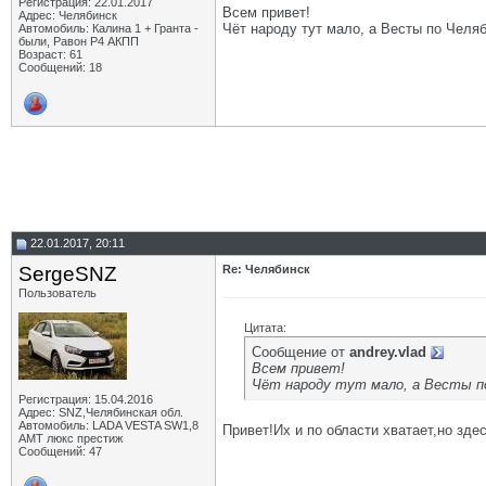
Регистрация: 22.01.2017
Всем привет!
Адрес: Челябинск
Чёт народу тут мало, а Весты по Челяб
Автомобиль: Калина 1 + Гранта -
были, Равон Р4 АКПП
Возраст: 61
Сообщений: 18
22.01.2017, 20:11
SergeSNZ
Re: Челябинск
Пользователь
Цитата:
Сообщение от
andrey.vlad
Всем привет!
Чёт народу тут мало, а Весты по
Регистрация: 15.04.2016
Адрес: SNZ,Челябинская обл.
Автомобиль: LADA VESTA SW1,8
Привет!Их и по области хватает,но зде
AMT люкс престиж
Сообщений: 47