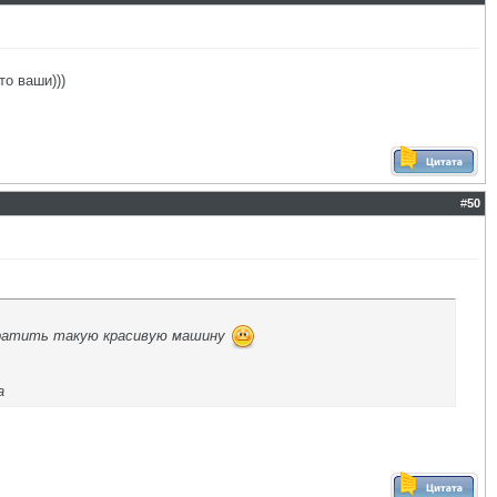
о ваши)))
#
50
евратить такую красивую машину
а