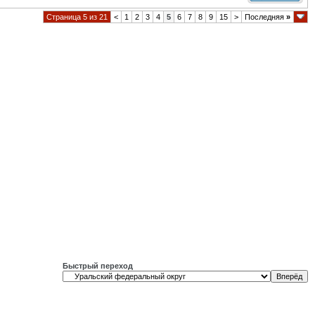
Страница 5 из 21
<
1
2
3
4
5
6
7
8
9
15
>
Последняя
»
Быстрый переход