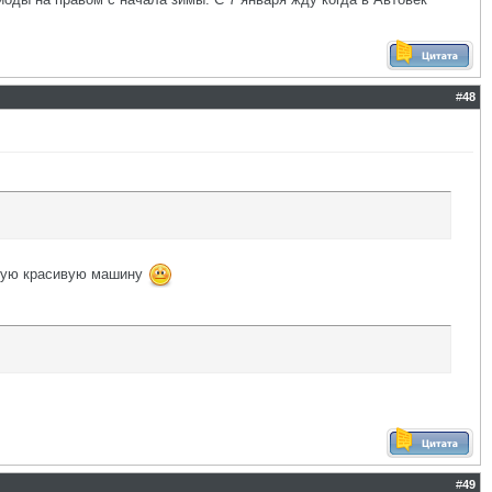
#
48
такую красивую машину
#
49