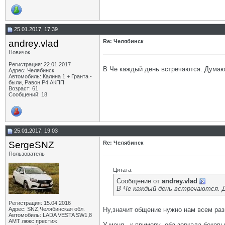
25.01.2017, 17:39
andrey.vlad
Re: Челябинск
Новичок
Регистрация: 22.01.2017
В Че каждый день встречаются. Думаю
Адрес: Челябинск
Автомобиль: Калина 1 + Гранта -
были, Равон Р4 АКПП
Возраст: 61
Сообщений: 18
25.01.2017, 19:03
SergeSNZ
Re: Челябинск
Пользователь
Цитата:
Сообщение от
andrey.vlad
В Че каждый день встречаются. Д
Регистрация: 15.04.2016
Адрес: SNZ,Челябинская обл.
Ну,значит общение нужно нам всем разв
Автомобиль: LADA VESTA SW1,8
AMT люкс престиж
У меня , к примеру ,оба зеркала боков