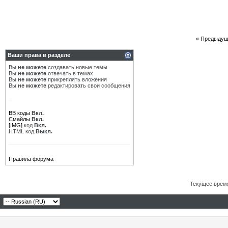
«
Предыдущ
Ваши права в разделе
Вы
не можете
создавать новые темы
Вы
не можете
отвечать в темах
Вы
не можете
прикреплять вложения
Вы
не можете
редактировать свои сообщения
BB коды
Вкл.
Смайлы
Вкл.
[IMG]
код
Вкл.
HTML код
Выкл.
Правила форума
Текущее врем