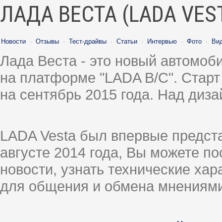
ЛАДА ВЕСТА (LADA VES
Новости
·
Отзывы
·
Тест-драйвы
·
Статьи
·
Интервью
·
Фото
·
Ви
Лада Веста - это новый автомо
на платформе "LADA B/C". Старт
на сентябрь 2015 года. Над диз
LADA Vesta был впервые предст
августе 2014 года, Вы можете п
новости, узнать технические ха
для общения и обмена мнениями