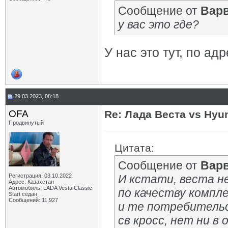
Сообщение от
Вар
у вас это где?
У нас это тут, по ад
29.03.2023, 08:18
OFA
Re: Лада Веста vs Hyun
Продвинутый
Цитата:
Сообщение от
Вар
Регистрация: 03.10.2022
И кстати, веста н
Адрес: Казахстан
Автомобиль: LADA Vesta Classic
по качеству компл
Start седан
Сообщений: 11,927
и те потребительс
св кросс, нет ни в