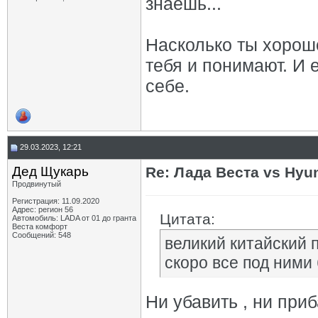
знаешь...
Насколько ты хорош
тебя и понимают. И 
себе.
29.03.2023, 12:21
Дед Щукарь
Re: Лада Веста vs Hyun
Продвинутый
Регистрация: 11.09.2020
Адрес: регион 56
Цитата:
Автомобиль: LADA от 01 до гранта
Веста комфорт
Сообщений: 548
великий китайский 
скоро все под ними 
Ни убавить , ни приб