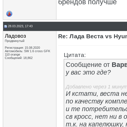
брендов получше
28.03.2023, 17:43
Ладовоз
Re: Лада Веста vs Hyun
Продвинутый
Регистрация: 15.08.2020
Автомобиль: SW 1.6 cross GFK
Цитата:
110 orange
Сообщений: 18,862
Сообщение от
Вар
у вас это где?
Добавлено через 1 мину
И кстати, веста н
по качеству компл
и те потребительс
св кросс, нет ни в
т.к. на капелюшку,