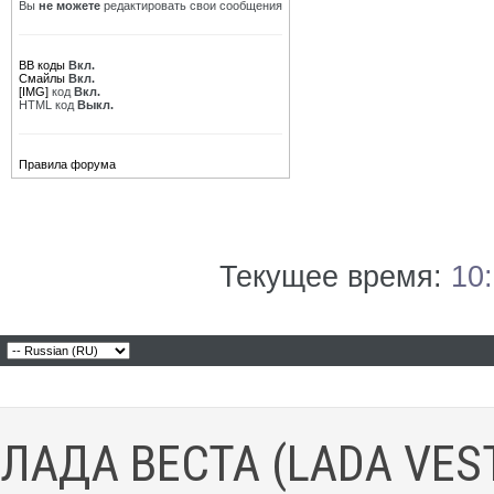
Вы
не можете
редактировать свои сообщения
BB коды
Вкл.
Смайлы
Вкл.
[IMG]
код
Вкл.
HTML код
Выкл.
Правила форума
Текущее время:
10
ЛАДА ВЕСТА (LADA VES