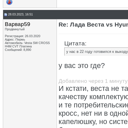
28.03.2023, 16:51
Варвар59
Re: Лада Веста vs Hyun
Продвинутый
Регистрация: 26.03.2020
Адрес: Пермь
Цитата:
Автомобиль: Vesta SW CROSS
H4M CVT Платина
Сообщений: 8,890
у нас в 22 году готовился к выход
у вас это где?
Добавлено через 1 минуту
И кстати, веста не 
качеству комплектую
и те потребительски
кросс, нет ни в одно
капелюшку, но сист