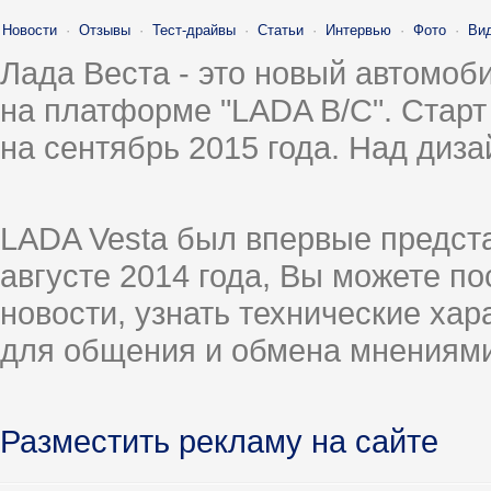
Новости
·
Отзывы
·
Тест-драйвы
·
Статьи
·
Интервью
·
Фото
·
Ви
Лада Веста - это новый автомо
на платформе "LADA B/C". Старт
на сентябрь 2015 года. Над диз
LADA Vesta был впервые предст
августе 2014 года, Вы можете п
новости, узнать технические ха
для общения и обмена мнениями
Разместить рекламу на сайте