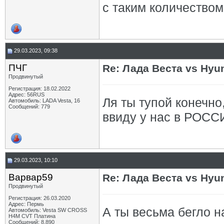
с таким количеством
29.03.2023, 09:38
ПЧГ
Re: Лада Веста vs Hyun
Продвинутый
Регистрация: 18.02.2022
Адрес: 56RUS
Ля ты тупой конечно
Автомобиль: LADA Vesta, 16
Сообщений: 779
ввиду у нас в РОСС
29.03.2023, 10:10
Варвар59
Re: Лада Веста vs Hyun
Продвинутый
Регистрация: 26.03.2020
Адрес: Пермь
А ты весьма бегло 
Автомобиль: Vesta SW CROSS
H4M CVT Платина
Сообщений: 8,890