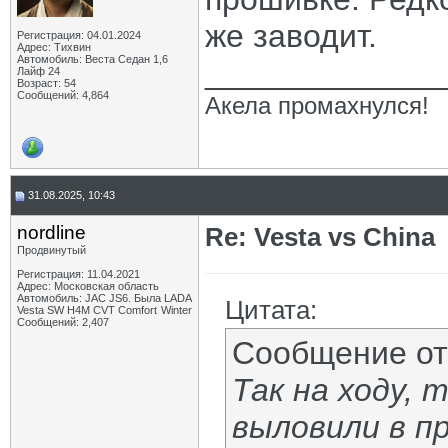
же заводит.
Регистрация: 04.01.2024
Адрес: Тихвин
Автомобиль: Веста Седан 1,6
_____________
Лайф 24
Возраст: 54
Сообщений: 4,864
Акела промахнулся!
31.08.2025, 10:43
nordline
Re: Vesta vs China
Продвинутый
Регистрация: 11.04.2021
Адрес: Московская область
Автомобиль: JAC JS6. Была LADA
Цитата:
Vesta SW H4M CVT Comfort Winter
Сообщений: 2,407
Сообщение о
Так на ходу, 
выловили в пр