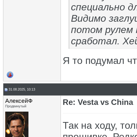
специально д
Видимо заглуш
потом рулем 
сработал. Хе
Я то подумал чт
31.08.2025, 10:13
АлексейФ
Re: Vesta vs China
Продвинутый
Так на ходу, то
прошивке. Редко