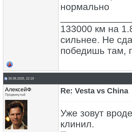
нормально
_____________
133000 км на 1.
сильнее. Не сда
победишь там, г
30.08.2025, 22:19
АлексейФ
Re: Vesta vs China
Продвинутый
Уже зовут вроде
клинил.