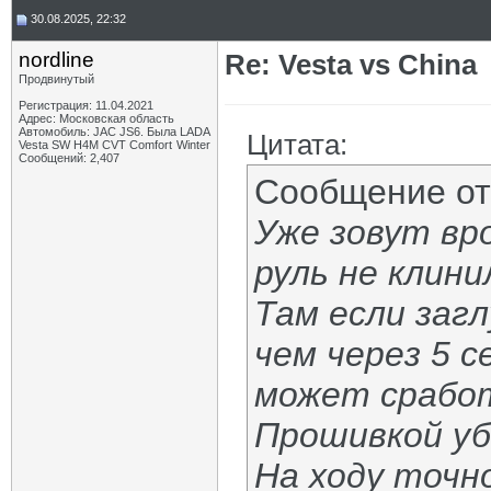
30.08.2025, 22:32
nordline
Re: Vesta vs China
Продвинутый
Регистрация: 11.04.2021
Адрес: Московская область
Автомобиль: JAC JS6. Была LADA
Цитата:
Vesta SW H4M CVT Comfort Winter
Сообщений: 2,407
Сообщение о
Уже зовут вр
руль не клини
Там если заг
чем через 5 с
может сработ
Прошивкой у
На ходу точн